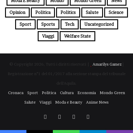
Moda E Beauty
Mondo
Mondo Green
News
Opinion
Politica
Politics
Salute
Science
Sport
Sports
Tech
Uncategorized
Viaggi
Welfare State
© Copyright 2026, Tutti i diritti riservati |
Amarilys Gamez
|
Registrazione n°1 del 01/2017 alla sezione stampa del tribunale
dell'Aquila.
Cronaca
Sport
Politica
Cultura
Economia
Mondo Green
Salute
Viaggi
Moda e Beauty
Anime News
Facebook
X
You
Instagram
Tube