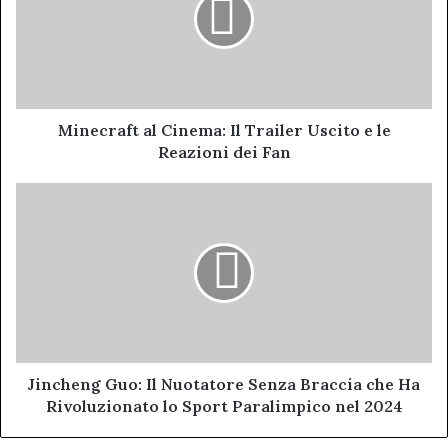
Il
Trailer
Uscito
e
le
Reazioni
dei
Minecraft al Cinema: Il Trailer Uscito e le
Fan
Reazioni dei Fan
Jincheng
Guo:
Il
Nuotatore
Senza
Braccia
che
Ha
Rivoluzionato
lo
Jincheng Guo: Il Nuotatore Senza Braccia che Ha
Sport
Rivoluzionato lo Sport Paralimpico nel 2024
Paralimpico
nel