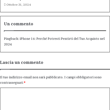
Ottobre 31, 2024
Un commento
Pingback:
iPhone 16: Perché Potresti Pentirti del Tuo Acquisto nel
2024
Lascia un commento
Il tuo indirizzo email non sarà pubblicato.
I campi obbligatori sono
contrassegnati
*
C
o
m