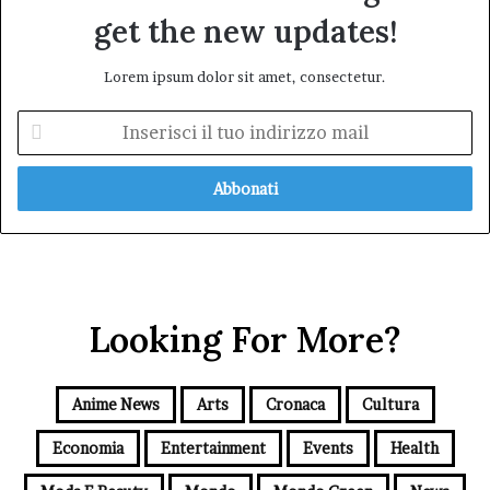
get the new updates!
Lorem ipsum dolor sit amet, consectetur.
Inserisci
il
tuo
indirizzo
mail
Looking For More?
Anime News
Arts
Cronaca
Cultura
Economia
Entertainment
Events
Health