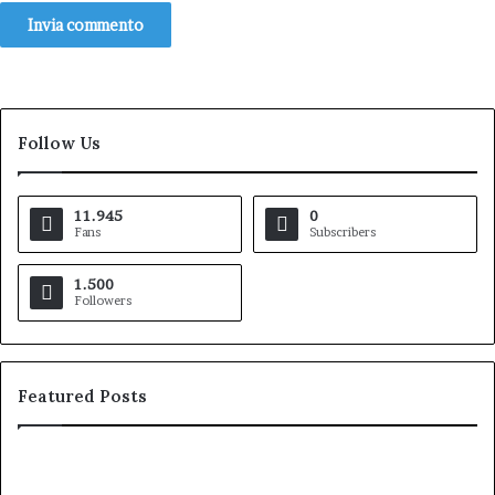
Follow Us
11.945
0
Fans
Subscribers
1.500
Followers
Featured Posts
Pezzopane
Ar
(PD):
all