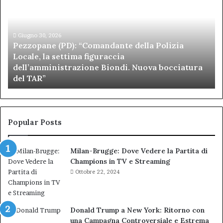
“Comandante
Sc
della
di
Polizia
Sa
Locale,
Giugno 30, 2026
Be
Pezzopane (PD): “Comandante della Polizia
la
se
Locale, la settima figuraccia
settima
di
dell’amministrazione Biondi. Nuova bocciatura
figuraccia
mu
del TAR”
dell’amministrazione
e
Biondi.
pa
Nuova
ai
bocciatura
Ca
del
de
Popular Posts
TAR”
Milan-Brugge: Dove Vedere la Partita di
Champions in TV e Streaming
Ottobre 22, 2024
Donald Trump a New York: Ritorno con
una Campagna Controversiale e Estrema