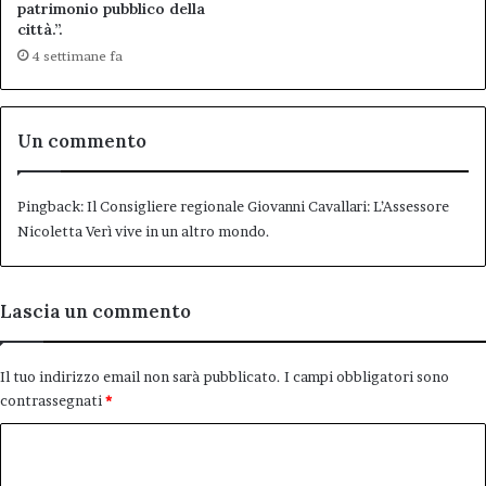
patrimonio pubblico della
città.”.
4 settimane fa
Un commento
Pingback:
Il Consigliere regionale Giovanni Cavallari: L’Assessore
Nicoletta Verì vive in un altro mondo.
Lascia un commento
Il tuo indirizzo email non sarà pubblicato.
I campi obbligatori sono
contrassegnati
*
C
o