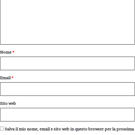
m
m
e
n
t
o
Nome
*
*
Email
*
Sito web
Salva il mio nome, email e sito web in questo browser per la prossima