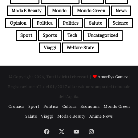
Moda E Beauty
Mondo
Mondo Green
News
Opinion
Politica
Politics
Salute
Science
Sport
Sports
Tech
Uncategorized
Viaggi
Welfare State
© Copyright 2026, Tutti i diritti riservati |
Amarilys Gamez
|
Registrazione n°1 del 01/2017 alla sezione stampa del tribunale
dell'Aquila.
Cronaca
Sport
Politica
Cultura
Economia
Mondo Green
Salute
Viaggi
Moda e Beauty
Anime News
Facebook
X
You
Instagram