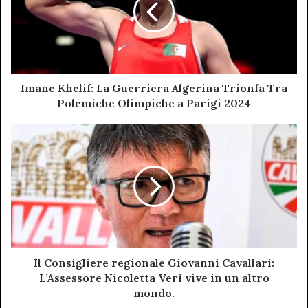
Algerina
Trionfa
Tra
Polemiche
Olimpiche
a
Imane Khelif: La Guerriera Algerina Trionfa Tra
Parigi
Polemiche Olimpiche a Parigi 2024
2024
Il
Consigliere
regionale
Giovanni
Cavallari:
L’Assessore
Nicoletta
Verì
vive
in
Il Consigliere regionale Giovanni Cavallari:
un
L’Assessore Nicoletta Verì vive in un altro
altro
mondo.
mondo.