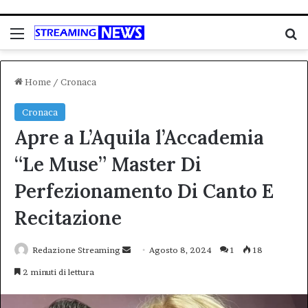
Menu
C
Home
/
Cronaca
Cronaca
Apre a L’Aquila l’Accademia
“Le Muse” Master Di
Perfezionamento Di Canto E
Recitazione
Invia
Redazione Streaming
Agosto 8, 2024
1
18
un'email
2 minuti di lettura