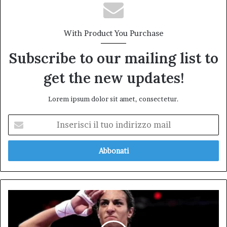
With Product You Purchase
Subscribe to our mailing list to
get the new updates!
Lorem ipsum dolor sit amet, consectetur.
Inserisci
il
tuo
indirizzo
mail
Imane
Khelif:
La
Guerriera