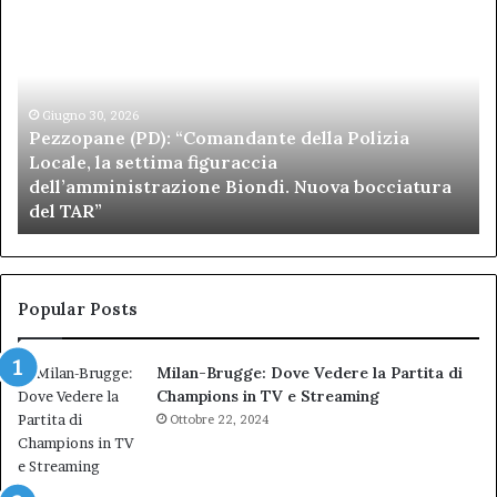
Pezzopane
Ar
(PD):
all
“Comandante
Sc
della
di
Polizia
Sa
Locale,
Giugno 30, 2026
Be
Pezzopane (PD): “Comandante della Polizia
la
se
Locale, la settima figuraccia
settima
di
dell’amministrazione Biondi. Nuova bocciatura
figuraccia
mu
del TAR”
dell’amministrazione
e
Biondi.
pa
Nuova
ai
bocciatura
Ca
del
de
Popular Posts
TAR”
Milan-Brugge: Dove Vedere la Partita di
Champions in TV e Streaming
Ottobre 22, 2024