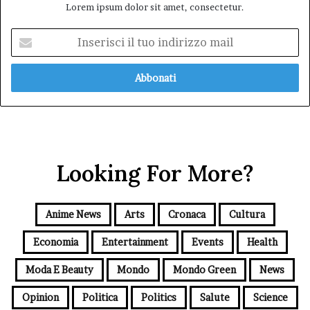
Lorem ipsum dolor sit amet, consectetur.
Inserisci
il
tuo
indirizzo
mail
Looking For More?
Anime News
Arts
Cronaca
Cultura
Economia
Entertainment
Events
Health
Moda E Beauty
Mondo
Mondo Green
News
Opinion
Politica
Politics
Salute
Science