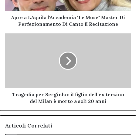
Perfezionamento
Di
Canto
Apre a L'Aquila l'Accademia "Le Muse" Master Di
E
Perfezionamento Di Canto E Recitazione
Recitazione
Tragedia
per
Serginho:
il
figlio
dell’ex
terzino
del
Milan
è
Tragedia per Serginho: il figlio dell’ex terzino
morto
del Milan è morto a soli 20 anni
a
soli
20
Articoli Correlati
anni