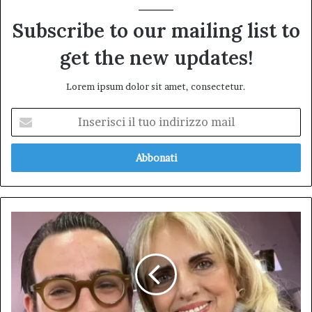
Subscribe to our mailing list to
get the new updates!
Lorem ipsum dolor sit amet, consectetur.
Inserisci
il
tuo
indirizzo
mail
Apre
a
L'Aquila
l'Accademia
"Le
Muse" Master
Di