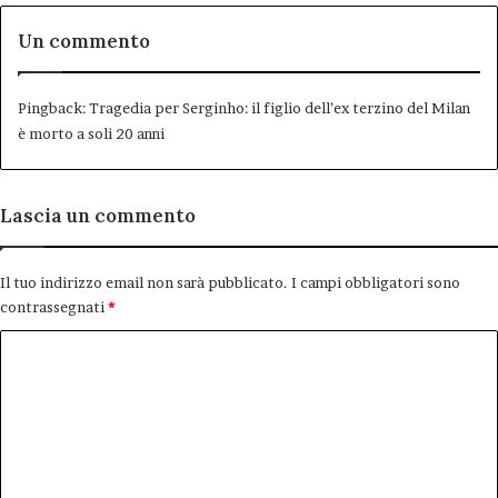
Un commento
Pingback:
Tragedia per Serginho: il figlio dell’ex terzino del Milan
è morto a soli 20 anni
Lascia un commento
Il tuo indirizzo email non sarà pubblicato.
I campi obbligatori sono
contrassegnati
*
C
o
m
m
e