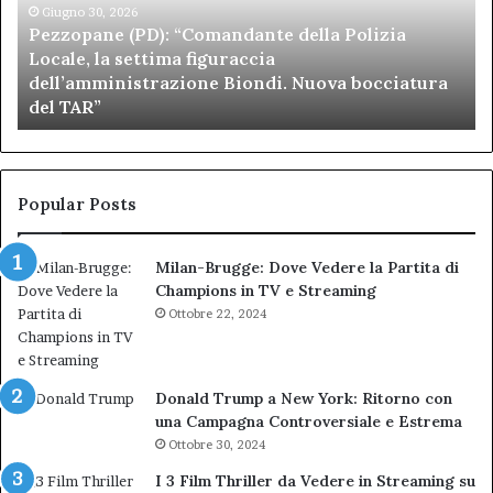
Locale,
Giugno 30, 2026
Be
Pezzopane (PD): “Comandante della Polizia
la
se
Locale, la settima figuraccia
settima
di
dell’amministrazione Biondi. Nuova bocciatura
figuraccia
mu
del TAR”
dell’amministrazione
e
Biondi.
pa
Nuova
ai
bocciatura
Ca
del
de
Popular Posts
TAR”
Milan-Brugge: Dove Vedere la Partita di
Champions in TV e Streaming
Ottobre 22, 2024
Donald Trump a New York: Ritorno con
una Campagna Controversiale e Estrema
Ottobre 30, 2024
I 3 Film Thriller da Vedere in Streaming su