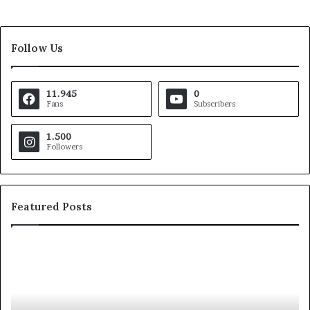
Follow Us
11.945
0
Fans
Subscribers
1.500
Followers
Featured Posts
Pezzopane
Ar
(PD):
all
“Comandante
Sc
della
di
Polizia
Sa