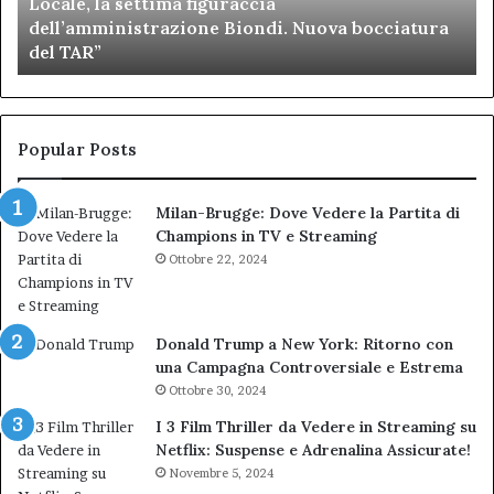
Locale, la settima figuraccia
settima
di
dell’amministrazione Biondi. Nuova bocciatura
figuraccia
mu
del TAR”
dell’amministrazione
e
Biondi.
pa
Nuova
ai
bocciatura
Ca
del
de
Popular Posts
TAR”
Milan-Brugge: Dove Vedere la Partita di
Champions in TV e Streaming
Ottobre 22, 2024
Donald Trump a New York: Ritorno con
una Campagna Controversiale e Estrema
Ottobre 30, 2024
I 3 Film Thriller da Vedere in Streaming su
Netflix: Suspense e Adrenalina Assicurate!
Novembre 5, 2024