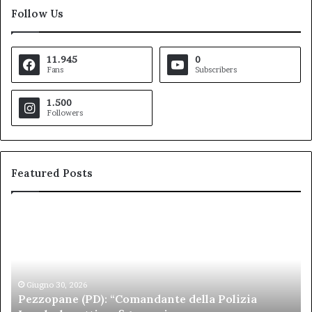
Follow Us
11.945
0
Fans
Subscribers
1.500
Followers
Featured Posts
Pezzopane
Ar
(PD):
all
“Comandante
Sc
della
di
Polizia
Sa
Locale,
Giugno 30, 2026
Be
Pezzopane (PD): “Comandante della Polizia
la
se