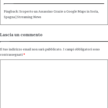
Pingback:
Scoperto un Assassino Grazie a Google Maps in Soria,
Spagna | Streaming News
Lascia un commento
Il tuo indirizzo email non sarà pubblicato.
I campi obbligatori sono
contrassegnati
*
C
o
m
m
e
n
t