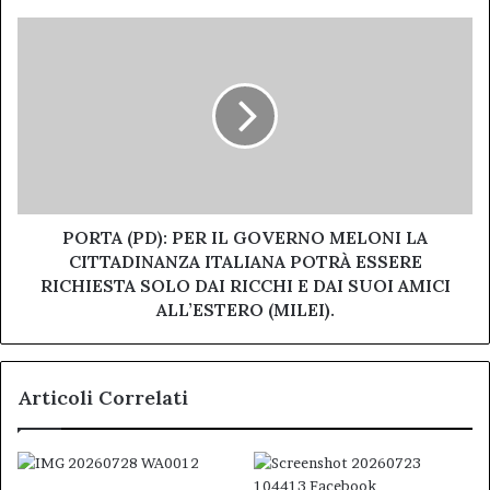
PORTA
(PD):
PER
IL
GOVERNO
MELONI
LA
CITTADINANZA
ITALIANA
POTRÀ
PORTA (PD): PER IL GOVERNO MELONI LA
ESSERE
CITTADINANZA ITALIANA POTRÀ ESSERE
RICHIESTA
RICHIESTA SOLO DAI RICCHI E DAI SUOI AMICI
SOLO
ALL’ESTERO (MILEI).
DAI
RICCHI
E
Articoli Correlati
DAI
SUOI
AMICI
ALL’ESTERO
(MILEI).