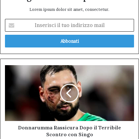
Lorem ipsum dolor sit amet, consectetur.
Inserisci
il
tuo
indirizzo
mail
Donnarumma
Rassicura
Dopo
il
Terribile
Scontro
con
Singo
Donnarumma Rassicura Dopo il Terribile
Scontro con Singo