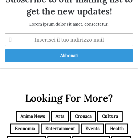
get the new updates!
Lorem ipsum dolor sit amet, consectetur.
Inserisci
il
tuo
indirizzo
mail
Looking For More?
Anime News
Arts
Cronaca
Cultura
Economia
Entertainment
Events
Health