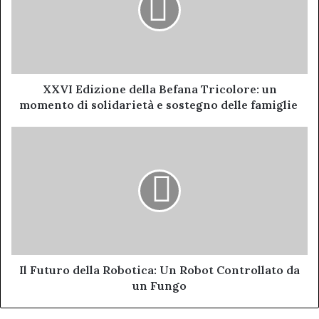
Tricolore:
un
momento
di
solidarietà
e
XXVI Edizione della Befana Tricolore: un
sostegno
momento di solidarietà e sostegno delle famiglie
delle
famiglie
Il
Futuro
della
Robotica:
Un
Robot
Controllato
da
un
Fungo
Il Futuro della Robotica: Un Robot Controllato da
un Fungo