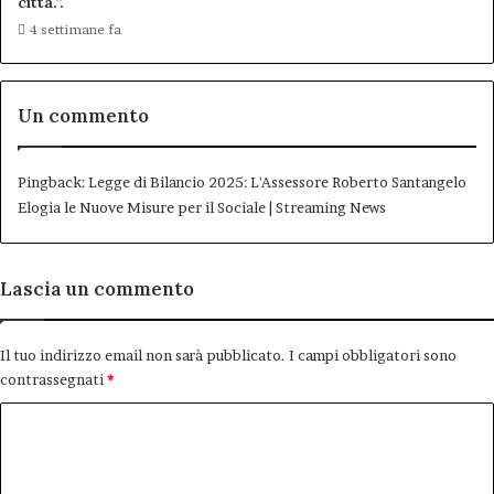
città.”.
4 settimane fa
Un commento
Pingback:
Legge di Bilancio 2025: L'Assessore Roberto Santangelo
Elogia le Nuove Misure per il Sociale | Streaming News
Lascia un commento
Il tuo indirizzo email non sarà pubblicato.
I campi obbligatori sono
contrassegnati
*
C
o
m