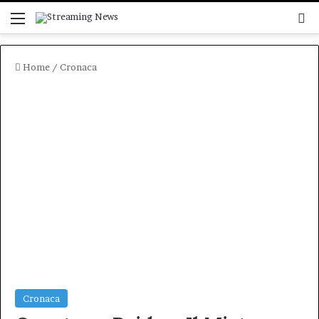
Menu
C
Home
/
Cronaca
Cronaca