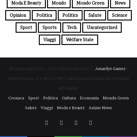
Moda E Beauty
Mondo
Mondo Green
News
Opinion
Politica
Politics
Salute
Science
Sport
Sports
Tech
Uncategorized
Viaggi
Welfare State
© Copyright 2026, Tutti i diritti riservati |
Amarilys Gamez
|
Registrazione n°1 del 01/2017 alla sezione stampa del tribunale
dell'Aquila.
Cronaca
Sport
Politica
Cultura
Economia
Mondo Green
Salute
Viaggi
Moda e Beauty
Anime News
Facebook
X
You
Instagram