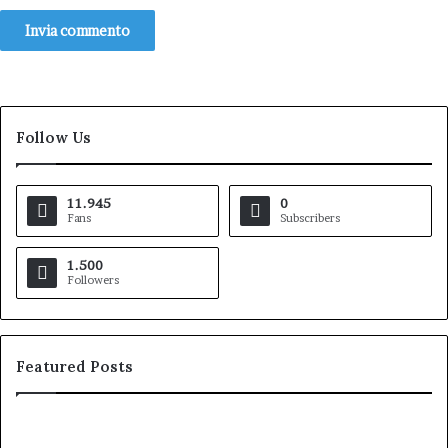
Follow Us
11.945
0
Fans
Subscribers
1.500
Followers
Featured Posts
Arisa
alla