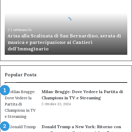
Scalinata
di
San
Bernardino,
serata
1 settimana fa
Arisa alla Scalinata di San Bernardino, serata di
di
musica e partecipazione ai Cantieri
musica
dell’Immaginario
e
partecipazione
ai
Cantieri
dell’Immaginario
Popular Posts
Milan-Brugge: Dove Vedere la Partita di
Champions in TV e Streaming
Ottobre 22, 2024
Donald Trump a New York: Ritorno con