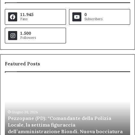
11.945
0
Fans
Subscribers
1.500
Followers
Featured Posts
Pezzopane
Ar
(PD):
all
“Comandante
Sc
della
di
Polizia
Sa
Locale,
Giugno 30, 2026
Be
Pezzopane (PD): “Comandante della Polizia
la
se
Locale, la settima figuraccia
settima
di
dell’amministrazione Biondi. Nuova bocciatura
figuraccia
mu