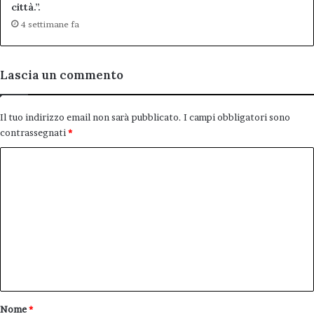
città.”.
4 settimane fa
Lascia un commento
Il tuo indirizzo email non sarà pubblicato.
I campi obbligatori sono
contrassegnati
*
C
o
m
m
e
n
t
o
Nome
*