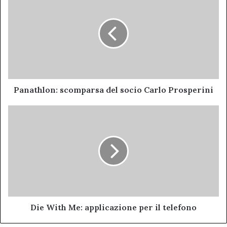
scomparsa
del
socio
Carlo
Prosperini
Panathlon: scomparsa del socio Carlo Prosperini
Die
With
Me:
applicazione
per
il
telefono
Die With Me: applicazione per il telefono