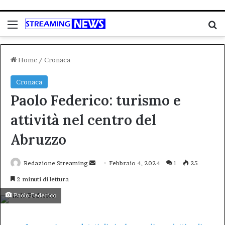
Menu
C
Home
/
Cronaca
Cronaca
Paolo Federico: turismo e
attività nel centro del
Abruzzo
Invia
Redazione Streaming
Febbraio 4, 2024
1
25
un'email
2 minuti di lettura
Paolo Federico