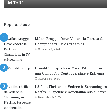
del TAR”
dell’amministrazione
e
Biondi.
pa
Nuova
ai
bocciatura
Ca
del
de
Popular Posts
TAR”
Milan-Brugge: Dove Vedere la Partita di
Champions in TV e Streaming
Ottobre 22, 2024
Donald Trump a New York: Ritorno con
una Campagna Controversiale e Estrema
Ottobre 30, 2024
I 3 Film Thriller da Vedere in Streaming su
Netflix: Suspense e Adrenalina Assicurate!
Novembre 5, 2024