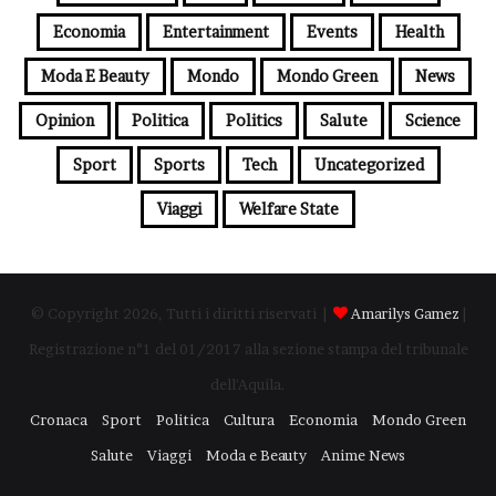
Economia
Entertainment
Events
Health
Moda E Beauty
Mondo
Mondo Green
News
Opinion
Politica
Politics
Salute
Science
Sport
Sports
Tech
Uncategorized
Viaggi
Welfare State
© Copyright 2026, Tutti i diritti riservati |
Amarilys Gamez
|
Registrazione n°1 del 01/2017 alla sezione stampa del tribunale
dell'Aquila.
Cronaca
Sport
Politica
Cultura
Economia
Mondo Green
Salute
Viaggi
Moda e Beauty
Anime News