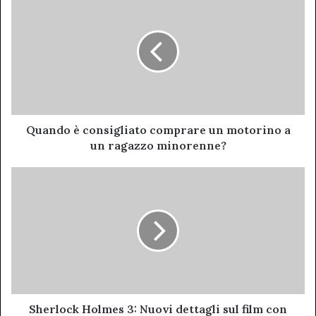
è
consigliato
comprare
un
motorino
a
un
ragazzo
minorenne?
Quando è consigliato comprare un motorino a
un ragazzo minorenne?
Sherlock
Holmes
3:
Nuovi
dettagli
sul
film
con
Robert
Downey
Sherlock Holmes 3: Nuovi dettagli sul film con