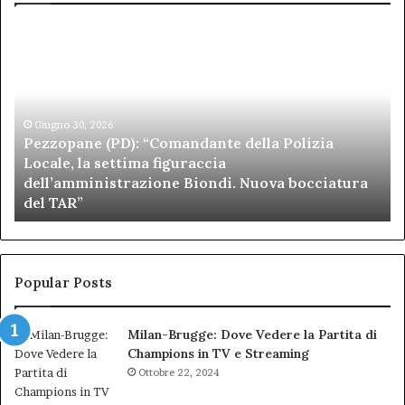
Pezzopane
Ar
(PD):
all
“Comandante
Sc
della
di
Polizia
Sa
Locale,
Giugno 30, 2026
Be
Pezzopane (PD): “Comandante della Polizia
la
se
Locale, la settima figuraccia
settima
di
dell’amministrazione Biondi. Nuova bocciatura
figuraccia
mu
del TAR”
dell’amministrazione
e
Biondi.
pa
Nuova
ai
bocciatura
Ca
del
de
Popular Posts
TAR”
Milan-Brugge: Dove Vedere la Partita di
Champions in TV e Streaming
Ottobre 22, 2024