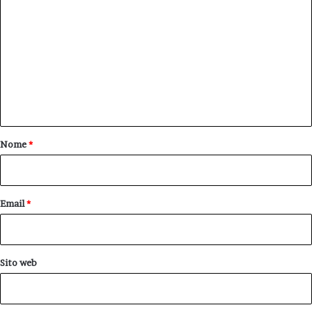
o
m
m
e
n
t
o
Nome
*
*
Email
*
Sito web