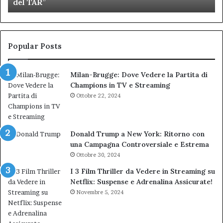
del TAR”
dell’amministrazione
e
Biondi.
pa
Nuova
ai
bocciatura
Ca
del
de
Popular Posts
TAR”
Milan-Brugge: Dove Vedere la Partita di
Champions in TV e Streaming
Ottobre 22, 2024
Donald Trump a New York: Ritorno con
una Campagna Controversiale e Estrema
Ottobre 30, 2024
I 3 Film Thriller da Vedere in Streaming su
Netflix: Suspense e Adrenalina Assicurate!
Novembre 5, 2024