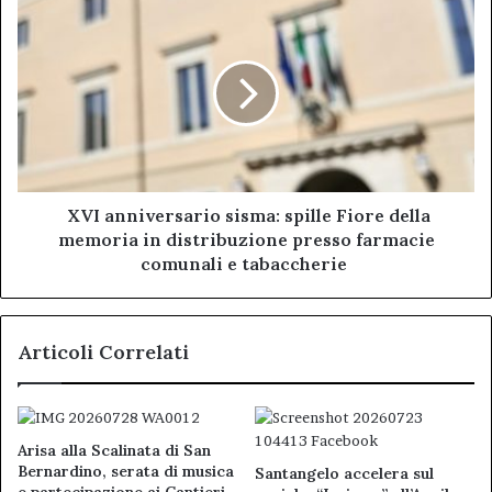
XVI
anniversario
sisma:
spille
Fiore
della
memoria
in
distribuzione
presso
XVI anniversario sisma: spille Fiore della
farmacie
memoria in distribuzione presso farmacie
comunali
comunali e tabaccherie
e
tabaccherie
Articoli Correlati
Arisa alla Scalinata di San
Bernardino, serata di musica
Santangelo accelera sul