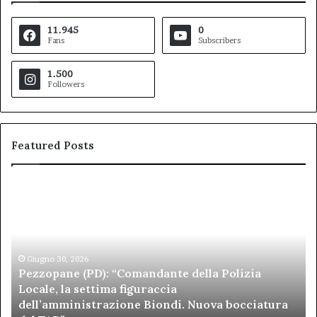
11.945
0
Fans
Subscribers
1.500
Followers
Featured Posts
Pezzopane
Ar
(PD):
all
“Comandante
Sc
della
di
Polizia
Sa
Locale,
Giugno 30, 2026
Be
Pezzopane (PD): “Comandante della Polizia
la
se
Locale, la settima figuraccia
settima
di
dell’amministrazione Biondi. Nuova bocciatura
figuraccia
mu