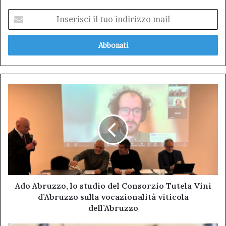
Inserisci
il
tuo
indirizzo
mail
Ado
Abruzzo,
lo
studio
del
Consorzio
Tutela
Vini
d’Abruzzo
sulla
Ado Abruzzo, lo studio del Consorzio Tutela Vini
vocazionalità
d’Abruzzo sulla vocazionalità viticola
viticola
dell’Abruzzo
dell’Abruzzo