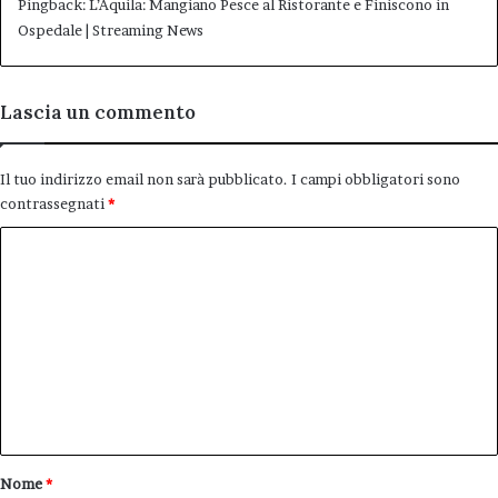
Pingback:
L’Aquila: Mangiano Pesce al Ristorante e Finiscono in
Ospedale | Streaming News
Lascia un commento
Il tuo indirizzo email non sarà pubblicato.
I campi obbligatori sono
contrassegnati
*
C
o
m
m
e
n
t
o
Nome
*