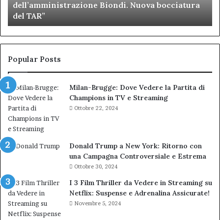
dell’amministrazione Biondi. Nuova bocciatura
figuraccia
mu
del TAR”
dell’amministrazione
e
Biondi.
pa
Nuova
ai
bocciatura
Ca
del
de
Popular Posts
TAR”
Milan-Brugge: Dove Vedere la Partita di
Champions in TV e Streaming
Ottobre 22, 2024
Donald Trump a New York: Ritorno con
una Campagna Controversiale e Estrema
Ottobre 30, 2024
I 3 Film Thriller da Vedere in Streaming su
Netflix: Suspense e Adrenalina Assicurate!
Novembre 5, 2024