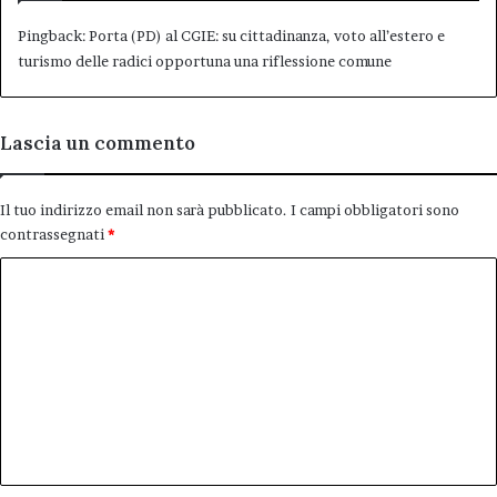
Pingback:
Porta (PD) al CGIE: su cittadinanza, voto all’estero e
turismo delle radici opportuna una riflessione comune
Lascia un commento
Il tuo indirizzo email non sarà pubblicato.
I campi obbligatori sono
contrassegnati
*
C
o
m
m
e
n
t