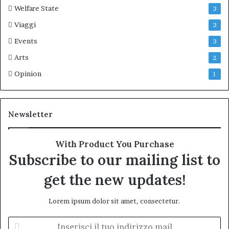
Welfare State
3
Viaggi
3
Events
3
Arts
2
Opinion
1
Newsletter
With Product You Purchase
Subscribe to our mailing list to
get the new updates!
Lorem ipsum dolor sit amet, consectetur.
Inserisci