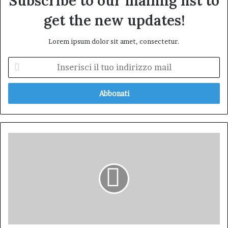
Subscribe to our mailing list to
get the new updates!
Lorem ipsum dolor sit amet, consectetur.
Inserisci
il
tuo
indirizzo
mail
Lettera
aperta
disavanzo
ASL
1
Avezzano
Sulmona