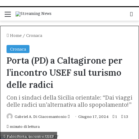
Menu
C
Home
/
Cronaca
Cronaca
Porta (PD) a Caltagirone per
l’incontro USEF sul turismo
delle radici
Con i sindaci della Sicilia orientale: “Dai viaggi
delle radici un’alternativa allo spopolamento!”
Invia
Gabriel A. Di Giacomantonio
Giugno 17, 2024
1
13
un'email
minuto di lettura
Fabio Porta, incontro USEF