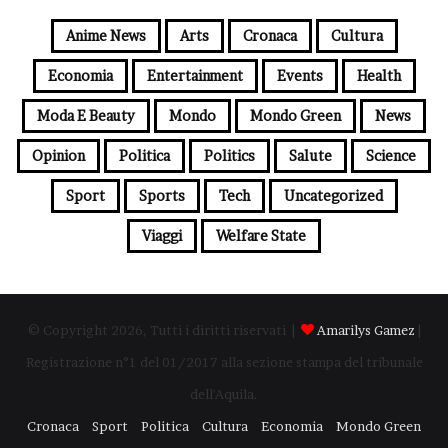
Anime News
Arts
Cronaca
Cultura
Economia
Entertainment
Events
Health
Moda E Beauty
Mondo
Mondo Green
News
Opinion
Politica
Politics
Salute
Science
Sport
Sports
Tech
Uncategorized
Viaggi
Welfare State
© Copyright 2026, Tutti i diritti riservati |
Amarilys Gamez
|
Registrazione n°1 del 01/2017 alla sezione stampa del tribunale
dell'Aquila.
Cronaca
Sport
Politica
Cultura
Economia
Mondo Green