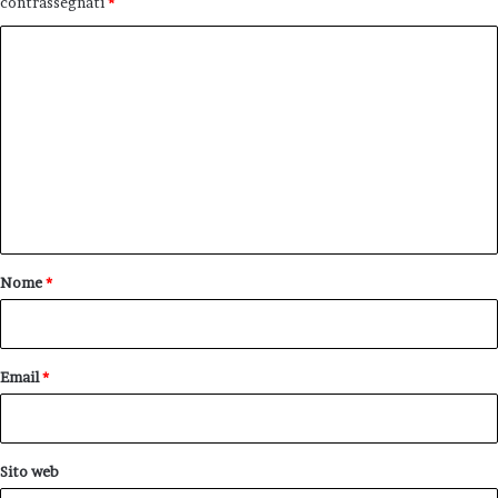
contrassegnati
*
C
o
m
m
e
n
t
o
Nome
*
*
Email
*
Sito web