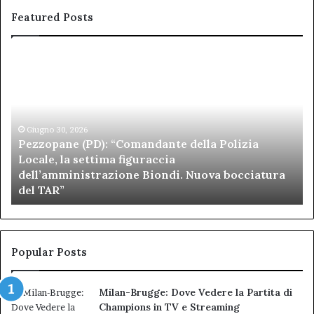
Featured Posts
Pezzopane
Ar
(PD):
all
“Comandante
Sc
della
di
Polizia
Sa
Locale,
Giugno 30, 2026
Be
Pezzopane (PD): “Comandante della Polizia
la
se
Locale, la settima figuraccia
settima
di
dell’amministrazione Biondi. Nuova bocciatura
figuraccia
mu
del TAR”
dell’amministrazione
e
Biondi.
pa
Nuova
ai
bocciatura
Ca
del
de
Popular Posts
TAR”
Milan-Brugge: Dove Vedere la Partita di
Champions in TV e Streaming