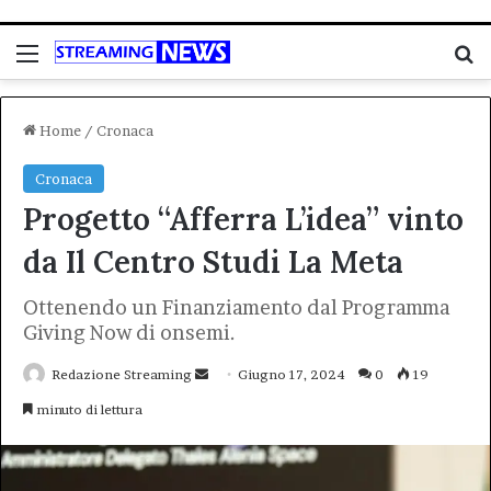
Menu
C
Home
/
Cronaca
Cronaca
Progetto “Afferra L’idea” vinto
da Il Centro Studi La Meta
Ottenendo un Finanziamento dal Programma
Giving Now di onsemi.
Invia
Redazione Streaming
Giugno 17, 2024
0
19
un'email
minuto di lettura