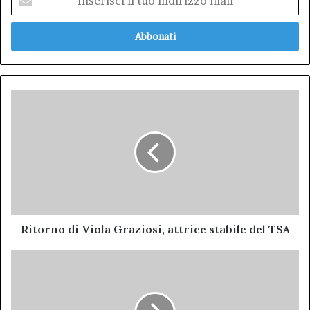
il
tuo
indirizzo
mail
Ritorno
di
Viola
Graziosi,
attrice
stabile
del
TSA
Ritorno di Viola Graziosi, attrice stabile del TSA
Lettera
aperta
disavanzo
ASL