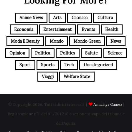
Looking For More?
Anime News
Arts
Cronaca
Cultura
Economia
Entertainment
Events
Health
Moda E Beauty
Mondo
Mondo Green
News
Opinion
Politica
Politics
Salute
Science
Sport
Sports
Tech
Uncategorized
Viaggi
Welfare State
© Copyright 2026, Tutti i diritti riservati |
Amarilys Gamez
|
Registrazione n°1 del 01/2017 alla sezione stampa del tribunale
dell'Aquila.