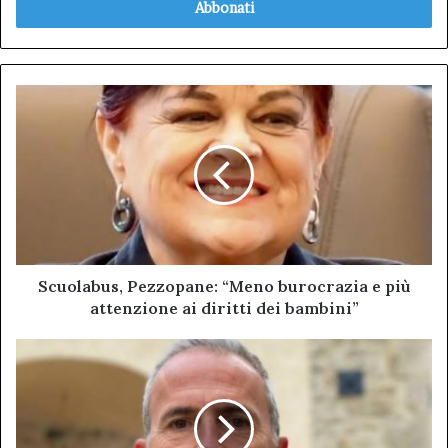
indirizzo
mail
Scuolabus,
Pezzopane:
“Meno
burocrazia
e
più
attenzione
ai
diritti
dei
Scuolabus, Pezzopane: “Meno burocrazia e più
bambini”
attenzione ai diritti dei bambini”
SAPORI
E
BENESSERE
DEL
VELINO