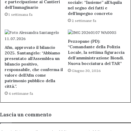
e partecipazione ai Cantieri
sociale: “Insieme” all’Aquila
FINANZIATA
dell’Immaginario
nel segno dei fatti e
DAL
dell’impegno concreto
1 settimana fa
MASAF
2 settimane fa
CON
SOGGETTO
PROMOTORE
Pezzopane (PD):
IL
“Comandante della Polizia
Afm, approvato il bilancio
PARCO
Locale, la settima figuraccia
2025. Santangelo: “Abbiamo
REGIONALE
dell’amministrazione Biondi.
presentato all’Assemblea un
SIRENTE
Nuova bocciatura del TAR”
bilancio positivo,
VELINO.
responsabile, che conferma il
Giugno 30, 2026
valore dell’Afm come
patrimonio pubblico della
città.”.
4 settimane fa
Lascia un commento