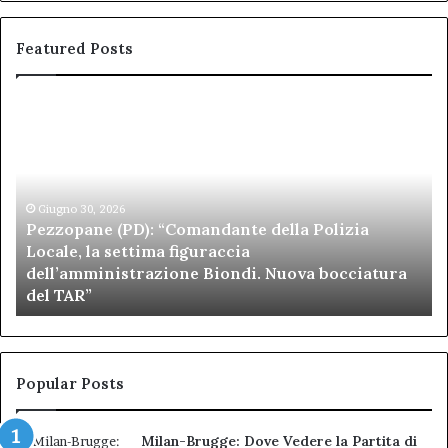
Featured Posts
Pezzopane
Ar
(PD):
all
“Comandante
Sc
della
di
Polizia
Sa
Locale,
Giugno 30, 2026
Be
Pezzopane (PD): “Comandante della Polizia
la
se
Locale, la settima figuraccia
settima
di
dell’amministrazione Biondi. Nuova bocciatura
figuraccia
mu
del TAR”
dell’amministrazione
e
Biondi.
pa
Nuova
ai
bocciatura
Ca
del
de
Popular Posts
TAR”
Milan-Brugge: Dove Vedere la Partita di