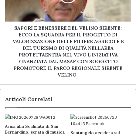
SIRENTE:
ECCO
LA
SQUADRA
PER
SAPORI E BENESSERE DEL VELINO SIRENTE:
IL
ECCO LA SQUADRA PER IL PROGETTO DI
PROGETTO
VALORIZZAZIONE DELLE FILIERE AGRICOLE E
DI
DEL TURISMO DI QUALITÀ NELL'AREA
VALORIZZAZIONE
PROTETTAENTRA NEL VIVO L'INIZIATIVA
DELLE
FINANZIATA DAL MASAF CON SOGGETTO
FILIERE
PROMOTORE IL PARCO REGIONALE SIRENTE
AGRICOLE
VELINO.
E
DEL
TURISMO
DI
Articoli Correlati
QUALITÀ
NELL'AREA
PROTETTAENTRA
NEL
Arisa alla Scalinata di San
VIVO
Bernardino, serata di musica
Santangelo accelera sul
L'INIZIATIVA