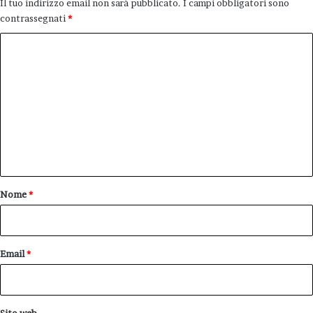
Il tuo indirizzo email non sarà pubblicato.
I campi obbligatori sono
contrassegnati
*
C
o
m
m
e
n
t
o
Nome
*
*
Email
*
Sito web