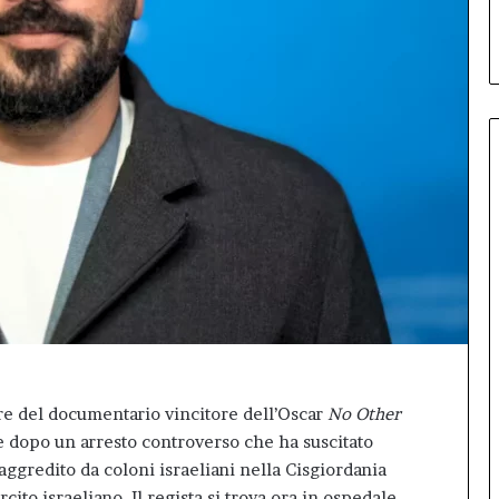
–
debutto di Inno99
Il
primo
Inno-
Talk
conquista
L’Aquila:
sala
gremita
per
il
debutto
di
Inno99
ore del documentario vincitore dell’Oscar
No Other
iane dopo un arresto controverso che ha suscitato
aggredito da coloni israeliani nella Cisgiordania
ito israeliano. Il regista si trova ora in ospedale,