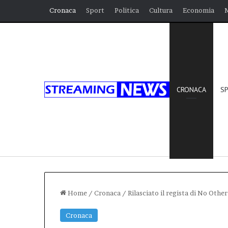
Cronaca
Sport
Politica
Cultura
Economia
CRONACA
S
Home
/
Cronaca
/
Rilasciato il regista di No Othe
Cronaca