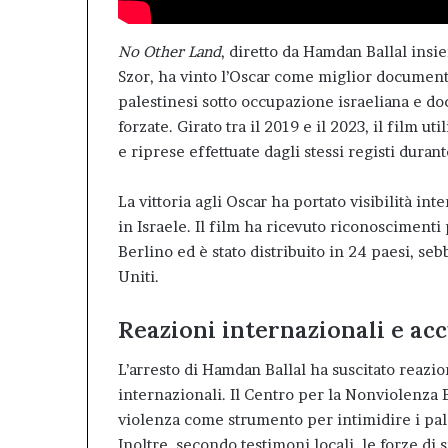
No Other Land
, diretto da Hamdan Ballal insi
Szor, ha vinto l’Oscar come miglior documenta
palestinesi sotto occupazione israeliana e doc
forzate. Girato tra il 2019 e il 2023, il film ut
e riprese effettuate dagli stessi registi duran
La vittoria agli Oscar ha portato visibilità in
in Israele. Il film ha ricevuto riconoscimenti
Berlino ed è stato distribuito in 24 paesi, se
Uniti.
Reazioni internazionali e acc
L’arresto di Hamdan Ballal ha suscitato reazion
internazionali. Il Centro per la Nonviolenza Eb
violenza come strumento per intimidire i pale
Inoltre, secondo testimoni locali, le forze di 