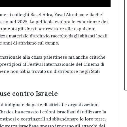
eme ai colleghi Basel Adra, Yuval Abraham e Rachel
rio nel 2025. La pellicola esplora le esperienze dei
umenta gli sforzi per resistere alle espulsioni
ilizza materiale d’archivio raccolto dagli abitanti locali
te anni di attivismo sul campo.
ternazionale alla causa palestinese ma anche critiche
 prestigiosi al Festival Internazionale del Cinema di
bbene non abbia trovato un distributore negli Stati
use contro Israele
i indignate da parte di attivisti e organizzazioni
raica ha accusato i coloni israeliani di utilizzare la
stinesi e costringerli ad abbandonare le loro terre.
sicurezza israeliane spesso ignorano gli attacchi dei