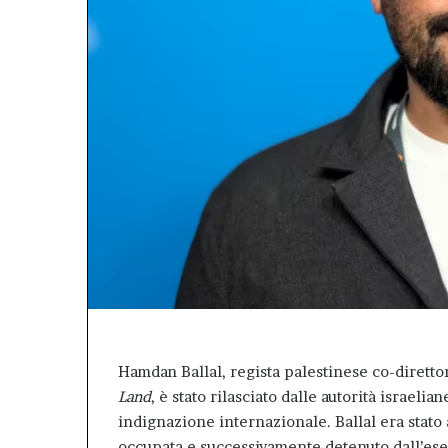
ei
all’Assemblea
concreto
città.”.
atti
un
e
bilancio
ell’impegno
positivo,
concreto
responsabile,
che
conferma
il
valore
dell’Afm
come
patrimonio
pubblico
della
città.”.
Hamdan Ballal, regista palestinese co-dirett
Land
, è stato rilasciato dalle autorità israel
indignazione internazionale. Ballal era stato 
occupata e successivamente detenuto dall’eserc