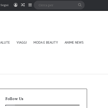
Accedi
Un articolo a caso
Barra laterale
Cerca
Segui
per
SALUTE
VIAGGI
MODA E BEAUTY
ANIME NEWS
Follow Us