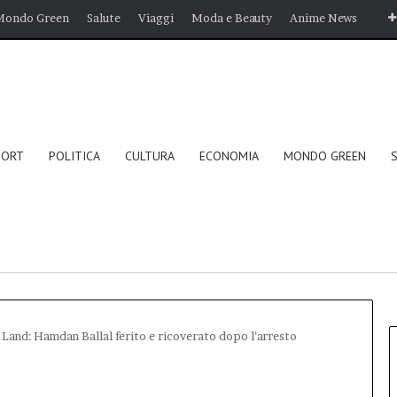
Mondo Green
Salute
Viaggi
Moda e Beauty
Anime News
PORT
POLITICA
CULTURA
ECONOMIA
MONDO GREEN
r Land: Hamdan Ballal ferito e ricoverato dopo l’arresto