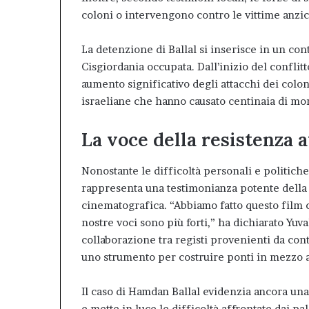
coloni o intervengono contro le vittime anzi
La detenzione di Ballal si inserisce in un con
Cisgiordania occupata. Dall’inizio del conflitt
aumento significativo degli attacchi dei colon
israeliane che hanno causato centinaia di mor
La voce della resistenza 
Nonostante le difficoltà personali e politiche
rappresenta una testimonianza potente della r
cinematografica. “Abbiamo fatto questo film 
nostre voci sono più forti,” ha dichiarato Yu
collaborazione tra registi provenienti da con
uno strumento per costruire ponti in mezzo al
Il caso di Hamdan Ballal evidenzia ancora una 
e mette in luce le difficoltà affrontate dai pa