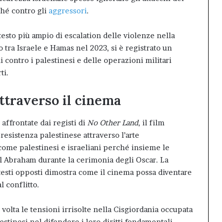
ché contro gli
aggressori
.
testo più ampio di escalation delle violenze nella
o tra Israele e Hamas nel 2023, si è registrato un
i contro i palestinesi e delle operazioni militari
ti.
attraverso il cinema
 affrontate dai registi di
No Other Land
, il film
esistenza palestinese attraverso l’arte
come palestinesi e israeliani perché insieme le
val Abraham durante la cerimonia degli Oscar. La
testi opposti dimostra come il cinema possa diventare
 conflitto.
volta le tensioni irrisolte nella Cisgiordania occupata
lestinesi nel difendere i loro diritti fondamentali.