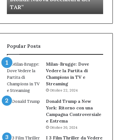
figuraccia
musica
TAR”
dell’Immagi
dell’amministrazione
e
Biondi.
partecipazione
Nuova
ai
bocciatura
Cantieri
del
dell’Immaginario
TAR”
Popular Posts
Milan-Brugge: Dove
Vedere la Partita di
Champions in TV e
Streaming
Ottobre 22, 2024
Donald Trump a New
York: Ritorno con una
Campagna Controversiale
e Estrema
Ottobre 30, 2024
I 3 Film Thriller da Vedere