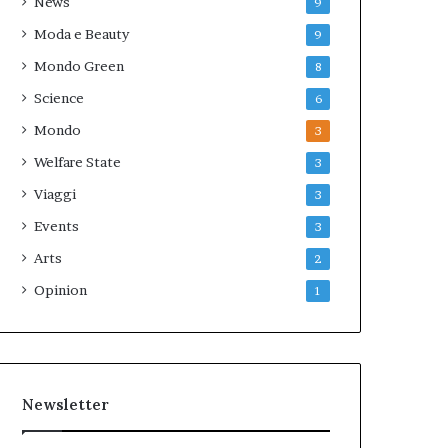
News
9
Moda e Beauty
9
Mondo Green
8
Science
6
Mondo
3
Welfare State
3
Viaggi
3
Events
3
Arts
2
Opinion
1
Newsletter