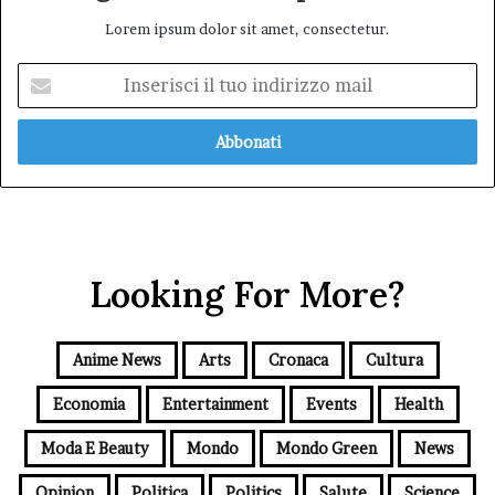
Lorem ipsum dolor sit amet, consectetur.
Inserisci
il
tuo
indirizzo
mail
Looking For More?
Anime News
Arts
Cronaca
Cultura
Economia
Entertainment
Events
Health
Moda E Beauty
Mondo
Mondo Green
News
Opinion
Politica
Politics
Salute
Science