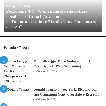
Polizia
Sa
Locale,
Giugno 30, 2026
Be
Pezzopane (PD): “Comandante della Polizia
la
se
Locale, la settima figuraccia
settima
di
dell’amministrazione Biondi. Nuova bocciatura
figuraccia
mu
del TAR”
dell’amministrazione
e
Biondi.
pa
Nuova
ai
bocciatura
Ca
del
de
Popular Posts
TAR”
Milan-Brugge: Dove Vedere la Partita di
Champions in TV e Streaming
Ottobre 22, 2024
Donald Trump a New York: Ritorno con
una Campagna Controversiale e Estrema
Ottobre 30, 2024