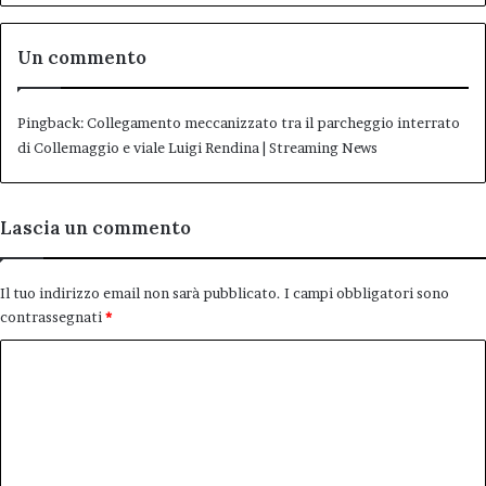
Un commento
Pingback:
Collegamento meccanizzato tra il parcheggio interrato
di Collemaggio e viale Luigi Rendina | Streaming News
Lascia un commento
Il tuo indirizzo email non sarà pubblicato.
I campi obbligatori sono
contrassegnati
*
C
o
m
m
e