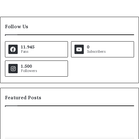
Follow Us
11.945
0
Fans
Subscribers
1.500
Followers
Featured Posts
Pezzopane
Ar
(PD):
all
“Comandante
Sc
della
di