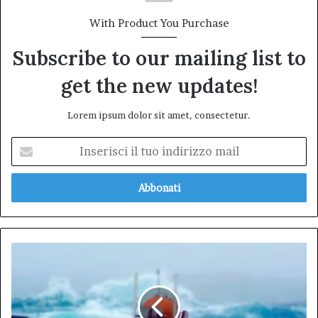
With Product You Purchase
Subscribe to our mailing list to
get the new updates!
Lorem ipsum dolor sit amet, consectetur.
Inserisci
il
tuo
indirizzo
mail
Antartide:
Il
mistero
del
sottomarino