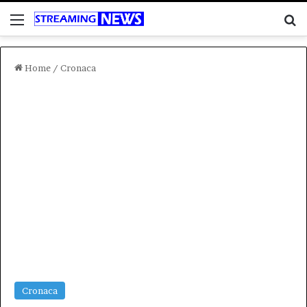
Menu
C
Home
/
Cronaca
Cronaca