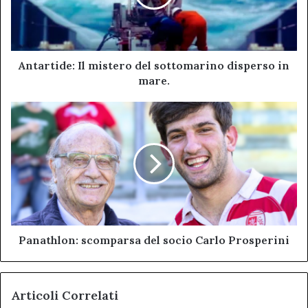
disperso
in
mare.
Antartide: Il mistero del sottomarino disperso in
mare.
Panathlon:
scomparsa
del
socio
Carlo
Prosperini
Panathlon: scomparsa del socio Carlo Prosperini
Articoli Correlati