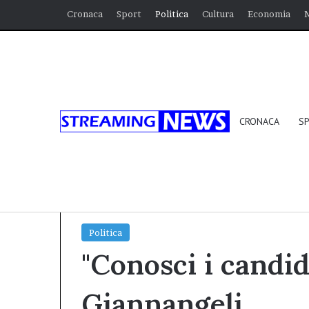
Cronaca
Sport
Politica
Cultura
Economia
CRONACA
S
Home
/
Politica
/
“Conosci i candidati”: Simona G
Politica
"Conosci i candid
Giannangeli