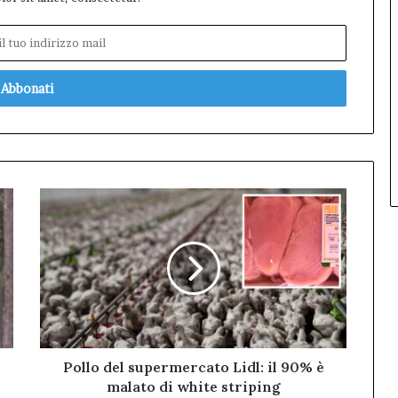
Pollo
del
supermercato
Lidl:
il
90%
è
malato
di
white
Pollo del supermercato Lidl: il 90% è
striping
malato di white striping