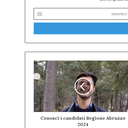
Inserisci
il
tuo
indirizzo
mail
Conosci
i
candidati
Regione
Abruzzo
2024
Conosci i candidati Regione Abruzzo
2024