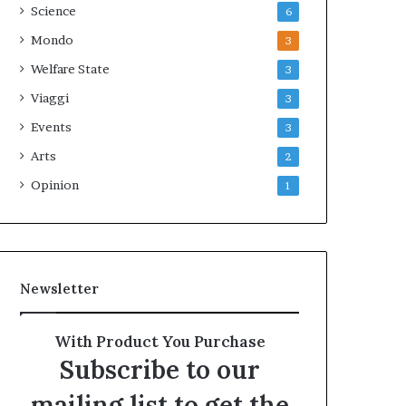
Science
6
Mondo
3
Welfare State
3
Viaggi
3
Events
3
Arts
2
Opinion
1
Newsletter
With Product You Purchase
Subscribe to our
mailing list to get the