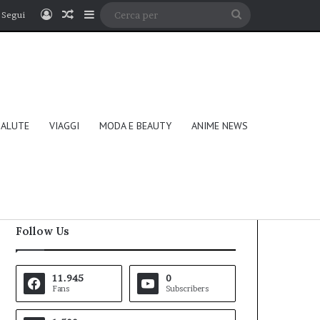
Accedi
Un articolo a caso
Barra laterale
Cerca
Segui
per
SALUTE
VIAGGI
MODA E BEAUTY
ANIME NEWS
Follow Us
11.945
0
Fans
Subscribers