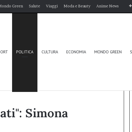
Mondo Green
Salute
Viaggi
Moda e Beauty
Anime News
PORT
POLITICA
CULTURA
ECONOMIA
MONDO GREEN
iannangeli, Elezione Regionale 2024
ati": Simona