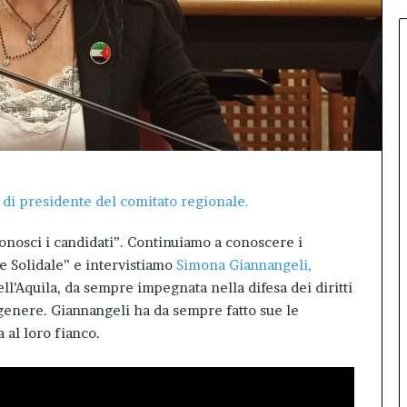
Talk
conquista
L’Aquila:
sala
gremita
per
il
debutto
di
Inno99
a di presidente del comitato regionale.
onosci i candidati”. Continuiamo a conoscere i
e Solidale” e intervistiamo
Simona Giannangeli,
’Aquila, da sempre impegnata nella difesa dei diritti
 genere. Giannangeli ha da sempre fatto sue le
 al loro fianco.