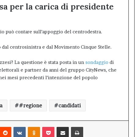
sa per la carica di presidente
io può contare sull’appoggio del centrodestra.
o dal centrosinistra e dal Movimento Cinque Stelle.
zzesi? La questione è stata posta in un
sondaggio
di
 elettorali e partner da anni del gruppo CityNews, che
nei mesi precedenti l’intenzione del popolo
a
#regione
candidati
interest
Reddit
VKontakte
Odnoklassniki
Pocket
Condividi via mail
Stampa