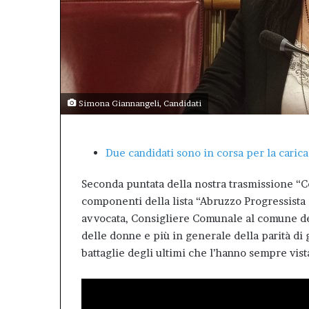
concreto
responsabile,
che
conferma
il
valore
dell’Afm
come
patrimonio
Simona Giannangeli, Candidati
pubblico
della
città.”.
Due candidati sono in corsa per la caric
Seconda puntata della nostra trasmissione “C
componenti della lista “Abruzzo Progressista 
avvocata, Consigliere Comunale al comune dell
delle donne e più in generale della parità di
battaglie degli ultimi che l’hanno sempre vista