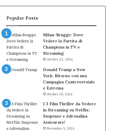
bocciatura
Cantieri
del
dell’Immaginario
TAR”
Popular Posts
Milan-Brugge: Dove
Vedere la Partita di
Champions in TV e
Streaming
Ottobre 22, 2024
Donald Trump a New
York: Ritorno con una
Campagna Controversiale
e Estrema
Ottobre 30, 2024
I 3 Film Thriller da Vedere
in Streaming su Netflix:
Suspense e Adrenalina
Assicurate!
Novembre 5, 2024