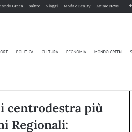
Mondo Green
Salute
Viaggi
Moda e Beauty
Anime News
PORT
POLITICA
CULTURA
ECONOMIA
MONDO GREEN
più votati alle Elezioni Regionali: Quaglieri, Gatti, Santangelo e
i centrodestra più
ni Regionali: