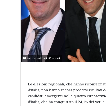
il
valore
dell’Afm
come
patrimonio
pubblico
della
città.”.
top 4 candidati più votati
Top 4 candidati di centrodestra più votati alle
Le elezioni regionali, che hanno riconfermato
d’Italia, non hanno ancora prodotto risultati de
candidati emergenti nelle quattro circoscrizion
d’Italia, che ha conquistato il 24,1% dei voti 