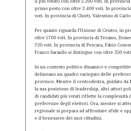
il più votato con oltre 5.200 voti. In provinc
primo posto con oltre 2.400 voti. In provinc
voti. In provincia di Chieti, Valentino di Carl
Per quanto riguarda l’Unione di Centro, in pro
oltre 1700 voti. In provincia di Teramo, Dome
720 voti. In provincia di Pescara, Fabio Cosent
Franco Saraullo si distingue con oltre 250 voti
In un contesto politico dinamico e competitivo,
delineano un quadro variegato delle preferenz
province. Mentre il centrodestra, guidato da M
la sua posizione di leadership, altri attori po
di candidati più votati riflette la complessità
preferenze degli elettori. Ora, mentre si atten
regionale si prepara ad affrontare sfide e op
e il benessere dei suoi cittadini.