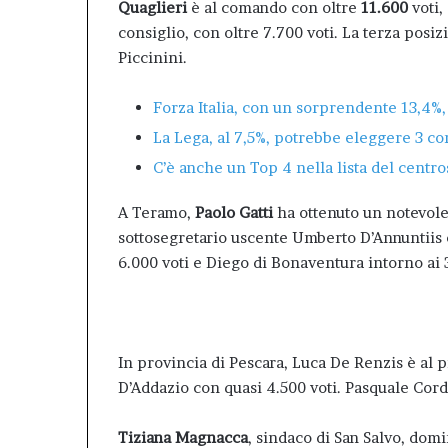
Quaglieri
è al comando con oltre
11.600
voti,
consiglio, con oltre 7.700 voti. La terza posi
Piccinini.
Forza Italia, con un sorprendente 13,4%,
La Lega, al 7,5%, potrebbe eleggere 3 con
C’è anche un Top 4 nella lista del centro
A Teramo,
Paolo Gatti
ha ottenuto un notevole
sottosegretario uscente Umberto D’Annuntiis c
6.000 voti e Diego di Bonaventura intorno ai 
top 4
In provincia di Pescara, Luca De Renzis è al 
D’Addazio con quasi 4.500 voti. Pasquale Cord
Tiziana Magnacca
, sindaco di San Salvo, domi