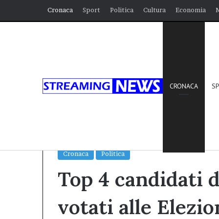
Cronaca
Sport
Politica
Cultura
Economia
CRONACA
S
Home
/
Cronaca
/
Top 4 candidati di centrodestra 
Magnacca.
Cronaca
Politica
Top 4 candidati d
votati alle Elezio