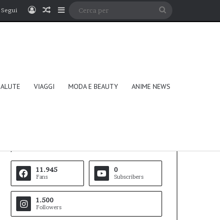
Accedi
Un articolo a caso
Barra laterale
Cerca
Segui
per
SALUTE
VIAGGI
MODA E BEAUTY
ANIME NEWS
Follow Us
11.945
0
Fans
Subscribers
1.500
Followers