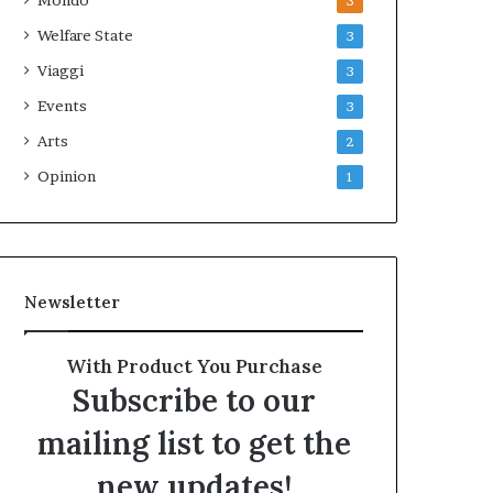
Mondo
3
Welfare State
3
Viaggi
3
Events
3
Arts
2
Opinion
1
Newsletter
With Product You Purchase
Subscribe to our
mailing list to get the
new updates!