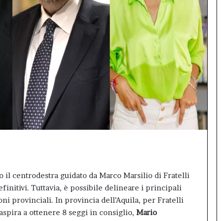
sala
gremita
per
il
debutto
di
Inno99
 elezioni regionali:
 il centrodestra guidato da Marco Marsilio di Fratelli
finitivi. Tuttavia, è possibile delineare i principali
i provinciali. In provincia dell’Aquila, per Fratelli
e aspira a ottenere 8 seggi in consiglio,
Mario