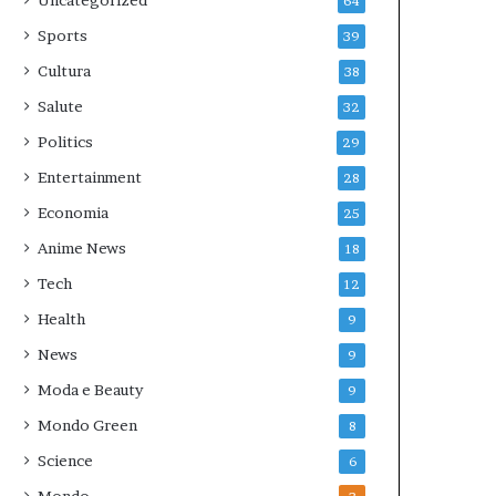
Uncategorized
64
Sports
39
Cultura
38
Salute
32
Politics
29
Entertainment
28
Economia
25
Anime News
18
Tech
12
Health
9
News
9
Moda e Beauty
9
Mondo Green
8
Science
6