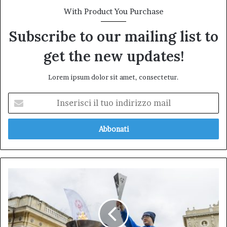
With Product You Purchase
Subscribe to our mailing list to
get the new updates!
Lorem ipsum dolor sit amet, consectetur.
Inserisci
il
tuo
indirizzo
mail
L’AQUILA
ACCOGLIE
LA
FIAMMA
OLIMPICA