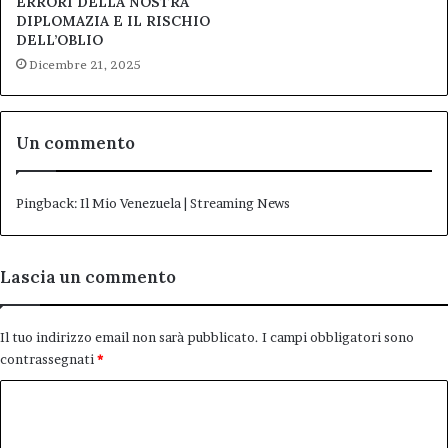
ERRORI DELLA NOSTRA
DIPLOMAZIA E IL RISCHIO
DELL’OBLIO
Dicembre 21, 2025
Un commento
Pingback:
Il Mio Venezuela | Streaming News
Lascia un commento
Il tuo indirizzo email non sarà pubblicato.
I campi obbligatori sono
contrassegnati
*
C
o