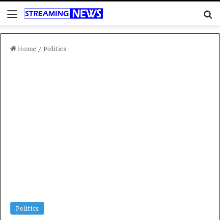
Menu
C
Home
/
Politics
Politics