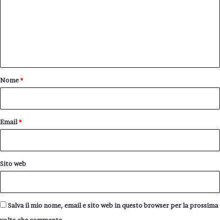
m
m
e
n
t
o
Nome
*
*
Email
*
Sito web
Salva il mio nome, email e sito web in questo browser per la prossima