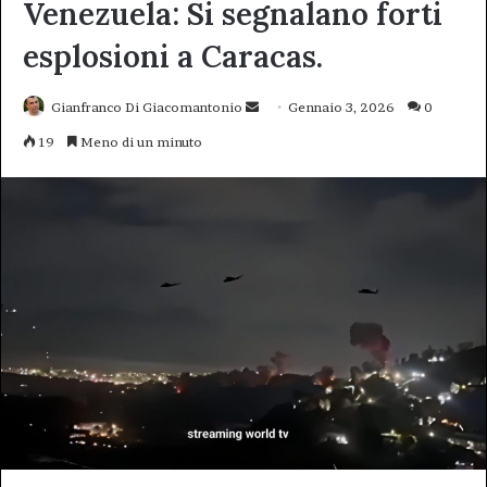
Venezuela: Si segnalano forti
esplosioni a Caracas.
Invia
Gianfranco Di Giacomantonio
Gennaio 3, 2026
0
un'email
19
Meno di un minuto