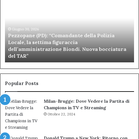
(PD):
all
“Comandante
Sc
della
di
Polizia
Sa
Locale,
Giugno 30, 2026
Be
Pezzopane (PD): “Comandante della Polizia
la
se
Locale, la settima figuraccia
settima
di
dell’amministrazione Biondi. Nuova bocciatura
figuraccia
mu
del TAR”
dell’amministrazione
e
Biondi.
pa
Nuova
ai
bocciatura
Ca
del
de
Popular Posts
TAR”
Milan-Brugge: Dove Vedere la Partita di
Champions in TV e Streaming
Ottobre 22, 2024
Donald Trump a New York: Ritorno con