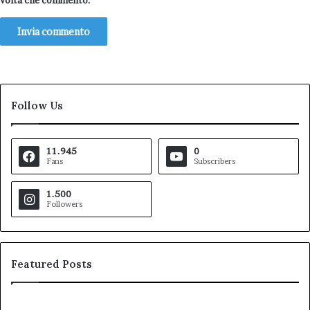
volta che commento.
Follow Us
11.945
0
Fans
Subscribers
1.500
Followers
Featured Posts
Pezzopane
Ar