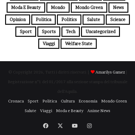
Moda E Beauty
Mondo
Mondo Green
News
Opinion
Politica
Politics
Salute
Science
Sport
Sports
Tech
Uncategorized
Viaggi
Welfare State
© Copyright 2026, Tutti i diritti riservati |
Amarilys Gamez
|
Registrazione n°1 del 01/2017 alla sezione stampa del tribunale
dell'Aquila.
Cronaca
Sport
Politica
Cultura
Economia
Mondo Green
Salute
Viaggi
Moda e Beauty
Anime News
Facebook
X
You
Instagram