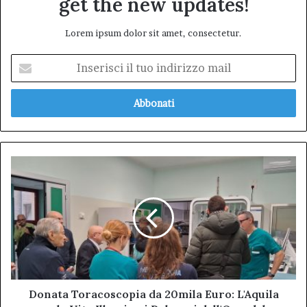
get the new updates!
Lorem ipsum dolor sit amet, consectetur.
Inserisci
il
tuo
indirizzo
mail
Donata
Toracoscopia
da
20mila
Euro:
L'Aquila
per
la
Vita
Illumina
Donata Toracoscopia da 20mila Euro: L'Aquila
i