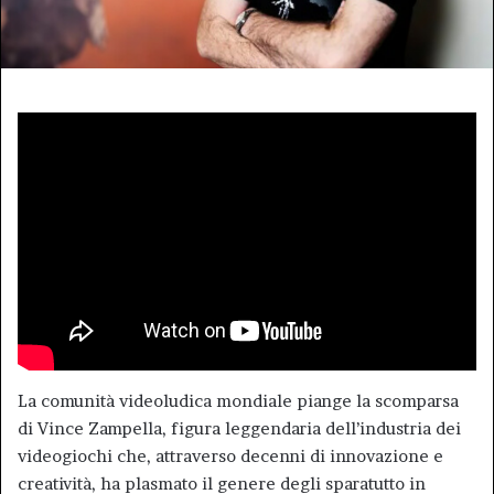
La comunità videoludica mondiale piange la scomparsa
di Vince Zampella, figura leggendaria dell’industria dei
videogiochi che, attraverso decenni di innovazione e
creatività, ha plasmato il genere degli sparatutto in