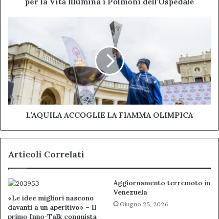
per la Vita Illumina i Polmoni dell'Ospedale
Polmoni
dell'Ospedale
L’AQUILA
ACCOGLIE
LA
FIAMMA
OLIMPICA
L’AQUILA ACCOGLIE LA FIAMMA OLIMPICA
Articoli Correlati
Aggiornamento terremoto in
Venezuela
«Le idee migliori nascono
Giugno 25, 2026
davanti a un aperitivo» – Il
primo Inno-Talk conquista