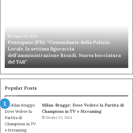
Pezzopane
Ar
(PD):
all
“Comandante
Sc
della
di
Polizia
Sa
Locale,
Giugno 30, 2026
Be
Pezzopane (PD): “Comandante della Polizia
la
se
Locale, la settima figuraccia
settima
di
dell’amministrazione Biondi. Nuova bocciatura
figuraccia
mu
del TAR”
dell’amministrazione
e
Biondi.
pa
Nuova
ai
bocciatura
Ca
del
de
Popular Posts
TAR”
Milan-Brugge: Dove Vedere la Partita di
Champions in TV e Streaming
Ottobre 22, 2024