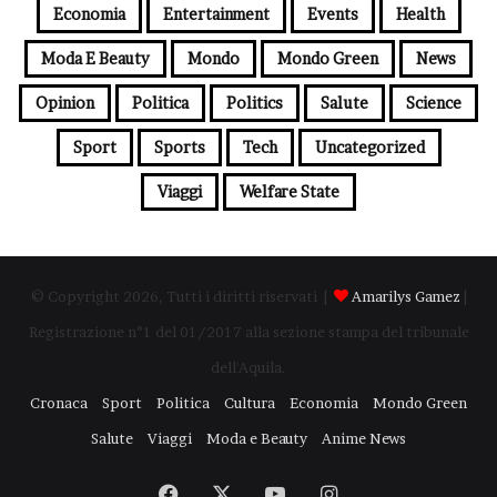
Economia
Entertainment
Events
Health
Moda E Beauty
Mondo
Mondo Green
News
Opinion
Politica
Politics
Salute
Science
Sport
Sports
Tech
Uncategorized
Viaggi
Welfare State
© Copyright 2026, Tutti i diritti riservati |
Amarilys Gamez
|
Registrazione n°1 del 01/2017 alla sezione stampa del tribunale
dell'Aquila.
Cronaca
Sport
Politica
Cultura
Economia
Mondo Green
Salute
Viaggi
Moda e Beauty
Anime News
Facebook
X
You
Instagram