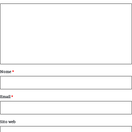
C
o
m
m
e
n
t
o
Nome
*
*
Email
*
Sito web