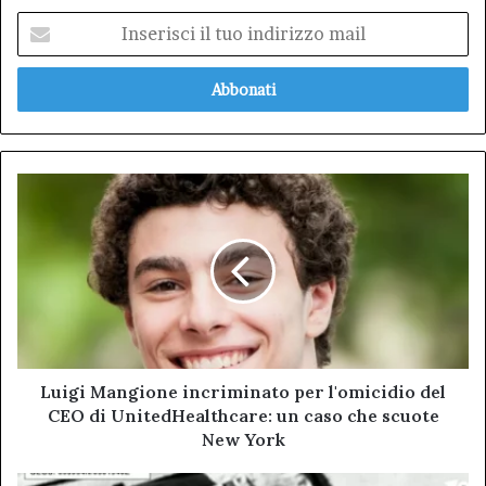
Inserisci
il
tuo
indirizzo
mail
Luigi
Mangione
incriminato
per
l'omicidio
del
CEO
di
UnitedHealthcare:
un
Luigi Mangione incriminato per l'omicidio del
caso
CEO di UnitedHealthcare: un caso che scuote
che
New York
scuote
New
Scoperti