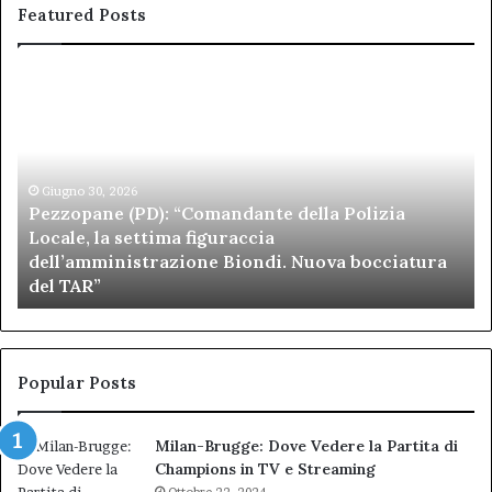
Featured Posts
Pezzopane
Ar
(PD):
all
“Comandante
Sc
della
di
Polizia
Sa
Locale,
Giugno 30, 2026
Be
Pezzopane (PD): “Comandante della Polizia
la
se
Locale, la settima figuraccia
settima
di
dell’amministrazione Biondi. Nuova bocciatura
figuraccia
mu
del TAR”
dell’amministrazione
e
Biondi.
pa
Nuova
ai
bocciatura
Ca
del
de
Popular Posts
TAR”
Milan-Brugge: Dove Vedere la Partita di
Champions in TV e Streaming
Ottobre 22, 2024