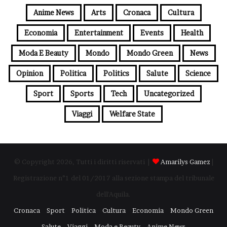
Anime News
Arts
Cronaca
Cultura
Economia
Entertainment
Events
Health
Moda E Beauty
Mondo
Mondo Green
News
Opinion
Politica
Politics
Salute
Science
Sport
Sports
Tech
Uncategorized
Viaggi
Welfare State
© Copyright 2026, Tutti i diritti riservati |
Amarilys Gamez
|
Registrazione n°1 del 01/2017 alla sezione stampa del tribunale
dell'Aquila.
Cronaca
Sport
Politica
Cultura
Economia
Mondo Green
Salute
Viaggi
Moda e Beauty
Anime News