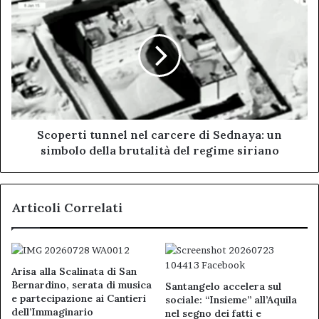
York
tunnel
nel
carcere
di
Sednaya:
un
simbolo
della
brutalità
Scoperti tunnel nel carcere di Sednaya: un
del
simbolo della brutalità del regime siriano
regime
siriano
Articoli Correlati
Arisa alla Scalinata di San
Bernardino, serata di musica
Santangelo accelera sul
e partecipazione ai Cantieri
sociale: “Insieme” all’Aquila
dell’Immaginario
nel segno dei fatti e