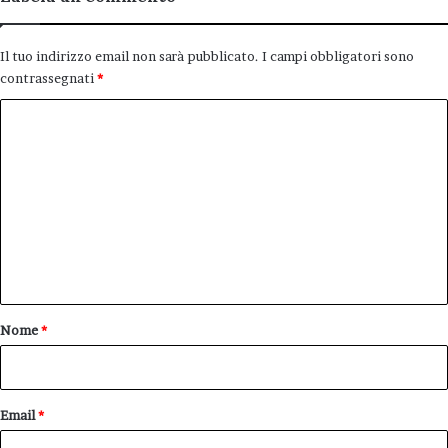
Il tuo indirizzo email non sarà pubblicato.
I campi obbligatori sono
contrassegnati
*
C
o
m
m
e
n
t
o
Nome
*
*
Email
*