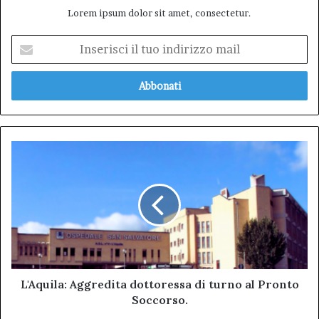
Lorem ipsum dolor sit amet, consectetur.
Inserisci
il
tuo
indirizzo
mail
L'Aquila:
Aggredita
dottoressa
di
turno
al
Pronto
Soccorso.
L'Aquila: Aggredita dottoressa di turno al Pronto
Soccorso.