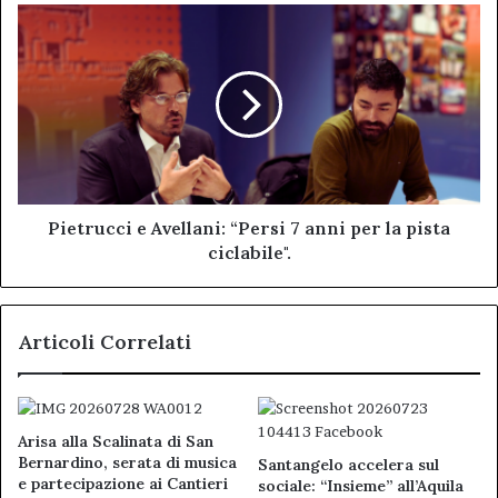
Pietrucci
e
Avellani:
“Persi
7
anni
per
la
pista
ciclabile".
Pietrucci e Avellani: “Persi 7 anni per la pista
ciclabile".
Articoli Correlati
Arisa alla Scalinata di San
Bernardino, serata di musica
Santangelo accelera sul
e partecipazione ai Cantieri
sociale: “Insieme” all’Aquila