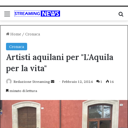
Menu
C
Home
/
Cronaca
Cronaca
Artisti aquilani per "L'Aquila
per la vita"
Invia
Redazione Streaming
Febbraio 12, 2024
1
16
un'email
minuto di lettura