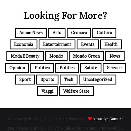
Looking For More?
Anime News
Arts
Cronaca
Cultura
Economia
Entertainment
Events
Health
Moda E Beauty
Mondo
Mondo Green
News
Opinion
Politica
Politics
Salute
Science
Sport
Sports
Tech
Uncategorized
Viaggi
Welfare State
© Copyright 2026, Tutti i diritti riservati |
Amarilys Gamez
|
Registrazione n°1 del 01/2017 alla sezione stampa del tribunale