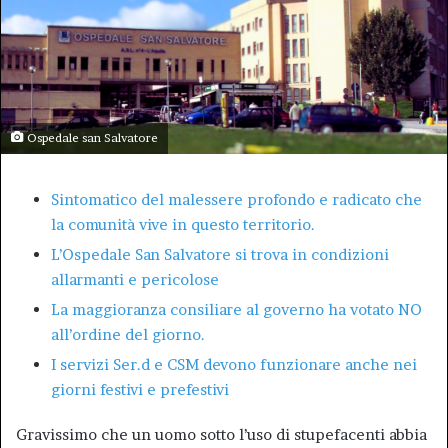
Ospedale san Salvatore
Sintomatico del malessere profondo e radicato che
la comunità vive in questo territorio.
L’Ospedale San Salvatore si trova in condizioni
allarmanti e pericolose
La maggioranza consiliare al governo ha votato NO
all’ordine del giorno.
I servizi Ser.d e CSM devono funzionare anche nei
giorni festivi e prefestivi
Gravissimo che un uomo sotto l’uso di stupefacenti abbia