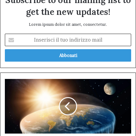
Subscribe to our mailing list to
get the new updates!
Lorem ipsum dolor sit amet, consectetur.
Inserisci
il
tuo
indirizzo
mail
Terra:
come
negare
facilmente
il
terrapiattismo