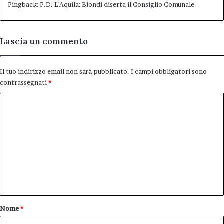
Pingback:
P.D. L'Aquila: Biondi diserta il Consiglio Comunale
Lascia un commento
Il tuo indirizzo email non sarà pubblicato.
I campi obbligatori sono
contrassegnati
*
C
o
m
m
e
n
t
o
Nome
*
*