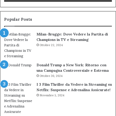
Biondi.
pa
Nuova
ai
bocciatura
Ca
del
de
Popular Posts
TAR”
Milan-Brugge: Dove Vedere la Partita di
Champions in TV e Streaming
Ottobre 22, 2024
Donald Trump a New York: Ritorno con
una Campagna Controversiale e Estrema
Ottobre 30, 2024
I 3 Film Thriller da Vedere in Streaming su
Netflix: Suspense e Adrenalina Assicurate!
Novembre 5, 2024