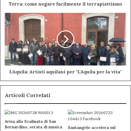
Terra: come negare facilmente il terrapiattismo
L'Aquila:
Artisti
aquilani
per
"L'Aquila
per
la
vita"
L'Aquila: Artisti aquilani per "L'Aquila per la vita"
Articoli Correlati
Arisa alla Scalinata di San
Bernardino, serata di musica
Santangelo accelera sul