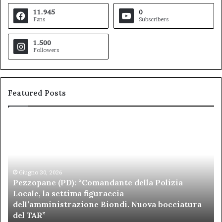
11.945
0
Fans
Subscribers
1.500
Followers
Featured Posts
Pezzopane
Ar
(PD):
all
“Comandante
Sc
della
di
Polizia
Sa
Locale,
Giugno 30, 2026
Be
Pezzopane (PD): “Comandante della Polizia
la
se
Locale, la settima figuraccia
settima
di
dell’amministrazione Biondi. Nuova bocciatura
figuraccia
mu
del TAR”
dell’amministrazione
e