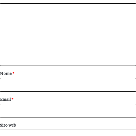
C
o
m
m
e
n
t
o
Nome
*
*
Email
*
Sito web