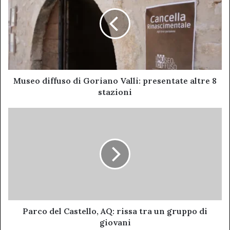
di
Goriano
Valli:
presentate
altre
8
stazioni
Museo diffuso di Goriano Valli: presentate altre 8
stazioni
Parco
del
Castello,
AQ:
rissa
tra
un
gruppo
di
giovani
Parco del Castello, AQ: rissa tra un gruppo di
giovani