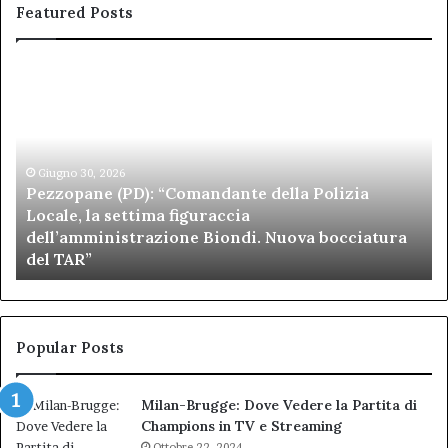
Featured Posts
Pezzopane
Ar
(PD):
all
“Comandante
Sc
della
di
Polizia
Sa
Locale,
Giugno 30, 2026
Be
Pezzopane (PD): “Comandante della Polizia
la
se
Locale, la settima figuraccia
settima
di
dell’amministrazione Biondi. Nuova bocciatura
figuraccia
mu
del TAR”
dell’amministrazione
e
Biondi.
pa
Nuova
ai
bocciatura
Ca
del
de
Popular Posts
TAR”
Milan-Brugge: Dove Vedere la Partita di
Champions in TV e Streaming
Ottobre 22, 2024