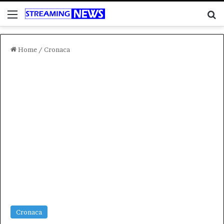
Menu
C
Home
/
Cronaca
Cronaca