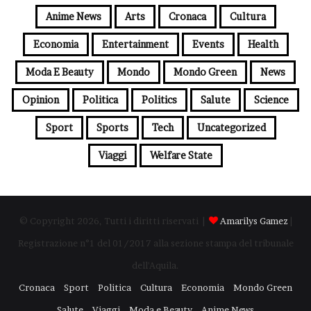
Anime News
Arts
Cronaca
Cultura
Economia
Entertainment
Events
Health
Moda E Beauty
Mondo
Mondo Green
News
Opinion
Politica
Politics
Salute
Science
Sport
Sports
Tech
Uncategorized
Viaggi
Welfare State
© Copyright 2026, Tutti i diritti riservati |
Amarilys Gamez
|
Registrazione n°1 del 01/2017 alla sezione stampa del tribunale
dell'Aquila.
Cronaca
Sport
Politica
Cultura
Economia
Mondo Green
Salute
Viaggi
Moda e Beauty
Anime News