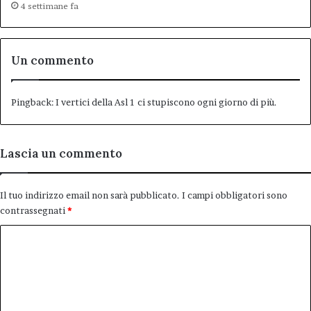
4 settimane fa
Un commento
Pingback:
I vertici della Asl 1 ci stupiscono ogni giorno di più.
Lascia un commento
Il tuo indirizzo email non sarà pubblicato.
I campi obbligatori sono
contrassegnati
*
C
o
m
m