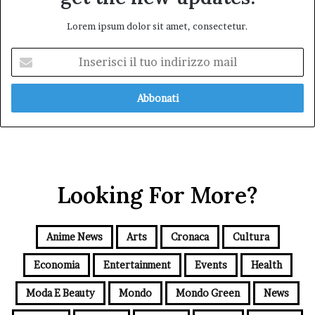
Lorem ipsum dolor sit amet, consectetur.
Inserisci
il
tuo
indirizzo
mail
Looking For More?
Anime News
Arts
Cronaca
Cultura
Economia
Entertainment
Events
Health
Moda E Beauty
Mondo
Mondo Green
News