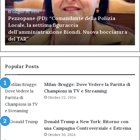
Polizia
Sa
Locale,
Giugno 30, 2026
Be
Pezzopane (PD): “Comandante della Polizia
la
se
Locale, la settima figuraccia
settima
di
dell’amministrazione Biondi. Nuova bocciatura
figuraccia
mu
del TAR”
dell’amministrazione
e
Biondi.
pa
Nuova
ai
bocciatura
Ca
del
de
Popular Posts
TAR”
Milan-Brugge: Dove Vedere la Partita di
Champions in TV e Streaming
Ottobre 22, 2024
Donald Trump a New York: Ritorno con
una Campagna Controversiale e Estrema
Ottobre 30, 2024