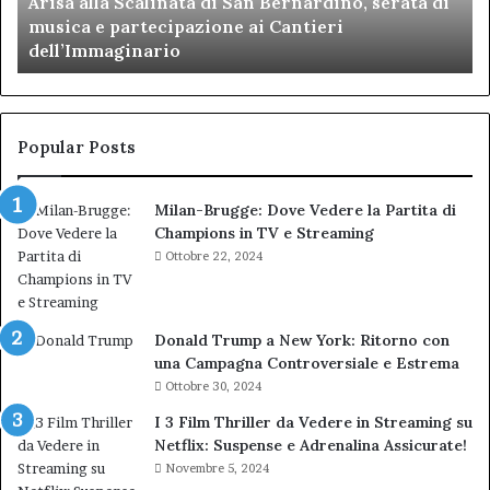
Arisa alla Scalinata di San Bernardino, serata di
di
musica e partecipazione ai Cantieri
musica
dell’Immaginario
e
partecipazione
ai
Cantieri
dell’Immaginario
Popular Posts
Milan-Brugge: Dove Vedere la Partita di
Champions in TV e Streaming
Ottobre 22, 2024
Donald Trump a New York: Ritorno con
una Campagna Controversiale e Estrema
Ottobre 30, 2024
I 3 Film Thriller da Vedere in Streaming su
Netflix: Suspense e Adrenalina Assicurate!
Novembre 5, 2024