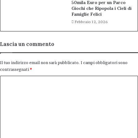
50mila Euro per un Parco
Giochi che Ripopola i Cieli di
Famiglie Felici
Febbraio 12, 2026
Lascia un commento
Il tuo indirizzo email non sarà pubblicato.
I campi obbligatori sono
contrassegnati
*
C
o
m
m
e
n
t