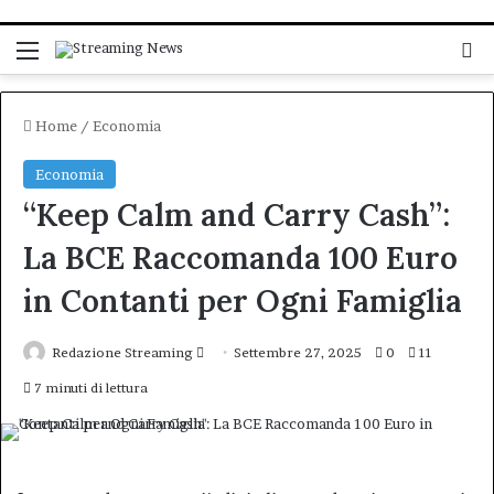
Menu
C
Home
/
Economia
Economia
“Keep Calm and Carry Cash”:
La BCE Raccomanda 100 Euro
in Contanti per Ogni Famiglia
Invia
Redazione Streaming
Settembre 27, 2025
0
11
un'email
7 minuti di lettura