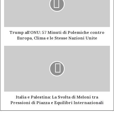
di
Polemiche
contro
Europa,
Clima
e
Trump all'ONU: 57 Minuti di Polemiche contro
le
Europa, Clima e le Stesse Nazioni Unite
Stesse
Nazioni
Italia
Unite
e
Palestina:
La
Svolta
di
Meloni
tra
Pressioni
di
Italia e Palestina: La Svolta di Meloni tra
Piazza
Pressioni di Piazza e Equilibri Internazionali
e
Equilibri