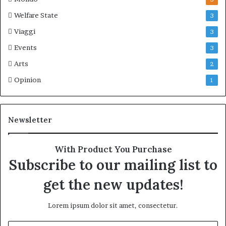
Welfare State
3
Viaggi
3
Events
3
Arts
2
Opinion
1
Newsletter
With Product You Purchase
Subscribe to our mailing list to
get the new updates!
Lorem ipsum dolor sit amet, consectetur.
Inserisci