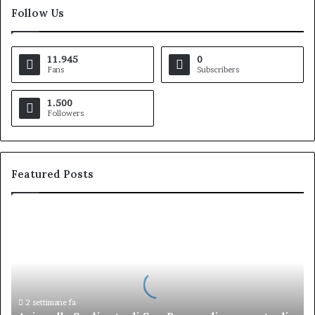
Follow Us
11.945
0
Fans
Subscribers
1.500
Followers
Featured Posts
Arisa
alla
Scalinata
di
San
Bernardino,
serata
2 settimane fa