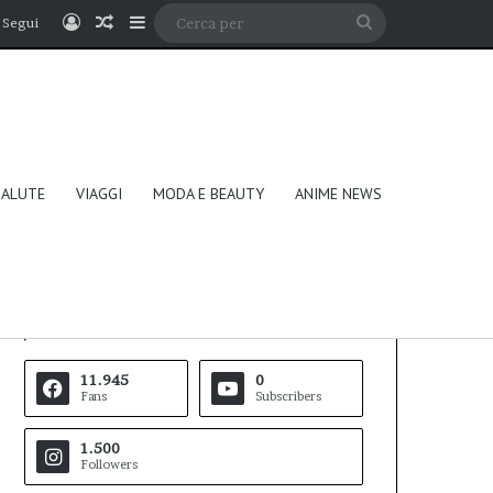
Accedi
Un articolo a caso
Barra laterale
Cerca
Segui
per
SALUTE
VIAGGI
MODA E BEAUTY
ANIME NEWS
Follow Us
11.945
0
Fans
Subscribers
1.500
Followers