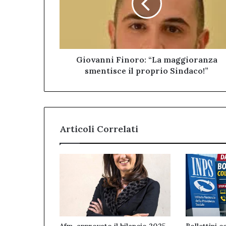
smentisce
il
proprio
Sindaco!”
Giovanni Finoro: “La maggioranza
smentisce il proprio Sindaco!”
Articoli Correlati
Afm, approvato il bilancio 2025.
Bollettini c