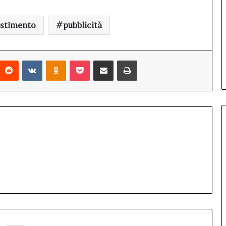
estimento
pubblicità
interest
Reddit
VKontakte
Odnoklassniki
Pocket
Condividi via mail
Stampa