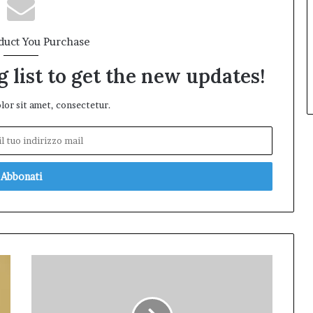
duct You Purchase
 list to get the new updates!
or sit amet, consectetur.
Pubblicato
il
bando
della