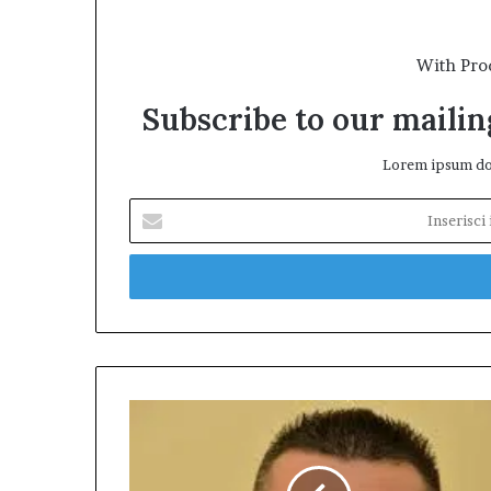
With Pro
Subscribe to our mailing
Lorem ipsum dol
Inserisci
il
tuo
indirizzo
mail
Giovanni
Finoro:
“La
maggioranza