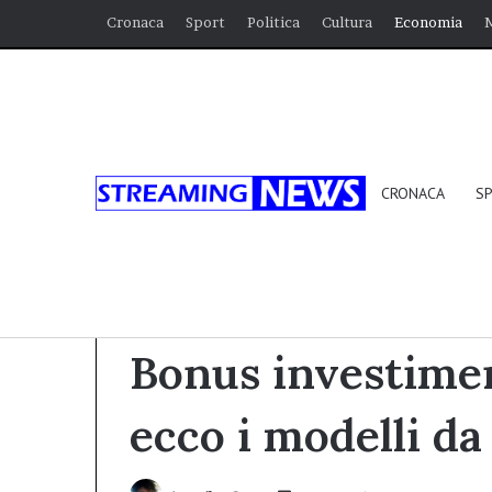
Cronaca
Sport
Politica
Cultura
Economia
CRONACA
S
Home
/
Economia
/
Bonus investimenti Pubblicitar
Economia
Bonus investimen
ecco i modelli da