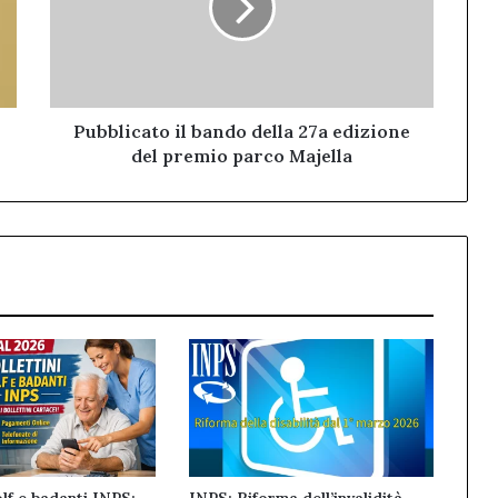
27a edizione
del
premio
parco
Majella
Pubblicato il bando della 27a edizione
del premio parco Majella
olf e badanti INPS:
INPS: Riforma dell’invalidità