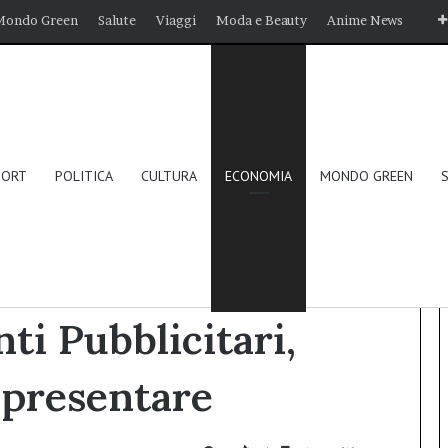
Mondo Green
Salute
Viaggi
Moda e Beauty
Anime News
PORT
POLITICA
CULTURA
ECONOMIA
MONDO GREEN
i, ecco i modelli da presentare
ti Pubblicitari,
 presentare