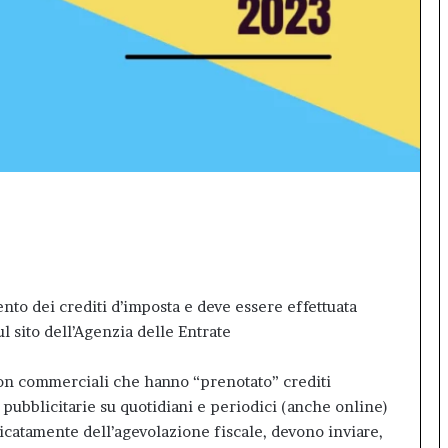
sala
gremita
per
il
debutto
di
Inno99
nto dei crediti d’imposta e deve essere effettuata
l sito dell’Agenzia delle Entrate
 non commerciali che hanno “prenotato” crediti
 pubblicitarie su quotidiani e periodici (anche online)
icatamente dell’agevolazione fiscale, devono inviare,