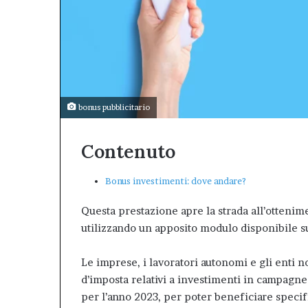
il
valore
dell’Afm
come
patrimonio
pubblico
della
bonus pubblicitario
città.”.
Contenuto
Bonus investimenti: dove andare?
Questa prestazione apre la strada all’ottenime
utilizzando un apposito modulo disponibile su
Le imprese, i lavoratori autonomi e gli enti
d’imposta relativi a investimenti in campagne
per l’anno 2023, per poter beneficiare specif