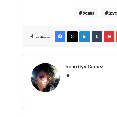
bonus
inv
Facebook
X
LinkedIn
Tumblr
P
Condividi
Amarilys Gamez
Website