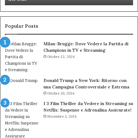
Biondi.
pa
Nuova
ai
bocciatura
Ca
del
de
Popular Posts
TAR”
Milan-Brugge: Dove Vedere la Partita di
Champions in TV e Streaming
Ottobre 22, 2024
Donald Trump a New York: Ritorno con
una Campagna Controversiale e Estrema
Ottobre 30, 2024
I 3 Film Thriller da Vedere in Streaming su
Netflix: Suspense e Adrenalina Assicurate!
Novembre 5, 2024