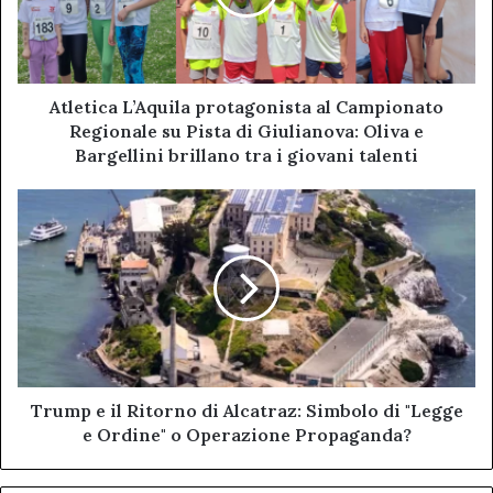
Regionale
su
Pista
di
Giulianova:
Atletica L’Aquila protagonista al Campionato
Oliva
Regionale su Pista di Giulianova: Oliva e
e
Bargellini brillano tra i giovani talenti
Bargellini
brillano
Trump
tra
e
i
il
giovani
Ritorno
talenti
di
Alcatraz:
Simbolo
di
"Legge
e
Trump e il Ritorno di Alcatraz: Simbolo di "Legge
Ordine"
e Ordine" o Operazione Propaganda?
o
Operazione