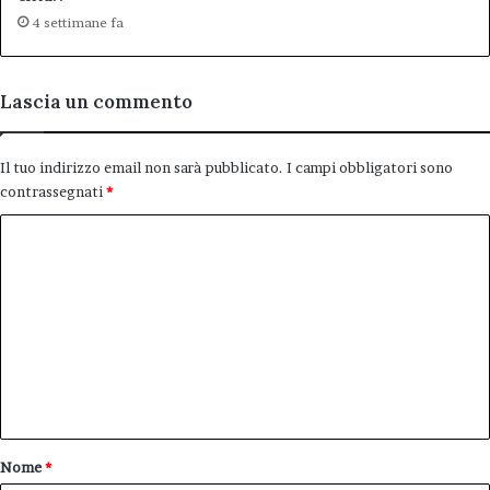
4 settimane fa
Lascia un commento
Il tuo indirizzo email non sarà pubblicato.
I campi obbligatori sono
contrassegnati
*
C
o
m
m
e
n
t
o
Nome
*