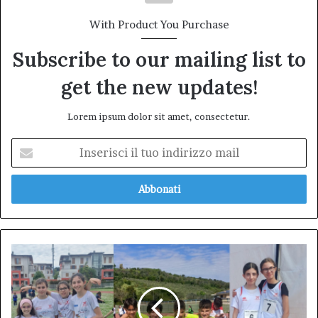
With Product You Purchase
Subscribe to our mailing list to
get the new updates!
Lorem ipsum dolor sit amet, consectetur.
Inserisci
il
tuo
indirizzo
mail
Atletica
L’Aquila
protagonista
al
Campionato