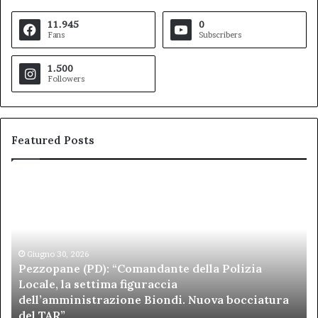
11.945
0
Fans
Subscribers
1.500
Followers
Featured Posts
Pezzopane
Ar
(PD):
all
“Comandante
Sc
della
di
Polizia
Sa
Locale,
Giugno 30, 2026
Be
Pezzopane (PD): “Comandante della Polizia
la
se
Locale, la settima figuraccia
settima
di
dell’amministrazione Biondi. Nuova bocciatura
figuraccia
mu
del TAR”
dell’amministrazione
e