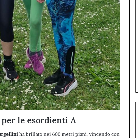
per le esordienti A
argellini
ha brillato nei 600 metri piani, vincendo con