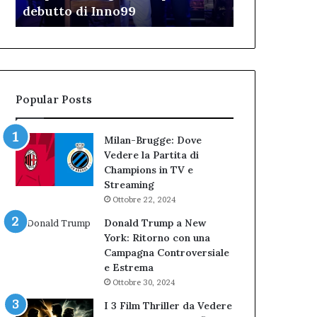
TAR”
dell’Immagi
dell’amministrazione
e
Biondi.
partecipazione
Nuova
ai
bocciatura
Cantieri
del
dell’Immaginario
TAR”
Popular Posts
Milan-Brugge: Dove
Vedere la Partita di
Champions in TV e
Streaming
Ottobre 22, 2024
Donald Trump a New
York: Ritorno con una
Campagna Controversiale
e Estrema
Ottobre 30, 2024
I 3 Film Thriller da Vedere