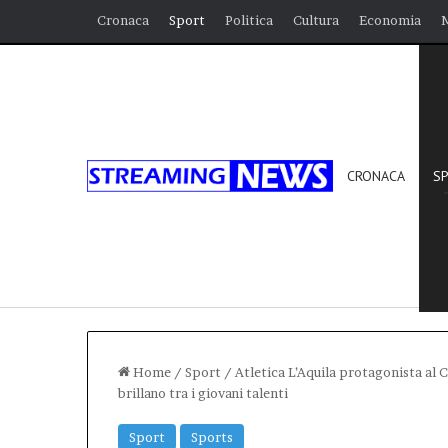
Cronaca
Sport
Politica
Cultura
Economia
CRONACA
S
Home
/
Sport
/
Atletica L’Aquila protagonista al C
brillano tra i giovani talenti
Sport
Sports