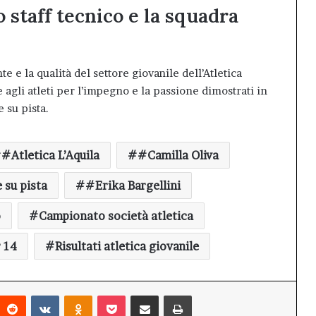
 staff tecnico e la squadra
te e la qualità del settore giovanile dell’Atletica
e agli atleti per l’impegno e la passione dimostrati in
 su pista.
#Atletica L’Aquila
#Camilla Oliva
su pista
#Erika Bargellini
o
Campionato società atletica
r 14
Risultati atletica giovanile
interest
Reddit
VKontakte
Odnoklassniki
Pocket
Condividi via mail
Stampa