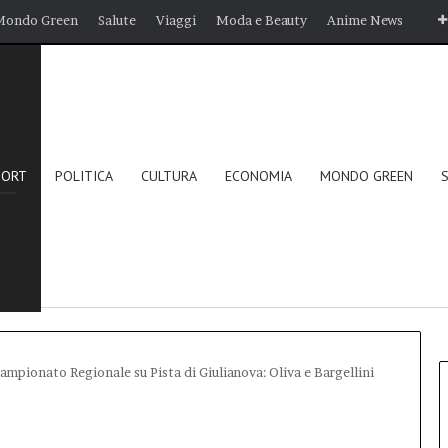
Mondo Green
Salute
Viaggi
Moda e Beauty
Anime News
PORT
POLITICA
CULTURA
ECONOMIA
MONDO GREEN
ampionato Regionale su Pista di Giulianova: Oliva e Bargellini