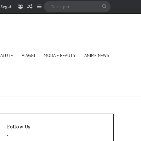
Accedi
Un articolo a caso
Barra laterale
Cerca
Segui
per
SALUTE
VIAGGI
MODA E BEAUTY
ANIME NEWS
Follow Us