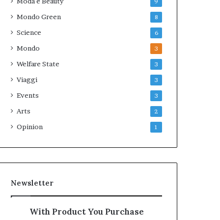
Moda e Beauty
9
Mondo Green
8
Science
6
Mondo
3
Welfare State
3
Viaggi
3
Events
3
Arts
2
Opinion
1
Newsletter
With Product You Purchase