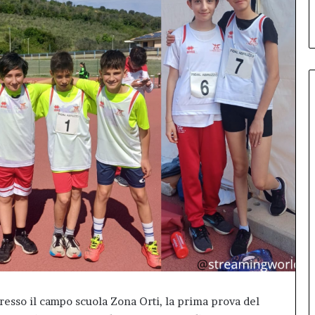
debutto di Inno99
Il
primo
Inno-
Talk
conquista
L’Aquila:
sala
gremita
per
il
debutto
di
Inno99
presso il campo scuola Zona Orti, la prima prova del