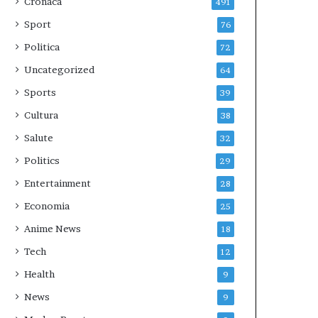
Cronaca
491
Sport
76
Politica
72
Uncategorized
64
Sports
39
Cultura
38
Salute
32
Politics
29
Entertainment
28
Economia
25
Anime News
18
Tech
12
Health
9
News
9