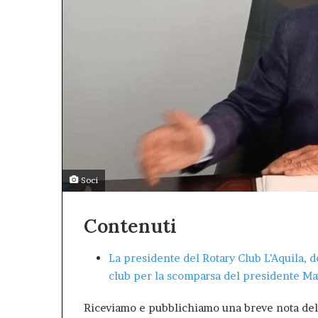
concreto
città.”.
atti
un
e
bilancio
ell’impegno
positivo,
concreto
responsabile,
che
conferma
il
valore
dell’Afm
come
patrimonio
pubblico
Soci
della
città.”.
Contenuti
La presidente del Rotary Club L’Aquila, d
club per la scomparsa del presidente Ma
Riceviamo e pubblichiamo una breve nota dell