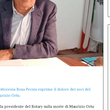
debutto di Inno99
Il
primo
Inno-
Talk
conquista
L’Aquila:
sala
gremita
per
il
debutto
di
Inno99
ottoressa Rosa Persia esprime il dolore dei soci del
urizio Ortu.
a presidente del Rotary sulla morte di Maurizio Ortu