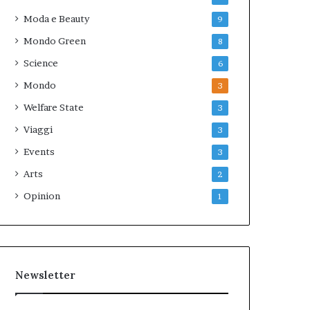
Moda e Beauty
9
Mondo Green
8
Science
6
Mondo
3
Welfare State
3
Viaggi
3
Events
3
Arts
2
Opinion
1
Newsletter