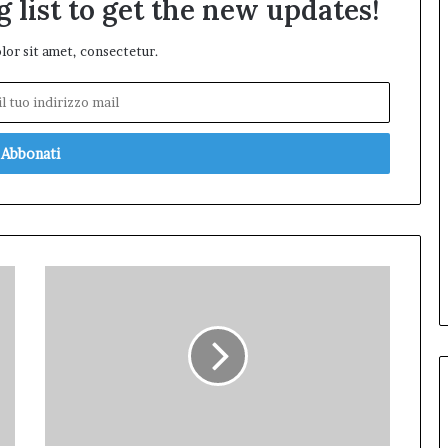
 list to get the new updates!
or sit amet, consectetur.
L'anime
di
"Solo
Leveling"
vale
la
pena?