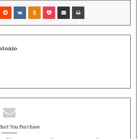
interest
Reddit
VKontakte
Odnoklassniki
Pocket
Condividi via mail
Stampa
ntonio
duct You Purchase