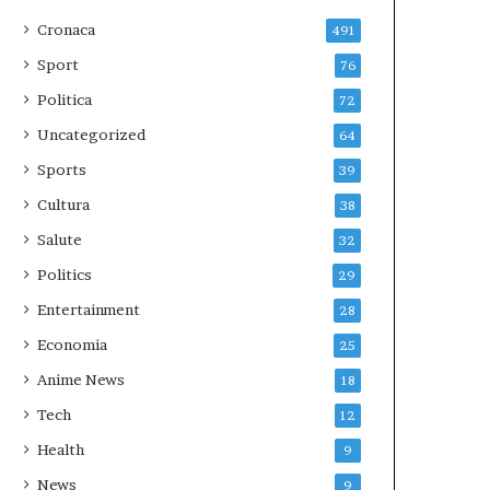
Cronaca
491
Sport
76
Politica
72
Uncategorized
64
Sports
39
Cultura
38
Salute
32
Politics
29
Entertainment
28
Economia
25
Anime News
18
Tech
12
Health
9
News
9