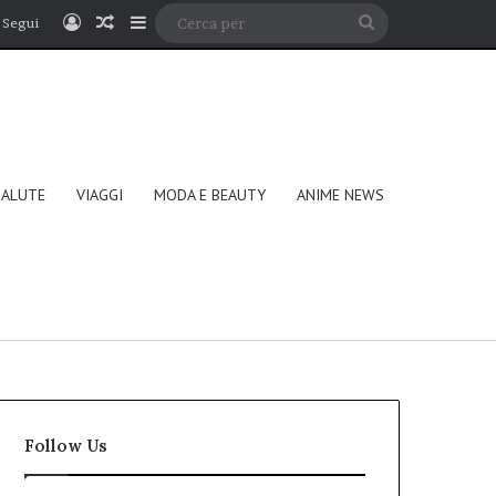
Accedi
Un articolo a caso
Barra laterale
Cerca
Segui
per
SALUTE
VIAGGI
MODA E BEAUTY
ANIME NEWS
Follow Us