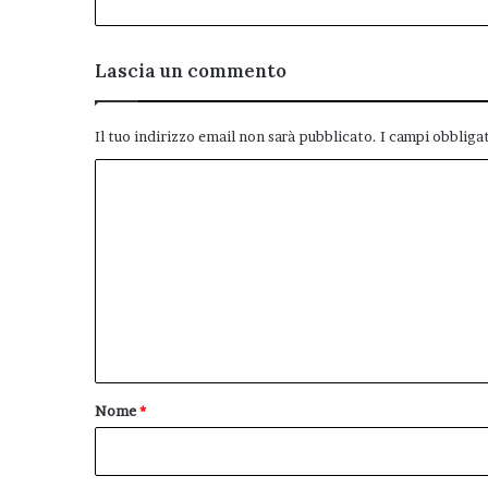
Lascia un commento
Il tuo indirizzo email non sarà pubblicato.
I campi obbliga
C
o
m
m
e
n
t
o
Nome
*
*