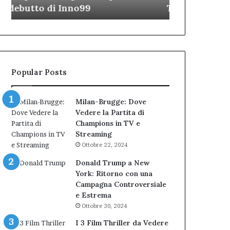
TAR”
dell’Immagi
dell’amministrazione
e
Biondi.
partecipazione
Nuova
ai
bocciatura
Cantieri
del
dell’Immaginario
TAR”
Popular Posts
Milan-Brugge: Dove
Vedere la Partita di
Champions in TV e
Streaming
Ottobre 22, 2024
Donald Trump a New
York: Ritorno con una
Campagna Controversiale
e Estrema
Ottobre 30, 2024
I 3 Film Thriller da Vedere