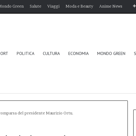
Mondo Green
Salute
Viaggi
Moda e Beauty
Anime News
PORT
POLITICA
CULTURA
ECONOMIA
MONDO GREEN
 scomparsa del presidente Maurizio Ortu.