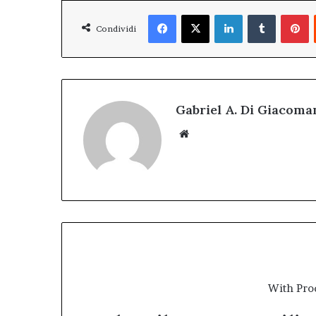
Facebook
X
LinkedIn
Tumblr
P
Condividi
Gabriel A. Di Giacoma
Website
With Pro