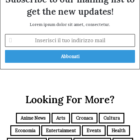
get the new updates!
Lorem ipsum dolor sit amet, consectetur.
Inserisci
il
tuo
indirizzo
mail
Looking For More?
Anime News
Arts
Cronaca
Cultura
Economia
Entertainment
Events
Health