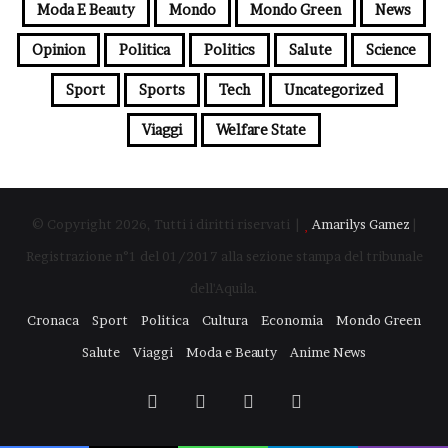
Moda E Beauty
Mondo
Mondo Green
News
Opinion
Politica
Politics
Salute
Science
Sport
Sports
Tech
Uncategorized
Viaggi
Welfare State
© Copyright 2026, Tutti i diritti riservati |
Amarilys Gamez
|
Registrazione n°1 del 01/2017 alla sezione stampa del tribunale
dell'Aquila.
Cronaca
Sport
Politica
Cultura
Economia
Mondo Green
Salute
Viaggi
Moda e Beauty
Anime News
Facebook
X
You
Instagram