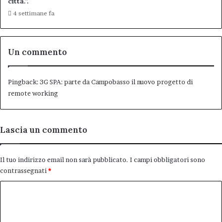
città.”.
4 settimane fa
Un commento
Pingback:
3G SPA: parte da Campobasso il nuovo progetto di
remote working
Lascia un commento
Il tuo indirizzo email non sarà pubblicato.
I campi obbligatori sono
contrassegnati
*
C
o
m