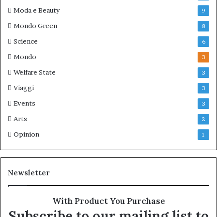
Moda e Beauty
9
Mondo Green
8
Science
6
Mondo
3
Welfare State
3
Viaggi
3
Events
3
Arts
2
Opinion
1
Newsletter
With Product You Purchase
Subscribe to our mailing list to