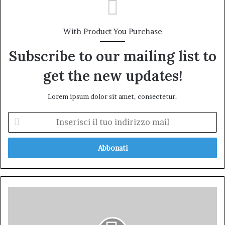
With Product You Purchase
Subscribe to our mailing list to
get the new updates!
Lorem ipsum dolor sit amet, consectetur.
Inserisci
il
tuo
indirizzo
mail
Il
vicesindaco
Daniele
sfratta