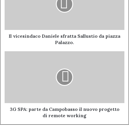
Sallustio
da
piazza
Palazzo.
Il vicesindaco Daniele sfratta Sallustio da piazza
Palazzo.
3G
SPA: parte
da
Campobasso
il
nuovo
progetto
di
remote
working
3G SPA: parte da Campobasso il nuovo progetto
di remote working