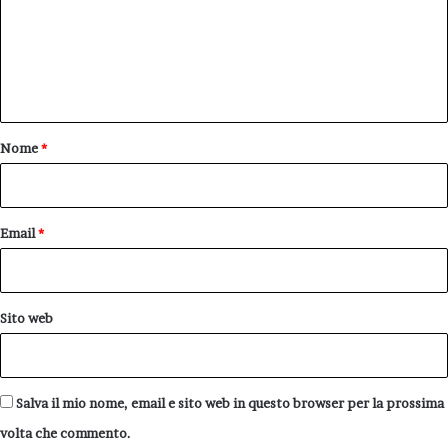
m
e
n
t
o
Nome
*
*
Email
*
Sito web
Salva il mio nome, email e sito web in questo browser per la prossima
volta che commento.