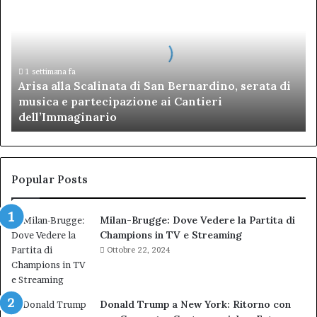
Scalinata
di
San
Bernardino,
serata
1 settimana fa
Arisa alla Scalinata di San Bernardino, serata di
di
musica e partecipazione ai Cantieri
musica
dell’Immaginario
e
partecipazione
ai
Cantieri
dell’Immaginario
Popular Posts
Milan-Brugge: Dove Vedere la Partita di
Champions in TV e Streaming
Ottobre 22, 2024
Donald Trump a New York: Ritorno con