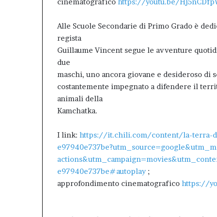
cinematografico
https://youtu.be/Hj5nCDf
Alle Scuole Secondarie di Primo Grado è dedica
regista
Guillaume Vincent segue le avventure quotidi
due
maschi, uno ancora giovane e desideroso di s
costantemente impegnato a difendere il territ
animali della
Kamchatka.
I link:
https://it.chili.com/content/la-terr
e97940e737be?utm_source=google&utm_m
actions&utm_campaign=movies&utm_conte
e97940e737be#autoplay
;
approfondimento cinematografico
https://y