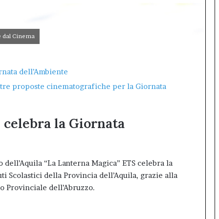
sala
gremita
per
e dal Cinema
il
debutto
di
rnata dell’Ambiente
Inno99
e tre proposte cinematografiche per la Giornata
 celebra la Giornata
o dell’Aquila “La Lanterna Magica” ETS celebra la
i Scolastici della Provincia dell’Aquila, grazie alla
co Provinciale dell’Abruzzo.