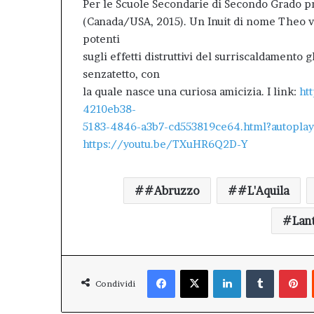
Per le Scuole Secondarie di Secondo Grado p
(Canada/USA, 2015). Un Inuit di nome Theo vi
potenti
sugli effetti distruttivi del surriscaldamento 
senzatetto, con
la quale nasce una curiosa amicizia. I link:
ht
4210eb38-
5183-4846-a3b7-cd553819ce64.html?autopla
https://youtu.be/TXuHR6Q2D-Y
#Abruzzo
#L'Aquila
Lan
Facebook
X
LinkedIn
Tumblr
P
Condividi