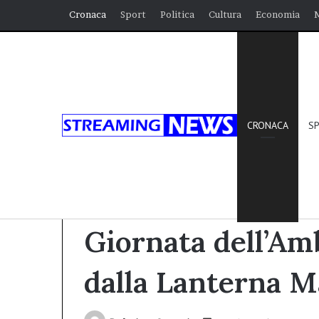
Cronaca
Sport
Politica
Cultura
Economia
CRONACA
S
Home
/
Cronaca
/
Giornata dell’Ambiente: Celebr
Cronaca
Giornata dell’Am
dalla Lanterna M