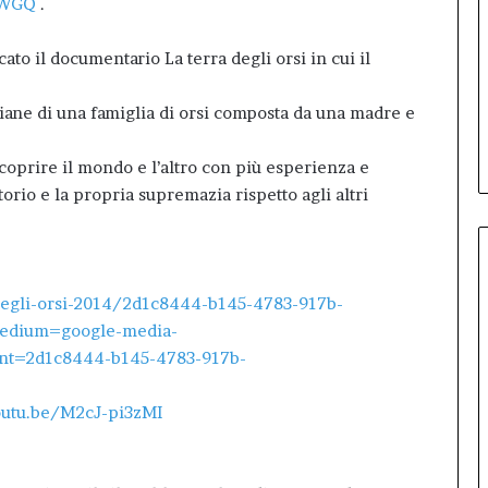
pWGQ
.
to il documentario La terra degli orsi in cui il
ane di una famiglia di orsi composta da una madre e
coprire il mondo e l’altro con più esperienza e
orio e la propria supremazia rispetto agli altri
a-degli-orsi-2014/2d1c8444-b145-4783-917b-
edium=google-media-
nt=2d1c8444-b145-4783-917b-
outu.be/M2cJ-pi3zMI