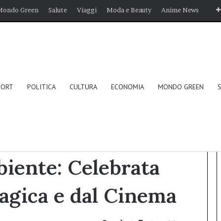
Mondo Green
Salute
Viaggi
Moda e Beauty
Anime News
PORT
POLITICA
CULTURA
ECONOMIA
MONDO GREEN
ata dalla Lanterna Magica e dal Cinema
biente: Celebrata
agica e dal Cinema