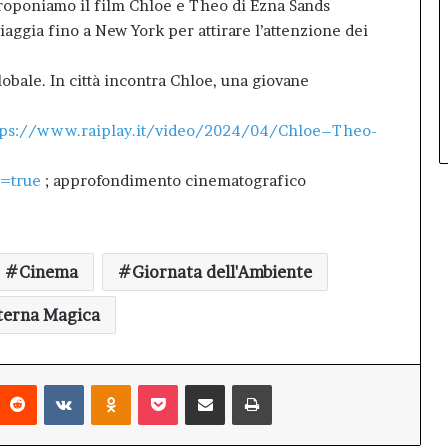
roponiamo il film Chloe e Theo di Ezna Sands
aggia fino a New York per attirare l’attenzione dei
globale. In città incontra Chloe, una giovane
tps://www.raiplay.it/video/2024/04/Chloe–Theo-
y=true
; approfondimento cinematografico
Cinema
Giornata dell'Ambiente
terna Magica
interest
Reddit
VKontakte
Odnoklassniki
Pocket
Condividi via mail
Stampa