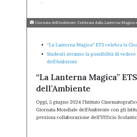
il
valore
dell’Afm
Giornata dell'Ambiente: Celebrata dalla Lanterna Magica 
come
patrimonio
pubblico
“La Lanterna Magica” ETS celebra la Gio
della
città.”.
Studenti avranno la possibilità di veder
dell’Ambiente
“La Lanterna Magica” ETS
dell’Ambiente
Oggi, 5 giugno 2024 l’Istituto Cinematografic
Giornata Mondiale dell’Ambiente con gli Istitut
preziosa collaborazione dell’Ufficio Scolasti