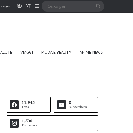
Accedi
Un articolo a caso
Barra laterale
Cerca
Segui
per
SALUTE
VIAGGI
MODA E BEAUTY
ANIME NEWS
Follow Us
11.945
0
Fans
Subscribers
1.500
Followers