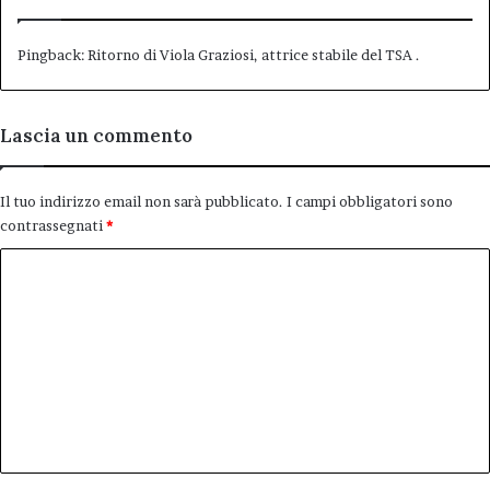
Pingback:
Ritorno di Viola Graziosi, attrice stabile del TSA .
Lascia un commento
Il tuo indirizzo email non sarà pubblicato.
I campi obbligatori sono
contrassegnati
*
C
o
m
m
e
n
t