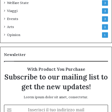
Welfare State
3
Viaggi
3
Events
3
Arts
2
Opinion
1
Newsletter
With Product You Purchase
Subscribe to our mailing list to
get the new updates!
Lorem ipsum dolor sit amet, consectetur.
Inserisci