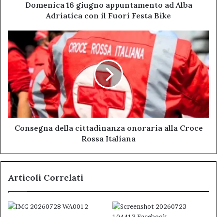
Fuori
Domenica 16 giugno appuntamento ad Alba
Festa
Adriatica con il Fuori Festa Bike
Bike
Consegna
della
cittadinanza
onoraria
alla
Croce
Rossa
Italiana
Consegna della cittadinanza onoraria alla Croce
Rossa Italiana
Articoli Correlati