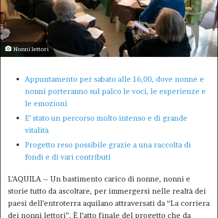
Nonni lettori
Appuntamento per sabato alle 16,00, dove nonne e
nonni porteranno sul palco le voci, le esperienze e
le emozioni
E’ stato un percorso molto intenso e di grande
vitalità
Progetto reso possibile grazie a una raccolta di
fondi e di vari contributi
L’AQUILA – Un bastimento carico di nonne, nonni e
storie tutto da ascoltare, per immergersi nelle realtà dei
paesi dell’entroterra aquilano attraversati da “La corriera
dei nonni lettori”. È l’atto finale del progetto che da