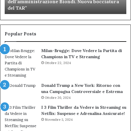
dell’amministrazione Biondi. Nuova bocciatura
figuraccia
mu
del TAR”
dell’amministrazione
e
Biondi.
pa
Nuova
ai
bocciatura
Ca
del
de
Popular Posts
TAR”
Milan-Brugge: Dove Vedere la Partita di
Champions in TV e Streaming
Ottobre 22, 2024
Donald Trump a New York: Ritorno con
una Campagna Controversiale e Estrema
Ottobre 30, 2024
I 3 Film Thriller da Vedere in Streaming su
Netflix: Suspense e Adrenalina Assicurate!
Novembre 5, 2024