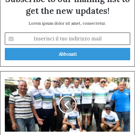
get the new updates!
Lorem ipsum dolor sit amet, consectetur.
Inserisci
il
tuo
indirizzo
mail
Domenica
16
giugno
appuntamento
ad
Alba
Adriatica
con
il