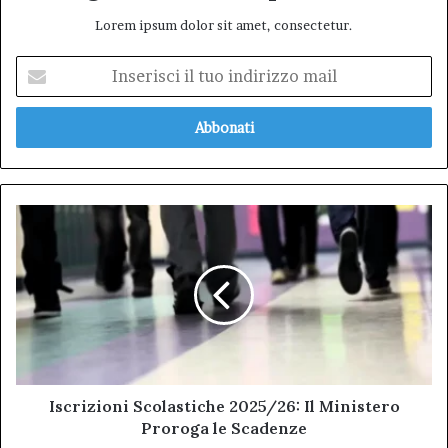
Lorem ipsum dolor sit amet, consectetur.
Inserisci
il
tuo
indirizzo
mail
Iscrizioni
Scolastiche
2025/26:
Il
Ministero
Proroga
le
Scadenze
Iscrizioni Scolastiche 2025/26: Il Ministero
Proroga le Scadenze