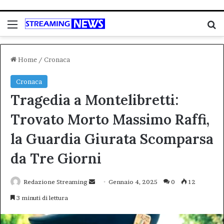
Menu
C
Home
/
Cronaca
Cronaca
Tragedia a Montelibretti:
Trovato Morto Massimo Raffi,
la Guardia Giurata Scomparsa
da Tre Giorni
Invia
Redazione Streaming
Gennaio 4, 2025
0
12
un'email
3 minuti di lettura