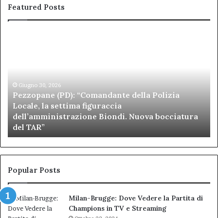
Featured Posts
Pezzopane
Ar
(PD):
all
“Comandante
Sc
della
di
Polizia
Sa
Locale,
Giugno 30, 2026
Be
Pezzopane (PD): “Comandante della Polizia
la
se
Locale, la settima figuraccia
settima
di
dell’amministrazione Biondi. Nuova bocciatura
figuraccia
mu
del TAR”
dell’amministrazione
e
Biondi.
pa
Nuova
ai
bocciatura
Ca
del
de
Popular Posts
TAR”
Milan-Brugge: Dove Vedere la Partita di
Champions in TV e Streaming