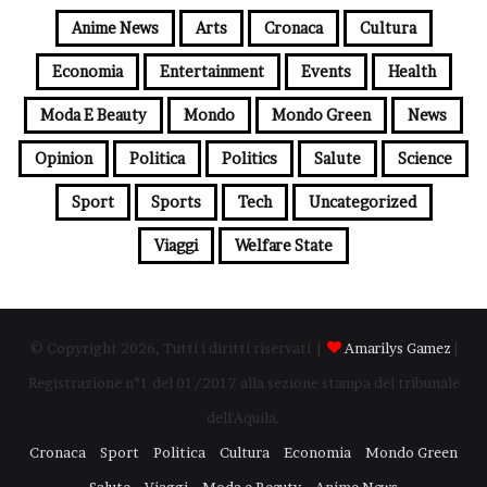
Anime News
Arts
Cronaca
Cultura
Economia
Entertainment
Events
Health
Moda E Beauty
Mondo
Mondo Green
News
Opinion
Politica
Politics
Salute
Science
Sport
Sports
Tech
Uncategorized
Viaggi
Welfare State
© Copyright 2026, Tutti i diritti riservati |
Amarilys Gamez
|
Registrazione n°1 del 01/2017 alla sezione stampa del tribunale
dell'Aquila.
Cronaca
Sport
Politica
Cultura
Economia
Mondo Green