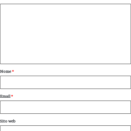
C
o
m
m
e
n
t
o
Nome
*
*
Email
*
Sito web