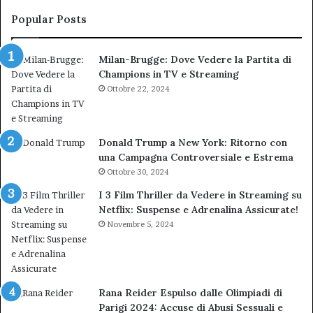
bocciatura
Ca
del
de
Popular Posts
TAR”
Milan-Brugge: Dove Vedere la Partita di
Champions in TV e Streaming
Ottobre 22, 2024
Donald Trump a New York: Ritorno con
una Campagna Controversiale e Estrema
Ottobre 30, 2024
I 3 Film Thriller da Vedere in Streaming su
Netflix: Suspense e Adrenalina Assicurate!
Novembre 5, 2024
Rana Reider Espulso dalle Olimpiadi di
Parigi 2024: Accuse di Abusi Sessuali e