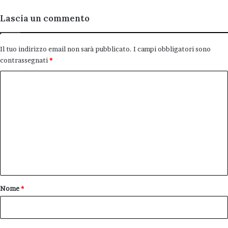
Lascia un commento
Il tuo indirizzo email non sarà pubblicato.
I campi obbligatori sono
contrassegnati
*
C
o
m
m
e
n
t
o
Nome
*
*