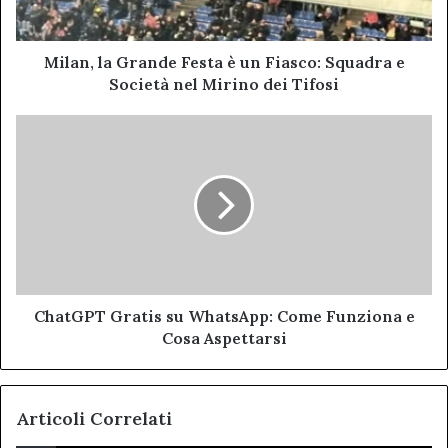
Squadra
e
Società
Milan, la Grande Festa è un Fiasco: Squadra e
nel
Società nel Mirino dei Tifosi
Mirino
dei
ChatGPT
Tifosi
Gratis
su
WhatsApp:
Come
Funziona
e
Cosa
Aspettarsi
ChatGPT Gratis su WhatsApp: Come Funziona e
Cosa Aspettarsi
Articoli Correlati