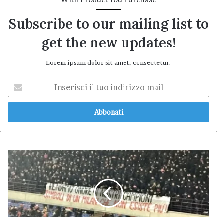
Subscribe to our mailing list to
get the new updates!
Lorem ipsum dolor sit amet, consectetur.
Inserisci
il
tuo
indirizzo
mail
Milan,
la
Grande
Festa
è
un
Fiasco: