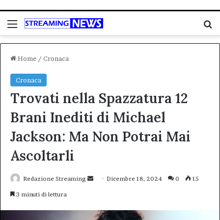
Menu
C
Home
/
Cronaca
Cronaca
Trovati nella Spazzatura 12
Brani Inediti di Michael
Jackson: Ma Non Potrai Mai
Ascoltarli
Invia
Redazione Streaming
Dicembre 18, 2024
0
15
un'email
3 minuti di lettura