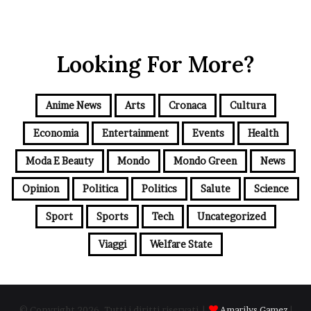
Looking For More?
Anime News
Arts
Cronaca
Cultura
Economia
Entertainment
Events
Health
Moda E Beauty
Mondo
Mondo Green
News
Opinion
Politica
Politics
Salute
Science
Sport
Sports
Tech
Uncategorized
Viaggi
Welfare State
© Copyright 2026, Tutti i diritti riservati |
Amarilys Gamez
|