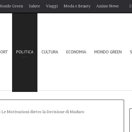
Mondo Green
Salute
Viaggi
Moda e Beauty
Anime News
PORT
POLITICA
CULTURA
ECONOMIA
MONDO GREEN
a: Le Motivazioni dietro la Decisione di Maduro