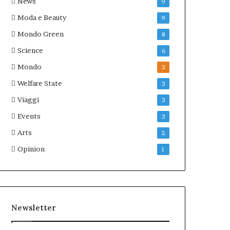
News
9
Moda e Beauty
9
Mondo Green
8
Science
6
Mondo
3
Welfare State
3
Viaggi
3
Events
3
Arts
2
Opinion
1
Newsletter