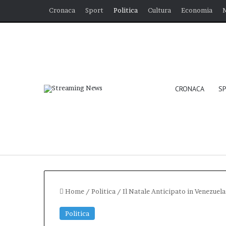
Cronaca
Sport
Politica
Cultura
Economia
CRONACA
S
Home
/
Politica
/
Il Natale Anticipato in Venezuel
Politica