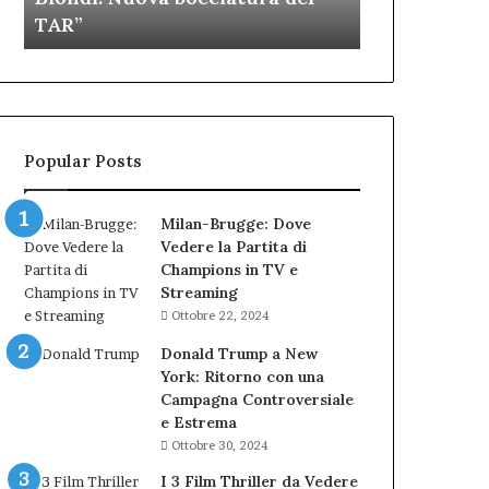
figuraccia
musica
TAR”
dell’Immagi
dell’amministrazione
e
Biondi.
partecipazione
Nuova
ai
bocciatura
Cantieri
del
dell’Immaginario
TAR”
Popular Posts
Milan-Brugge: Dove
Vedere la Partita di
Champions in TV e
Streaming
Ottobre 22, 2024
Donald Trump a New
York: Ritorno con una
Campagna Controversiale
e Estrema
Ottobre 30, 2024
I 3 Film Thriller da Vedere