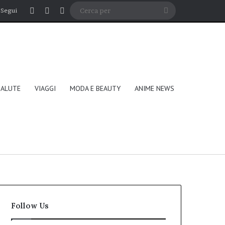
Accedi
Un articolo a caso
Barra laterale
Cerca
Segui
per
SALUTE
VIAGGI
MODA E BEAUTY
ANIME NEWS
Follow Us