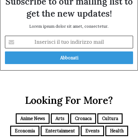
Subscribe to our mailing list to
get the new updates!
Lorem ipsum dolor sit amet, consectetur.
Inserisci
il
tuo
indirizzo
mail
Looking For More?
Anime News
Arts
Cronaca
Cultura
Economia
Entertainment
Events
Health