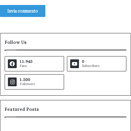
Follow Us
11.945
0
Fans
Subscribers
1.500
Followers
Featured Posts
Pezzopane
Ar