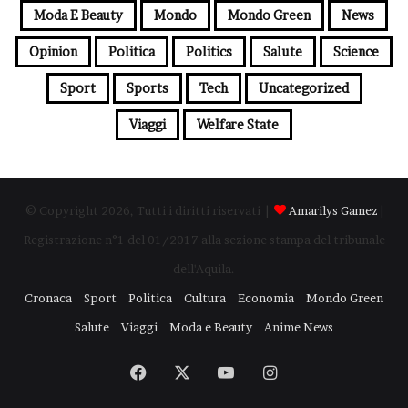
Moda E Beauty
Mondo
Mondo Green
News
Opinion
Politica
Politics
Salute
Science
Sport
Sports
Tech
Uncategorized
Viaggi
Welfare State
© Copyright 2026, Tutti i diritti riservati |
Amarilys Gamez
|
Registrazione n°1 del 01/2017 alla sezione stampa del tribunale
dell'Aquila.
Cronaca
Sport
Politica
Cultura
Economia
Mondo Green
Salute
Viaggi
Moda e Beauty
Anime News
Facebook
X
You
Instagram