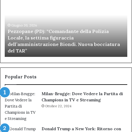
(PD):
all
“Comandante
Sc
della
di
Polizia
Sa
Locale,
Giugno 30, 2026
Be
Pezzopane (PD): “Comandante della Polizia
la
se
Locale, la settima figuraccia
settima
di
dell’amministrazione Biondi. Nuova bocciatura
figuraccia
mu
del TAR”
dell’amministrazione
e
Biondi.
pa
Nuova
ai
bocciatura
Ca
del
de
Popular Posts
TAR”
Milan-Brugge: Dove Vedere la Partita di
Champions in TV e Streaming
Ottobre 22, 2024
Donald Trump a New York: Ritorno con