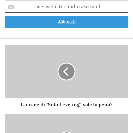
Inserisci
il
tuo
indirizzo
mail
L'anime
di
"Solo
Leveling"
vale
la
pena?
L'anime di "Solo Leveling" vale la pena?
Tajani
accoglie
Paolo