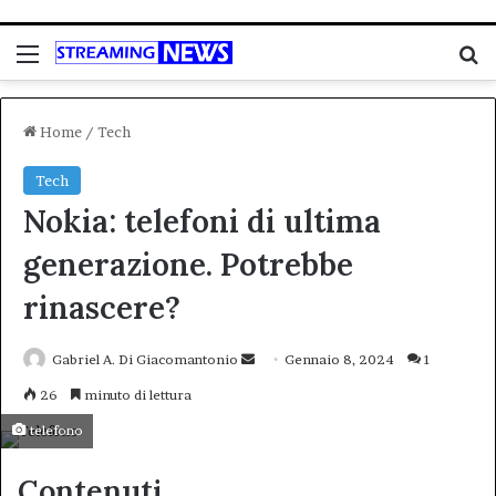
Menu
C
Home
/
Tech
Tech
Nokia: telefoni di ultima
generazione. Potrebbe
rinascere?
Invia
Gabriel A. Di Giacomantonio
Gennaio 8, 2024
1
un'email
26
minuto di lettura
telefono
Contenuti