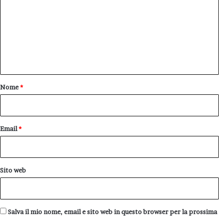
m
m
e
n
t
o
Nome
*
*
Email
*
Sito web
Salva il mio nome, email e sito web in questo browser per la prossima