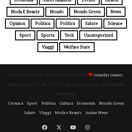
Moda E Beauty
Mondo
Mondo Green
News
Opinion
Politica
Politics
Salute
Science
Sport
Sports
Tech
Uncategorized
Viaggi
Welfare State
© Copyright 2026, Tutti i diritti riservati |
Amarilys Gamez
|
Registrazione n°1 del 01/2017 alla sezione stampa del tribunale
dell'Aquila.
Cronaca
Sport
Politica
Cultura
Economia
Mondo Green
Salute
Viaggi
Moda e Beauty
Anime News
Facebook
X
You
Instagram