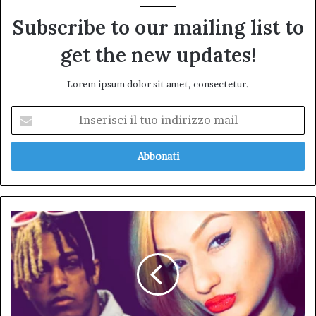
Subscribe to our mailing list to
get the new updates!
Lorem ipsum dolor sit amet, consectetur.
Inserisci
il
tuo
indirizzo
mail
La
Tragica
Storia
di
Jocelyn
Flores:
Un