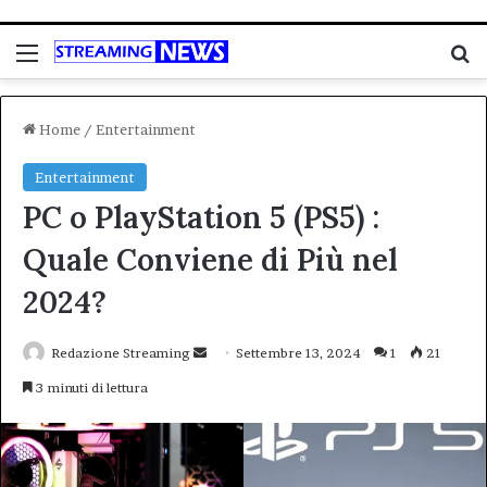
Menu
C
Home
/
Entertainment
Entertainment
PC o PlayStation 5 (PS5) :
Quale Conviene di Più nel
2024?
Invia
Redazione Streaming
Settembre 13, 2024
1
21
un'email
3 minuti di lettura