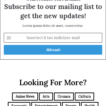
Subscribe to our mailing list to
get the new updates!
Lorem ipsum dolor sit amet, consectetur.
Inserisci
il
tuo
indirizzo
mail
Looking For More?
Anime News
Arts
Cronaca
Cultura
Economia
Entertainment
Events
Health