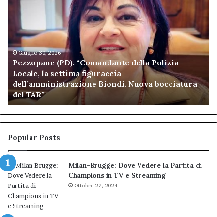
Pezzopane
Ar
(PD):
all
“Comandante
Sc
della
di
Polizia
Sa
Locale,
Giugno 30, 2026
Be
Pezzopane (PD): “Comandante della Polizia
la
se
Locale, la settima figuraccia
settima
di
dell’amministrazione Biondi. Nuova bocciatura
figuraccia
mu
del TAR”
dell’amministrazione
e
Biondi.
pa
Nuova
ai
bocciatura
Ca
del
de
Popular Posts
TAR”
Milan-Brugge: Dove Vedere la Partita di
Champions in TV e Streaming
Ottobre 22, 2024