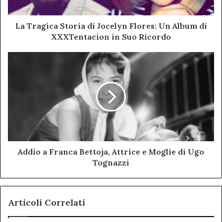
Album
di
XXXTentacion
La Tragica Storia di Jocelyn Flores: Un Album di
in
XXXTentacion in Suo Ricordo
Suo
Ricordo
Addio
a
Franca
Bettoja,
Attrice
e
Moglie
di
Ugo
Tognazzi
Addio a Franca Bettoja, Attrice e Moglie di Ugo
Tognazzi
Articoli Correlati