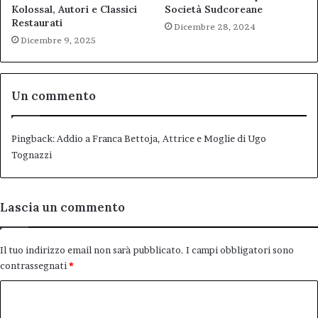
Kolossal, Autori e Classici
Società Sudcoreane
Restaurati
Dicembre 28, 2024
Dicembre 9, 2025
Un commento
Pingback:
Addio a Franca Bettoja, Attrice e Moglie di Ugo
Tognazzi
Lascia un commento
Il tuo indirizzo email non sarà pubblicato.
I campi obbligatori sono
contrassegnati
*
C
o