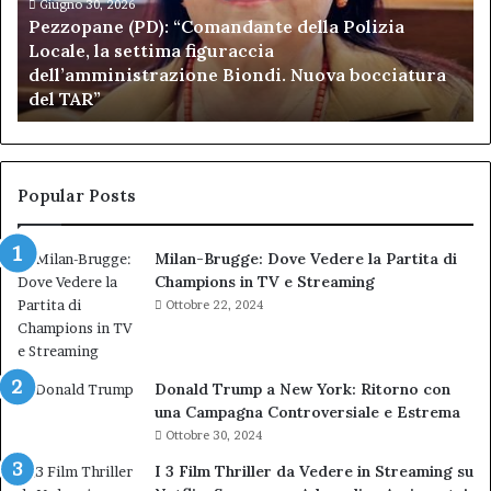
Locale,
Giugno 30, 2026
Be
Pezzopane (PD): “Comandante della Polizia
la
se
Locale, la settima figuraccia
settima
di
dell’amministrazione Biondi. Nuova bocciatura
figuraccia
mu
del TAR”
dell’amministrazione
e
Biondi.
pa
Nuova
ai
bocciatura
Ca
del
de
Popular Posts
TAR”
Milan-Brugge: Dove Vedere la Partita di
Champions in TV e Streaming
Ottobre 22, 2024
Donald Trump a New York: Ritorno con
una Campagna Controversiale e Estrema
Ottobre 30, 2024
I 3 Film Thriller da Vedere in Streaming su