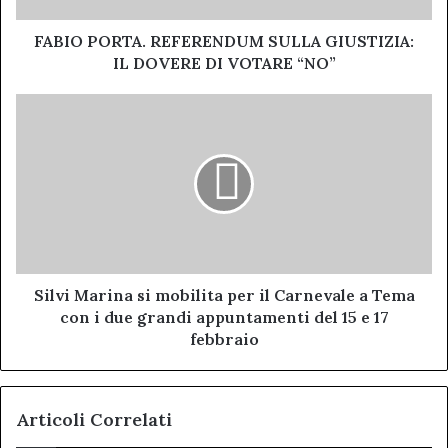
VOTARE
“NO”
FABIO PORTA. REFERENDUM SULLA GIUSTIZIA:
IL DOVERE DI VOTARE “NO”
Silvi
Marina
si
mobilita
per
il
Carnevale
a
Tema
con
Silvi Marina si mobilita per il Carnevale a Tema
i
con i due grandi appuntamenti del 15 e 17
due
febbraio
grandi
appuntamenti
del
Articoli Correlati
15
e