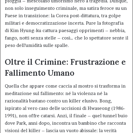
pioggia – mescolano umorismo nero a tragedia. Dunque,
non solo inseguimento criminale, ma satira feroce su un
Paese in transizione: la Corea post-dittatura, tra golpe
militari e democratizzazione incerta. Pure la fotografia
di Kim Hyung-ku cattura paesaggi opprimenti – nebbia,
fango, notti senza stelle – così… che lo spettatore sente il
peso dell’umidità sulle spalle.
Oltre il Crimine: Frustrazione e
Fallimento Umano
Quella che appare come caccia al mostro si trasforma in
meditazione sul fallimento: né la violenza né la
razionalità bastano contro un killer elusivo. Bong,
ispirato al vero caso delle uccisioni di Hwaseong (1986-
1991), non offre catarsi. Anzi, il finale – quel tunnel buio
dove Park, anni dopo, incontra un bambino che racconta
visioni del killer – lascia un vuoto abissale: la verità