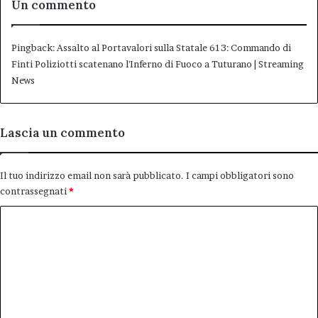
Un commento
Pingback:
Assalto al Portavalori sulla Statale 613: Commando di
Finti Poliziotti scatenano l'Inferno di Fuoco a Tuturano | Streaming
News
Lascia un commento
Il tuo indirizzo email non sarà pubblicato.
I campi obbligatori sono
contrassegnati
*
C
o
m
m
e