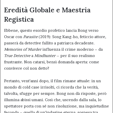
Eredità Globale e Maestria
Registica
Ebbene, questo esordio profetico lancia Bong verso
Oscar con
Parasite
(2019): Song Kang-ho, feticcio attore,
passerà da detective fallito a patriarca decadente.
Memories of Murder
influenza il crime moderno – da
True Detective
a
Mindhunter
– per il suo realismo
frustrante. Non catarsi, bensì domanda aperta: come
convivere col non detto?
Pertanto, vent’anni dopo, il film rimane attuale: in un
mondo di cold case irrisolti, ci ricorda che la verità,
talvolta, sfugge per sempre. Bong non dà risposte, però
illumina abissi umani. Così che, uscendo dalla sala, lo
spettatore porta con sé non risoluzione, ma inquietudine
feconda – quella di un’indagine eterna, sospesa tra