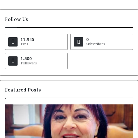
Follow Us
11.945
0
Fans
Subscribers
1.500
Followers
Featured Posts
Pezzopane
Ar
(PD):
all
“Comandante
Sc
della
di
Polizia
Sa