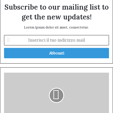
Subscribe to our mailing list to
get the new updates!
Lorem ipsum dolor sit amet, consectetur.
Inserisci
il
tuo
indirizzo
mail
FABIO
PORTA.
REFERENDUM
SULLA
GIUSTIZIA:
IL
DOVERE
DI