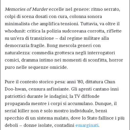
Memories of Murder
eccelle nel genere: ritmo serrato,
colpi di scena dosati con cura, colonna sonora
minimalista che amplifica tensioni. Tuttavia, va oltre il
whodunit: critica la polizia sudcoreana corrotta, riflette
su un’era di transizione – dal regime militare alla
democrazia fragile. Bong mescola generi con
naturalezza: commedia grottesca negli interrogatori
comici, dramma intimo nei momenti di sconfitta, horror
puro nelle sequenze omicide.
Pure il contesto storico pesa: anni ’80, dittatura Chun
Doo-hwan, censura asfissiante. Gli agenti cantano inni
patriottici durante le indagini; la TV diffonde
propaganda mentre i corpi si accumulano. Dunque, il
serial killer non è solo mostro individuale, bensì
specchio di un sistema malato, dove lo Stato fallisce i più
deboli – donne isolate, contadini
emarginati
.