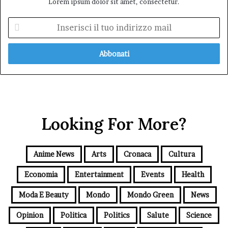
Lorem ipsum dolor sit amet, consectetur.
Inserisci
il
tuo
indirizzo
mail
Looking For More?
Anime News
Arts
Cronaca
Cultura
Economia
Entertainment
Events
Health
Moda E Beauty
Mondo
Mondo Green
News
Opinion
Politica
Politics
Salute
Science