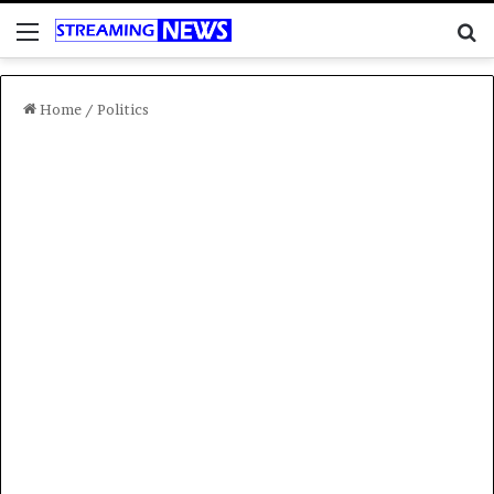
Menu
C
Home
/
Politics