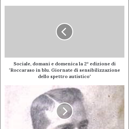
Sociale,
domani
e
domenica
la
2°
edizione
di
"Roccaraso
in
Sociale, domani e domenica la 2° edizione di
blu.
"Roccaraso in blu. Giornate di sensibilizzazione
Giornate
dello spettro autistico"
di
sensibilizzazione
Francesco
dello
Federico
spettro
Falco:
autistico"
Un'eroe
abruzzese
dimenticato.