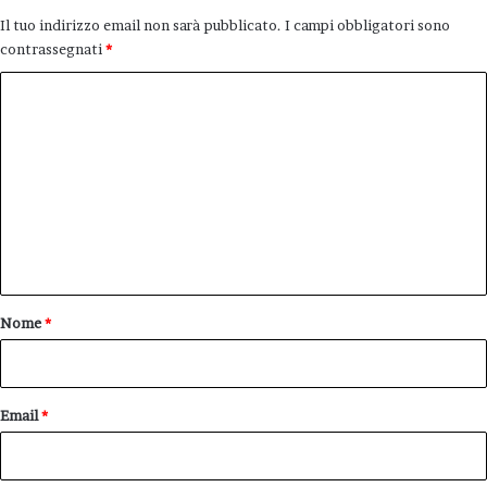
Il tuo indirizzo email non sarà pubblicato.
I campi obbligatori sono
contrassegnati
*
C
o
m
m
e
n
t
o
Nome
*
*
Email
*