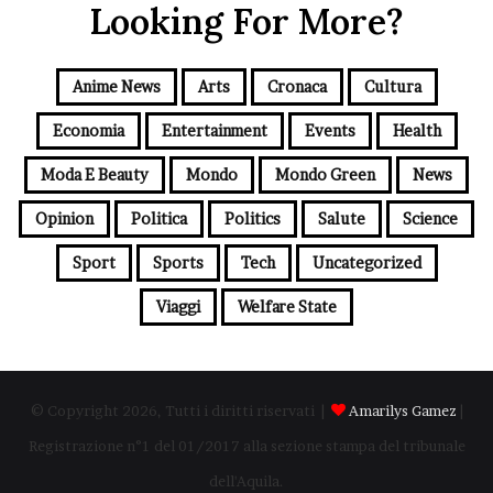
Looking For More?
Anime News
Arts
Cronaca
Cultura
Economia
Entertainment
Events
Health
Moda E Beauty
Mondo
Mondo Green
News
Opinion
Politica
Politics
Salute
Science
Sport
Sports
Tech
Uncategorized
Viaggi
Welfare State
© Copyright 2026, Tutti i diritti riservati |
Amarilys Gamez
|
Registrazione n°1 del 01/2017 alla sezione stampa del tribunale
dell'Aquila.