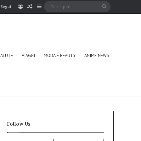
Accedi
Un articolo a caso
Barra laterale
Cerca
Segui
per
SALUTE
VIAGGI
MODA E BEAUTY
ANIME NEWS
Follow Us