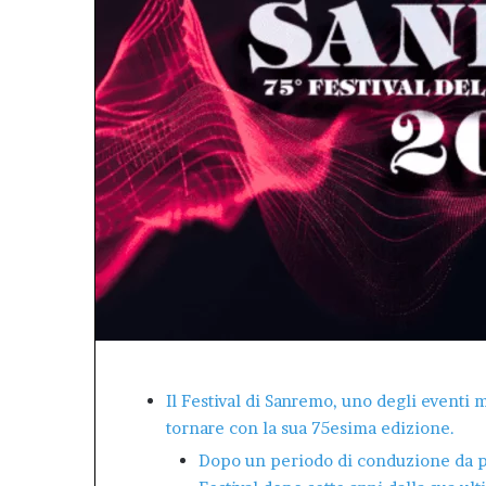
concreto
città.”.
atti
un
e
bilancio
ell’impegno
positivo,
concreto
responsabile,
che
conferma
il
valore
dell’Afm
come
patrimonio
pubblico
della
città.”.
Il Festival di Sanremo, uno degli eventi mu
tornare con la sua 75esima edizione.
Dopo un periodo di conduzione da pa