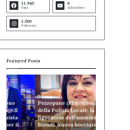
11.945
0
Fans
Subscribers
1.500
Followers
Featured Posts
Pezzopane
Arisa
(PD):
alla
“Comandante
Scalinata
della
di
4 settimane fa
Polizia
San
Pezzopane (PD): “Comandante
17 minuti fa
Locale,
Bernardino,
della Polizia Locale, la settima
Arisa alla S
la
serata
figuraccia dell’amministrazione
Bernardino,
settima
di
Biondi. Nuova bocciatura del
partecipazio
figuraccia
musica