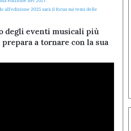
tima edizione nel 2017.
o all’edizione 2025 sarà il focus sui temi delle
o degli eventi musicali più
 si prepara a tornare con la sua