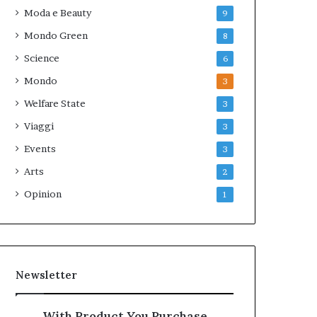
Moda e Beauty
9
Mondo Green
8
Science
6
Mondo
3
Welfare State
3
Viaggi
3
Events
3
Arts
2
Opinion
1
Newsletter
With Product You Purchase