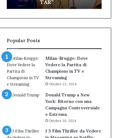
TAR”
dell’Immagi
dell’amministrazione
e
Biondi.
partecipazione
Nuova
ai
bocciatura
Cantieri
del
dell’Immaginario
TAR”
Popular Posts
Milan-Brugge: Dove
Vedere la Partita di
Champions in TV e
Streaming
Ottobre 22, 2024
Donald Trump a New
York: Ritorno con una
Campagna Controversiale
e Estrema
Ottobre 30, 2024
I 3 Film Thriller da Vedere
in Streaming su Netflix: