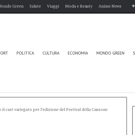
Mondo Green
Salute
Viaggi
Moda e Beauty
Anime News
PORT
POLITICA
CULTURA
ECONOMIA
MONDO GREEN
il cast variegato per l’edizione del Festival della Canzone