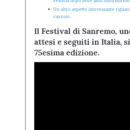
Festival dopo sette anni dalla sua ul
Un altro aspetto interessante riguard
canzoni.
Il Festival di Sanremo, un
attesi e seguiti in Italia,
75esima edizione.