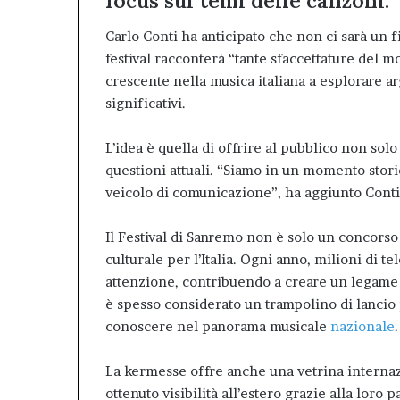
focus sui temi delle canzoni.
Carlo Conti ha anticipato che non ci sarà un fil
festival racconterà “tante sfaccettature del mo
crescente nella musica italiana a esplorare ar
significativi.
L’idea è quella di offrire al pubblico non sol
questioni attuali. “Siamo in un momento stori
veicolo di comunicazione”, ha aggiunto Conti
Il Festival di Sanremo non è solo un concors
culturale per l’Italia. Ogni anno, milioni di t
attenzione, contribuendo a creare un legame pr
è spesso considerato un trampolino di lancio 
conoscere nel panorama musicale
nazionale
.
La kermesse offre anche una vetrina internazi
ottenuto visibilità all’estero grazie alla loro 