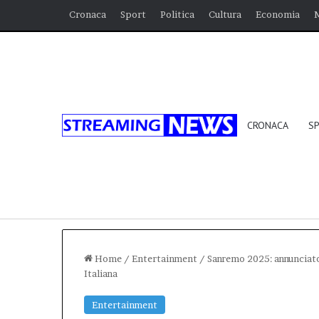
Cronaca
Sport
Politica
Cultura
Economia
CRONACA
S
Home
/
Entertainment
/
Sanremo 2025: annunciato 
Italiana
Entertainment