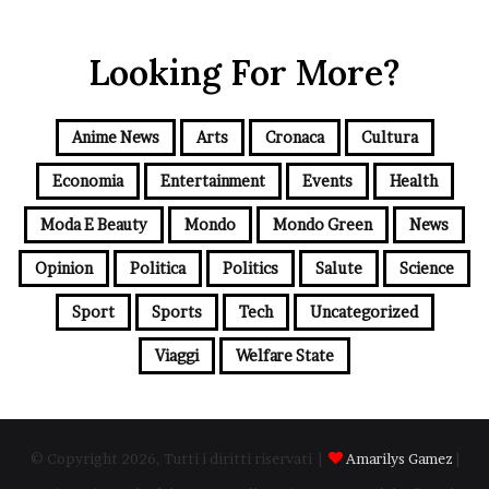
Looking For More?
Anime News
Arts
Cronaca
Cultura
Economia
Entertainment
Events
Health
Moda E Beauty
Mondo
Mondo Green
News
Opinion
Politica
Politics
Salute
Science
Sport
Sports
Tech
Uncategorized
Viaggi
Welfare State
© Copyright 2026, Tutti i diritti riservati |
Amarilys Gamez
|