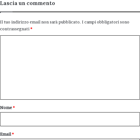
Lascia un commento
Il tuo indirizzo email non sarà pubblicato.
I campi obbligatori sono
contrassegnati
*
C
o
m
m
e
n
t
o
Nome
*
*
Email
*