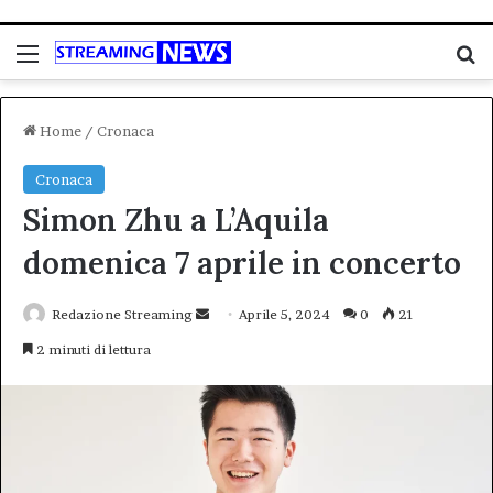
Menu
C
Home
/
Cronaca
Cronaca
Simon Zhu a L’Aquila
domenica 7 aprile in concerto
Invia
Redazione Streaming
Aprile 5, 2024
0
21
un'email
2 minuti di lettura