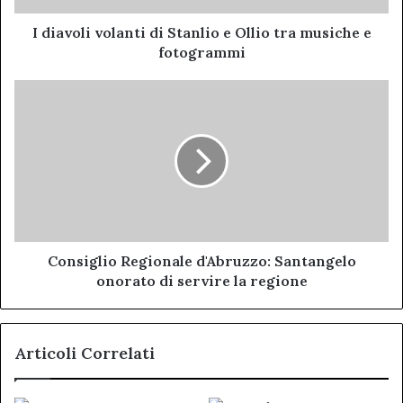
musiche
e
I diavoli volanti di Stanlio e Ollio tra musiche e
fotogrammi
fotogrammi
Consiglio
Regionale
d'Abruzzo:
Santangelo
onorato
di
servire
la
regione
Consiglio Regionale d'Abruzzo: Santangelo
onorato di servire la regione
Articoli Correlati