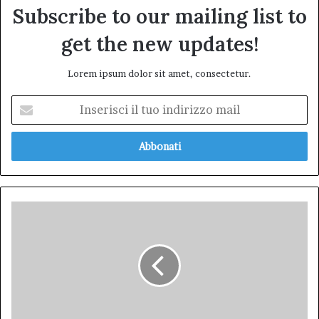
Subscribe to our mailing list to
get the new updates!
Lorem ipsum dolor sit amet, consectetur.
Inserisci
il
tuo
indirizzo
mail
I
diavoli
volanti
di
Stanlio
e
Ollio
tra