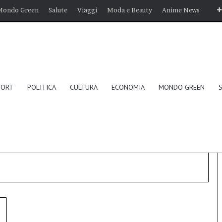
Mondo Green
Salute
Viaggi
Moda e Beauty
Anime News
PORT
POLITICA
CULTURA
ECONOMIA
MONDO GREEN