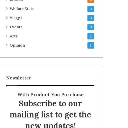
Welfare State
3
Viaggi
3
Events
3
Arts
2
Opinion
1
Newsletter
With Product You Purchase
Subscribe to our
mailing list to get the
new updates!