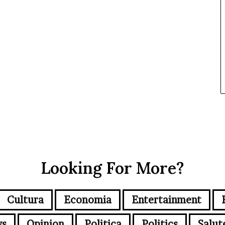
Looking For More?
Cultura
Economia
Entertainment
s
Opinion
Politica
Politics
Salut