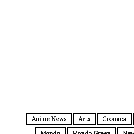
Anime News
Arts
Cronaca
Mondo
Mondo Green
New