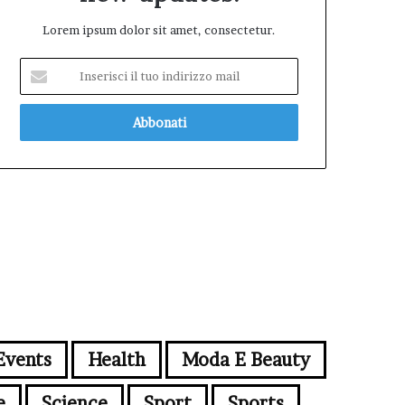
Lorem ipsum dolor sit amet, consectetur.
Inserisci
il
tuo
indirizzo
mail
Events
Health
Moda E Beauty
e
Science
Sport
Sports