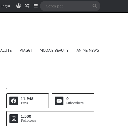
Accedi
Un articolo a caso
Barra laterale
Cerca
Segui
per
SALUTE
VIAGGI
MODA E BEAUTY
ANIME NEWS
Follow Us
11.945
0
Fans
Subscribers
1.500
Followers