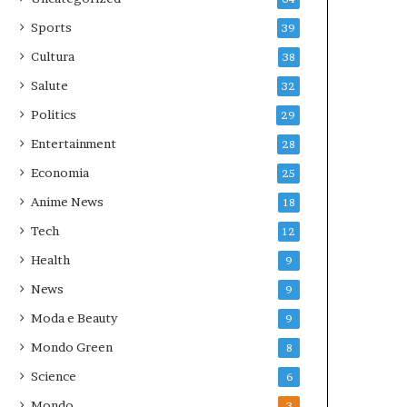
Sports
39
Cultura
38
Salute
32
Politics
29
Entertainment
28
Economia
25
Anime News
18
Tech
12
Health
9
News
9
Moda e Beauty
9
Mondo Green
8
Science
6
Mondo
3