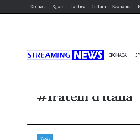
Cronaca
Sport
Politica
Cultura
Economia
CRONACA
S
Home
/
#fratelli d’italia
#fratelli d’italia
Tech