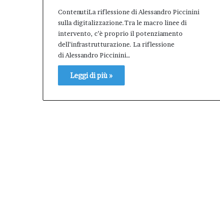
il
ContenutiLa riflessione di Alessandro Piccinini
valore
sulla digitalizzazione.Tra le macro linee di
dell’Afm
intervento, c’è proprio il potenziamento
come
dell’infrastrutturazione. La riflessione
patrimonio
di Alessandro Piccinini…
pubblico
della
Leggi di più »
città.”.