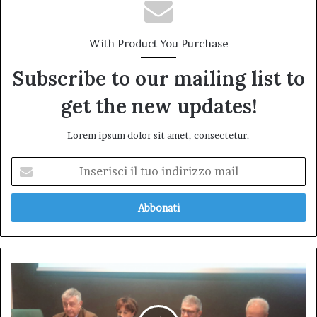
With Product You Purchase
Subscribe to our mailing list to
get the new updates!
Lorem ipsum dolor sit amet, consectetur.
Inserisci
il
tuo
indirizzo
mail
Violenza
di
genere:
Luciano