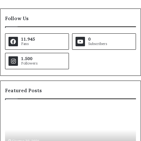
Follow Us
11.945
0
Fans
Subscribers
1.500
Followers
Featured Posts
Pezzopane
Ar
(PD):
all
“Comandante
Sc
della
di
Polizia
Sa
Giugno 30, 2026