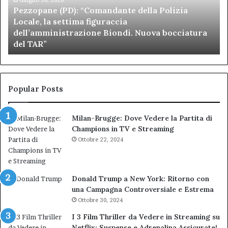
Locale,
Be
Pezzopane (PD): “Comandante della Polizia
la
se
Locale, la settima figuraccia
settima
di
dell’amministrazione Biondi. Nuova bocciatura
figuraccia
mu
del TAR”
dell’amministrazione
e
Biondi.
pa
Nuova
ai
bocciatura
Ca
del
de
Popular Posts
TAR”
Milan-Brugge: Dove Vedere la Partita di
Champions in TV e Streaming
Ottobre 22, 2024
Donald Trump a New York: Ritorno con
una Campagna Controversiale e Estrema
Ottobre 30, 2024
I 3 Film Thriller da Vedere in Streaming su
Netflix: Suspense e Adrenalina Assicurate!