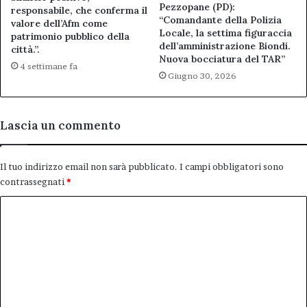
Pezzopane (PD):
responsabile, che conferma il
“Comandante della Polizia
valore dell’Afm come
Locale, la settima figuraccia
patrimonio pubblico della
dell’amministrazione Biondi.
città.”.
Nuova bocciatura del TAR”
4 settimane fa
Giugno 30, 2026
Lascia un commento
Il tuo indirizzo email non sarà pubblicato.
I campi obbligatori sono
contrassegnati
*
C
o
m
m
e