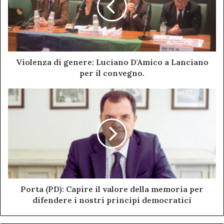
D'Amico
a
Lanciano
per
il
convegno.
Violenza di genere: Luciano D'Amico a Lanciano
per il convegno.
Porta
(PD):
Capire
il
valore
della
memoria
per
difendere
i
Porta (PD): Capire il valore della memoria per
nostri
difendere i nostri principi democratici
principi
democratici