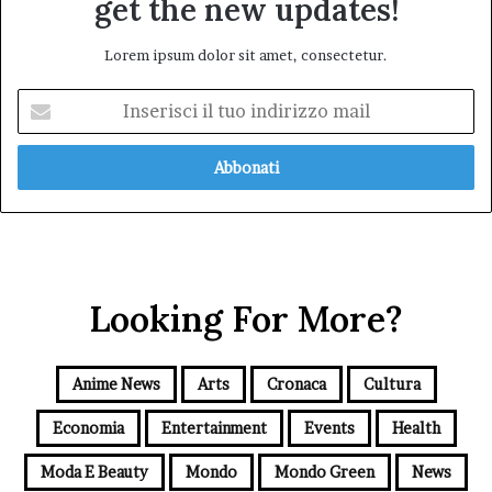
get the new updates!
Lorem ipsum dolor sit amet, consectetur.
Inserisci
il
tuo
indirizzo
mail
Looking For More?
Anime News
Arts
Cronaca
Cultura
Economia
Entertainment
Events
Health
Moda E Beauty
Mondo
Mondo Green
News