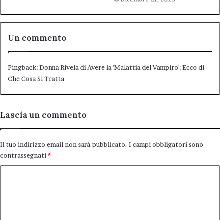
Un commento
Pingback:
Donna Rivela di Avere la 'Malattia del Vampiro': Ecco di
Che Cosa Si Tratta
Lascia un commento
Il tuo indirizzo email non sarà pubblicato.
I campi obbligatori sono
contrassegnati
*
C
o
m
m