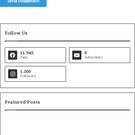
Follow Us
11.945
0
Fans
Subscribers
1.500
Followers
Featured Posts
Pezzopane
Ar
(PD):
all
“Comandante
Sc