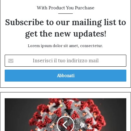
With Product You Purchase
Subscribe to our mailing list to
get the new updates!
Lorem ipsum dolor sit amet, consectetur.
Inserisci
il
tuo
indirizzo
mail
Covid-
19
Sintomi
nel
2024: