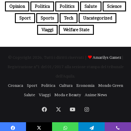
Opinion
Politica
Politics
Salute
Science
Sport
Sports
Tech
Uncategorized
Viaggi
Welfare State
© Copyright 2026, Tutti i diritti riservati |
Amarilys Gamez
|
Registrazione n°1 del 01/2017 alla sezione stampa del tribunale
dell'Aquila.
Cronaca
Sport
Politica
Cultura
Economia
Mondo Green
Salute
Viaggi
Moda e Beauty
Anime News
Facebook
X
You
Instagram
Tube