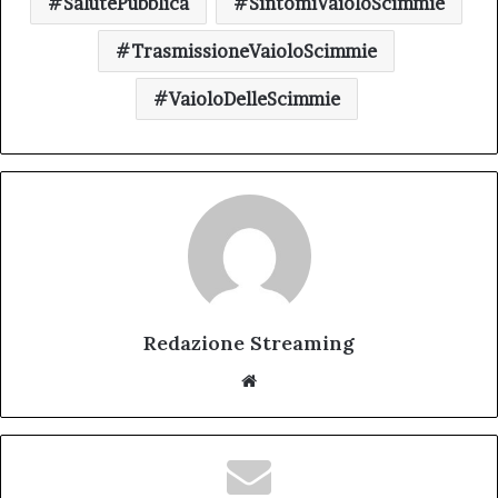
SalutePubblica
SintomiVaioloScimmie
TrasmissioneVaioloScimmie
VaioloDelleScimmie
Redazione Streaming
Website