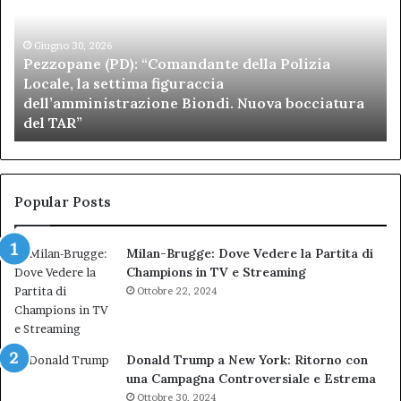
della
di
Polizia
Sa
Locale,
Giugno 30, 2026
Be
Pezzopane (PD): “Comandante della Polizia
la
se
Locale, la settima figuraccia
settima
di
dell’amministrazione Biondi. Nuova bocciatura
figuraccia
mu
del TAR”
dell’amministrazione
e
Biondi.
pa
Nuova
ai
bocciatura
Ca
del
de
Popular Posts
TAR”
Milan-Brugge: Dove Vedere la Partita di
Champions in TV e Streaming
Ottobre 22, 2024
Donald Trump a New York: Ritorno con
una Campagna Controversiale e Estrema
Ottobre 30, 2024