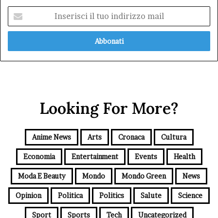
Inserisci
il
tuo
indirizzo
mail
Looking For More?
Anime News
Arts
Cronaca
Cultura
Economia
Entertainment
Events
Health
Moda E Beauty
Mondo
Mondo Green
News
Opinion
Politica
Politics
Salute
Science
Sport
Sports
Tech
Uncategorized