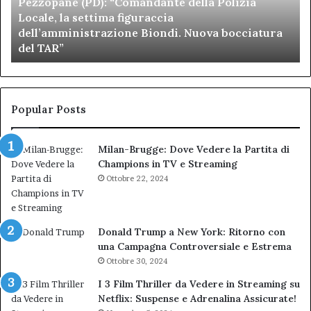
Pezzopane (PD): “Comandante della Polizia
la
se
Locale, la settima figuraccia
settima
di
dell’amministrazione Biondi. Nuova bocciatura
figuraccia
mu
del TAR”
dell’amministrazione
e
Biondi.
pa
Nuova
ai
bocciatura
Ca
del
de
Popular Posts
TAR”
Milan-Brugge: Dove Vedere la Partita di
Champions in TV e Streaming
Ottobre 22, 2024
Donald Trump a New York: Ritorno con
una Campagna Controversiale e Estrema
Ottobre 30, 2024
I 3 Film Thriller da Vedere in Streaming su
Netflix: Suspense e Adrenalina Assicurate!