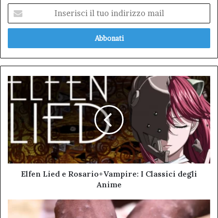
Inserisci
il
tuo
indirizzo
mail
Elfen
Lied
e
Rosario+Vampire:
I
Classici
degli
Anime
Elfen Lied e Rosario+Vampire: I Classici degli
Anime
Vaiolo
delle