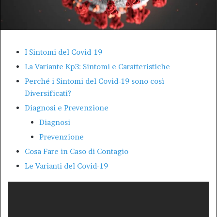
I Sintomi del Covid-19
La Variante Kp3: Sintomi e Caratteristiche
Perché i Sintomi del Covid-19 sono così
Diversificati?
Diagnosi e Prevenzione
Diagnosi
Prevenzione
Cosa Fare in Caso di Contagio
Le Varianti del Covid-19