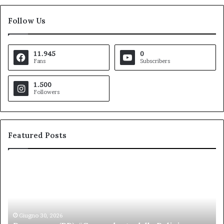
Follow Us
11.945
0
Fans
Subscribers
1.500
Followers
Featured Posts
Pezzopane
Ar
(PD):
all
“Comandante
Sc
della
di
Polizia
Sa
Locale,
Giugno 30, 2026
Be