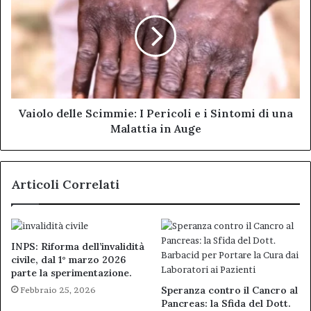
Scimmie:
I
Pericoli
e
i
Sintomi
di
una
Vaiolo delle Scimmie: I Pericoli e i Sintomi di una
Malattia
Malattia in Auge
in
Auge
Articoli Correlati
INPS: Riforma dell’invalidità
civile, dal 1° marzo 2026
parte la sperimentazione.
Speranza contro il Cancro al
Febbraio 25, 2026
Pancreas: la Sfida del Dott.