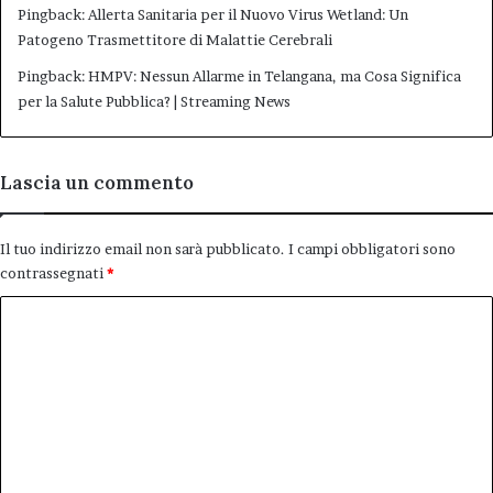
Pingback:
Allerta Sanitaria per il Nuovo Virus Wetland: Un
Patogeno Trasmettitore di Malattie Cerebrali
Pingback:
HMPV: Nessun Allarme in Telangana, ma Cosa Significa
per la Salute Pubblica? | Streaming News
Lascia un commento
Il tuo indirizzo email non sarà pubblicato.
I campi obbligatori sono
contrassegnati
*
C
o
m
m
e
n