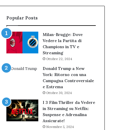
bocciatura
Cantieri
del
dell’Immaginario
TAR”
Popular Posts
Milan-Brugge: Dove
Vedere la Partita di
Champions in TV e
Streaming
Ottobre 22, 2024
Donald Trump a New
York: Ritorno con una
Campagna Controversiale
e Estrema
Ottobre 30, 2024
I 3 Film Thriller da Vedere
in Streaming su Netflix:
Suspense e Adrenalina
Assicurate!
Novembre 5, 2024