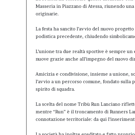
Masseria in Piazzano di Atessa, riunendo una 
originarie.
La festa ha sancito l’avvio del nuovo progetto
podistica precedente, chiudendo simbolicame
L’unione tra due realtà sportive è sempre un ev
nuove grazie anche all’impegno del nuovo dire
Amicizia e condivisione, insieme a unione, so
l’avvio a un percorso comune, fondato sulla pa
spirito di squadra.
La scelta del nome Tribù Run Lanciano riflett
mentre “Run” è il troncamento di Runners Lan
connotazione territoriale: da qui l’inseriment
La società ha inoltre ereditato e fatto propri