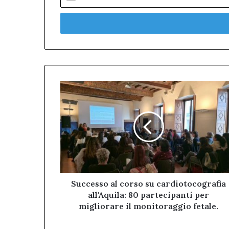
il
tuo
indirizzo
mail
Successo
al
corso
su
cardiotocografia
all'Aquila:
80
partecipanti
per
migliorare
Successo al corso su cardiotocografia
il
all'Aquila: 80 partecipanti per
monitoraggio
migliorare il monitoraggio fetale.
fetale.