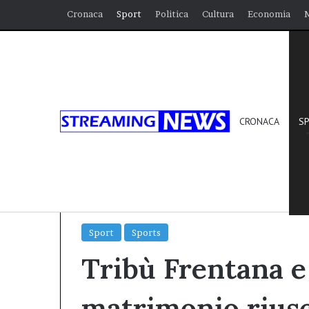
Cronaca
Sport
Politica
Cultura
Economia
CRONACA
S
Home
/
Sport
/
Tribù Frentana e Runners Lanciano
Sport
Sports
Tribù Frentana e
matrimonio rius