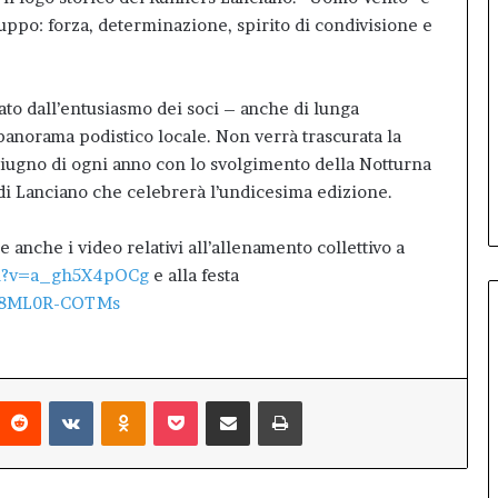
ruppo: forza, determinazione, spirito di condivisione e
ato dall’entusiasmo dei soci – anche di lunga
panorama podistico locale. Non verrà trascurata la
2 giugno di ogni anno con lo svolgimento della Notturna
di Lanciano che celebrerà l’undicesima edizione.
 anche i video relativi all’allenamento collettivo a
ch?v=a_gh5X4pOCg
e alla festa
v=8ML0R-COTMs
interest
Reddit
VKontakte
Odnoklassniki
Pocket
Condividi via mail
Stampa