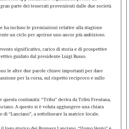
gran parte dei tesserati provenienti dalle due società
 e ha incluso le premiazioni relative alla stagione
nte un ciclo per aprirne uno ancor più ambizioso.
ento significativo, carico di storia e di prospettive
ttivo guidato dal presidente Luigi Russo.
no le altre due parole chiave importanti per dare
ssione per la corsa, sul rispetto reciproco e sullo
e questa continuità: “Tribu” deriva da Tribù Frentana,
ciano. A questo si è voluta aggiungere una chiara
o di “Lanciano”, a sottolineare la matrice locale.
o il logo storico dei Runners Lanciano. “Uomo Vento” è