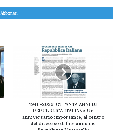
1946-
2026:
OTTANTA
ANNI
DI
REPUBBLICA
ITALIANA Un
anniversario
importante,
al
1946-2026: OTTANTA ANNI DI
centro
REPUBBLICA ITALIANA Un
del
anniversario importante, al centro
discorso
del discorso di fine anno del
di
Presidente Mattarella