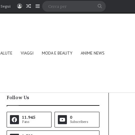
Accedi
Un articolo a caso
Barra laterale
Cerca
Segui
per
SALUTE
VIAGGI
MODA E BEAUTY
ANIME NEWS
Follow Us
11.945
0
Fans
Subscribers