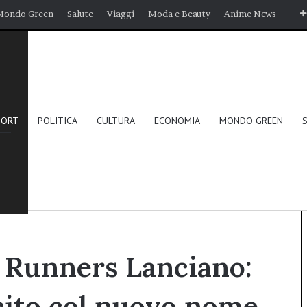
Mondo Green
Salute
Viaggi
Moda e Beauty
Anime News
PORT
POLITICA
CULTURA
ECONOMIA
MONDO GREEN
: matrimonio riuscito col nuovo nome di Tribù Run Lanciano!
 Runners Lanciano:
cito col nuovo nome