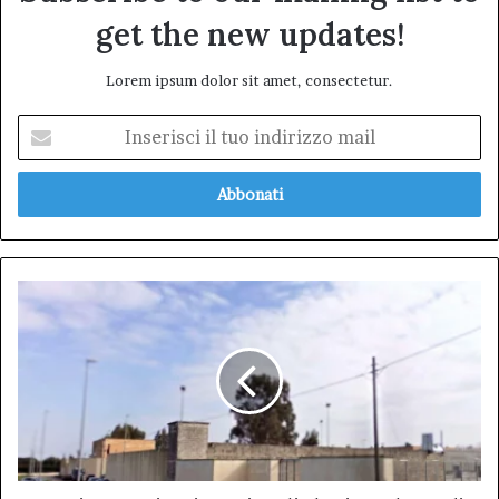
get the new updates!
Lorem ipsum dolor sit amet, consectetur.
Inserisci
il
tuo
indirizzo
mail
Un
giovane
nigeriano
si
toglie
la
vita
nel
CPR