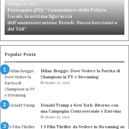
Locale,
Giugno 30, 2026
Be
Pezzopane (PD): “Comandante della Polizia
la
se
Locale, la settima figuraccia
settima
di
dell’amministrazione Biondi. Nuova bocciatura
figuraccia
mu
del TAR”
dell’amministrazione
e
Biondi.
pa
Nuova
ai
bocciatura
Ca
del
de
Popular Posts
TAR”
Milan-Brugge: Dove Vedere la Partita di
Champions in TV e Streaming
Ottobre 22, 2024
Donald Trump a New York: Ritorno con
una Campagna Controversiale e Estrema
Ottobre 30, 2024
I 3 Film Thriller da Vedere in Streaming su