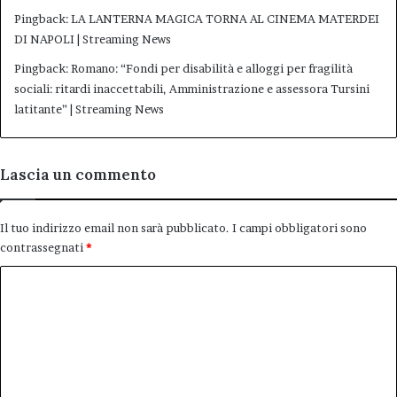
Pingback:
LA LANTERNA MAGICA TORNA AL CINEMA MATERDEI
DI NAPOLI | Streaming News
Pingback:
Romano: “Fondi per disabilità e alloggi per fragilità
sociali: ritardi inaccettabili, Amministrazione e assessora Tursini
latitante” | Streaming News
Lascia un commento
Il tuo indirizzo email non sarà pubblicato.
I campi obbligatori sono
contrassegnati
*
C
o
m
m
e