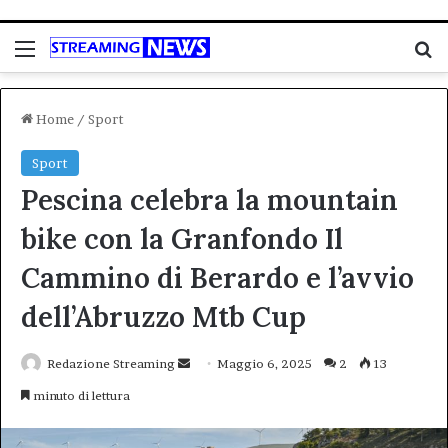
Menu
C
Home
/
Sport
Sport
Pescina celebra la mountain
bike con la Granfondo Il
Cammino di Berardo e l’avvio
dell’Abruzzo Mtb Cup
Invia
Redazione Streaming
Maggio 6, 2025
2
13
un'email
minuto di lettura