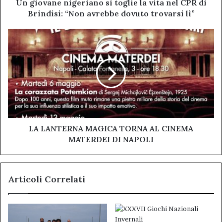
di
Un giovane nigeriano si toglie la vita nel CPR di
Brindisi:
Brindisi: “Non avrebbe dovuto trovarsi lì”
“Non
avrebbe
LA
dovuto
LANTERNA
trovarsi
MAGICA
lì”
TORNA
AL
CINEMA
MATERDEI
DI
NAPOLI
LA LANTERNA MAGICA TORNA AL CINEMA
MATERDEI DI NAPOLI
Articoli Correlati