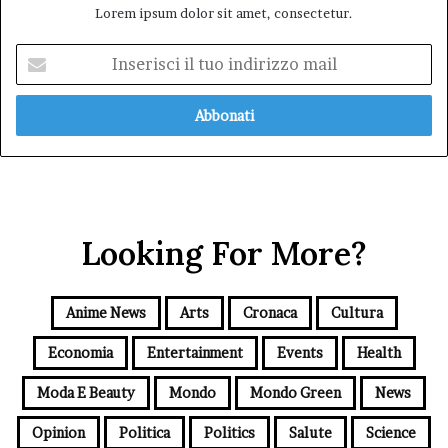
Lorem ipsum dolor sit amet, consectetur.
Inserisci
il
tuo
indirizzo
mail
Looking For More?
Anime News
Arts
Cronaca
Cultura
Economia
Entertainment
Events
Health
Moda E Beauty
Mondo
Mondo Green
News
Opinion
Politica
Politics
Salute
Science