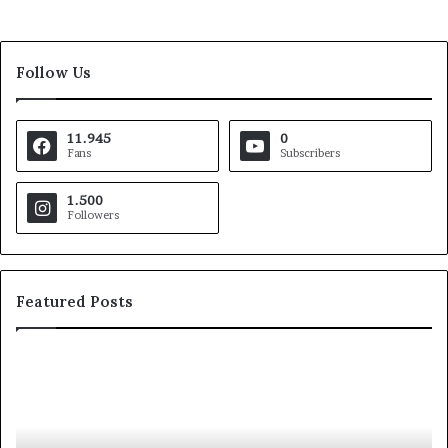
Follow Us
11.945
0
Fans
Subscribers
1.500
Followers
Featured Posts
Pezzopane
Ar
(PD):
all
“Comandante
Sc
della
di
Polizia
Sa