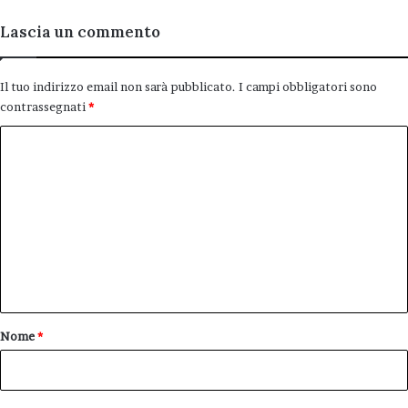
Lascia un commento
Il tuo indirizzo email non sarà pubblicato.
I campi obbligatori sono
contrassegnati
*
C
o
m
m
e
n
t
o
Nome
*
*