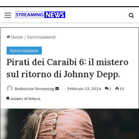
Menu
C
Home
/
Entertainment
Entertainment
Pirati dei Caraibi 6: il mistero
sul ritorno di Johnny Depp.
Invia
Redazione Streaming
Febbraio 23, 2024
1
10
un'email
minuto di lettura