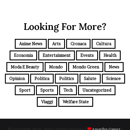
Looking For More?
Anime News
Arts
Cronaca
Cultura
Economia
Entertainment
Events
Health
Moda E Beauty
Mondo
Mondo Green
News
Opinion
Politica
Politics
Salute
Science
Sport
Sports
Tech
Uncategorized
Viaggi
Welfare State
© Copyright 2026, Tutti i diritti riservati |
Amarilys Gamez
|