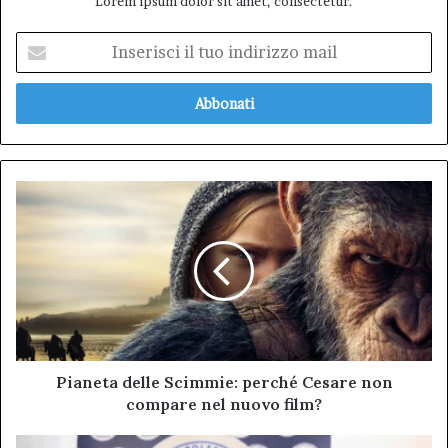
Lorem ipsum dolor sit amet, consectetur.
Inserisci
il
tuo
indirizzo
mail
Pianeta
delle
Scimmie:
perché
Cesare
non
compare
nel
nuovo
film?
Pianeta delle Scimmie: perché Cesare non
compare nel nuovo film?
Conosci