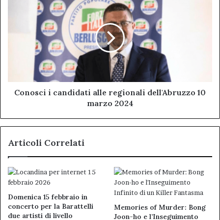
i
candidati
alle
regionali
dell'Abruzzo
10
marzo
2024
Conosci i candidati alle regionali dell'Abruzzo 10
marzo 2024
Articoli Correlati
Domenica 15 febbraio in
concerto per la Barattelli
Memories of Murder: Bong
due artisti di livello
Joon-ho e l’Inseguimento