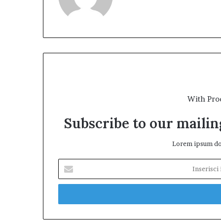
With Pro
Subscribe to our mailing
Lorem ipsum dol
Inserisci
il
tuo
indirizzo
mail