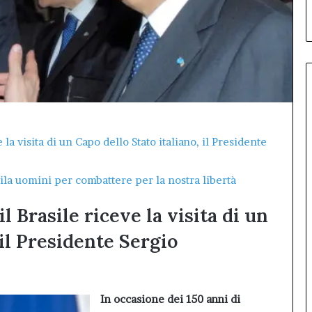
debutto di Inno99
Il
primo
Inno-
Talk
conquista
L’Aquila:
sala
gremita
per
il
la visita di un Capo dello Stato italiano, il Presidente
debutto
di
la uomini per combattere per la nostra libertà
Inno99
l Brasile riceve la visita di un
 il Presidente Sergio
In occasione dei 150 anni di