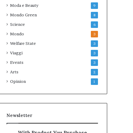
Moda e Beauty
9
Mondo Green
8
Science
6
Mondo
3
Welfare State
3
Viaggi
3
Events
3
Arts
2
Opinion
1
Newsletter
With Product You Purchase