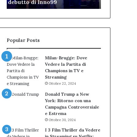
TAR”
dell’Immagi
dell’amministrazione
e
Biondi.
partecipazione
Nuova
ai
bocciatura
Cantieri
del
dell’Immaginario
TAR”
Popular Posts
Milan-Brugge: Dove
Vedere la Partita di
Champions in TV e
Streaming
Ottobre 22, 2024
Donald Trump a New
York: Ritorno con una
Campagna Controversiale
e Estrema
Ottobre 30, 2024
I 3 Film Thriller da Vedere
in Streaming su Netflix: