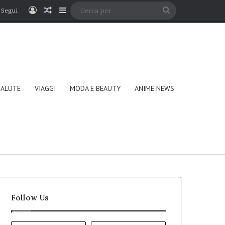
Accedi
Un articolo a caso
Barra laterale
Cerca
Segui
per
SALUTE
VIAGGI
MODA E BEAUTY
ANIME NEWS
Follow Us