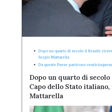
concreto
città.”.
atti
un
e
bilancio
ell’impegno
positivo,
concreto
responsabile,
che
conferma
il
valore
dell’Afm
come
Dopo un quarto di secolo il Brasile riceve 
patrimonio
Sergio Mattarella
pubblico
Da questo Paese partirono venticinquemi
della
città.”.
Dopo un quarto di secolo i
Capo dello Stato italiano,
Mattarella