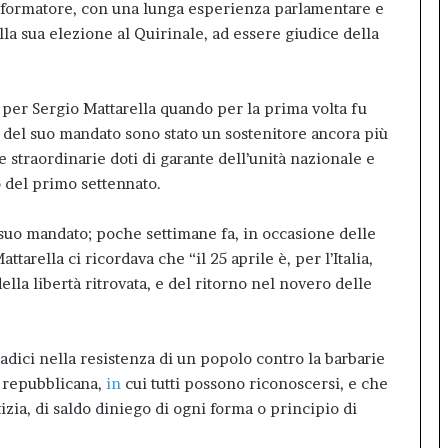
e riformatore, con una lunga esperienza parlamentare e
la sua elezione al Quirinale, ad essere giudice della
 per Sergio Mattarella quando per la prima volta fu
e del suo mandato sono stato un sostenitore ancora più
e straordinarie doti di garante dell’unità nazionale e
 del primo settennato.
l suo mandato; poche settimane fa, in occasione delle
tarella ci ricordava che “il 25 aprile è, per l’Italia,
ella libertà ritrovata, e del ritorno nel novero delle
adici nella resistenza di un popolo contro la barbarie
e repubblicana,
in
cui tutti possono riconoscersi, e che
zia, di saldo diniego di ogni forma o principio di