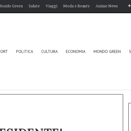
Mondo Green
Salute
Viaggi
Moda e Beauty
Anime News
PORT
POLITICA
CULTURA
ECONOMIA
MONDO GREEN