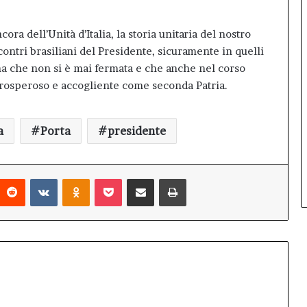
ora dell’Unità d’Italia, la storia unitaria del nostro
ntri brasiliani del Presidente, sicuramente in quelli
na che non si è mai fermata e che anche nel corso
prosperoso e accogliente come seconda Patria.
a
Porta
presidente
interest
Reddit
VKontakte
Odnoklassniki
Pocket
Condividi via mail
Stampa