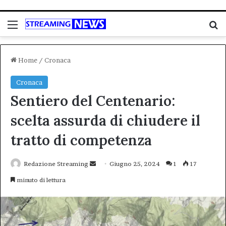
Menu
C
Home
/
Cronaca
Cronaca
Sentiero del Centenario:
scelta assurda di chiudere il
tratto di competenza
Invia
Redazione Streaming
Giugno 25, 2024
1
17
un'email
minuto di lettura