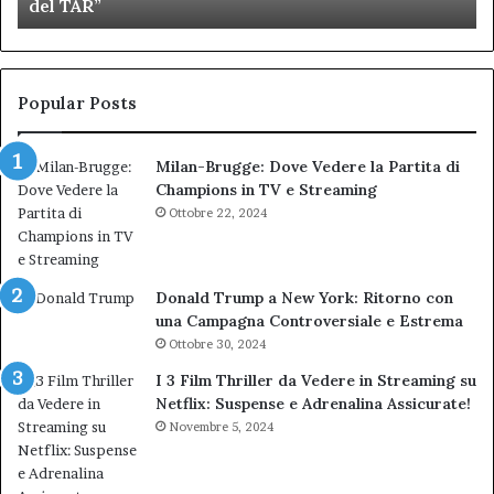
del TAR”
dell’amministrazione
e
Biondi.
pa
Nuova
ai
bocciatura
Ca
del
de
Popular Posts
TAR”
Milan-Brugge: Dove Vedere la Partita di
Champions in TV e Streaming
Ottobre 22, 2024
Donald Trump a New York: Ritorno con
una Campagna Controversiale e Estrema
Ottobre 30, 2024
I 3 Film Thriller da Vedere in Streaming su
Netflix: Suspense e Adrenalina Assicurate!
Novembre 5, 2024