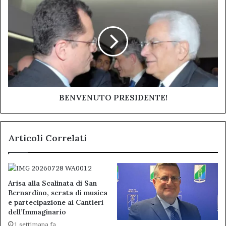
BENVENUTO
riflessione
PRESIDENTE!
comune
BENVENUTO PRESIDENTE!
Articoli Correlati
Arisa alla Scalinata di San
Bernardino, serata di musica
e partecipazione ai Cantieri
dell’Immaginario
1 settimana fa