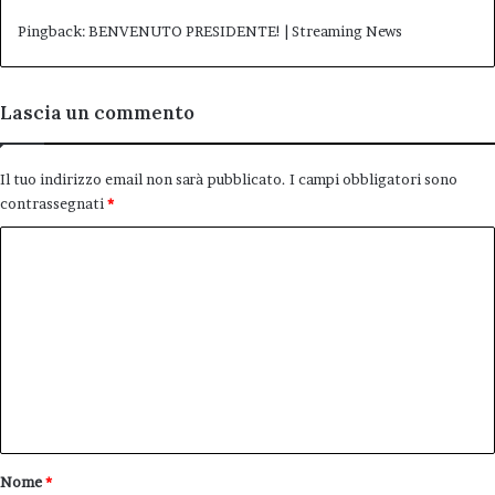
Pingback:
BENVENUTO PRESIDENTE! | Streaming News
Lascia un commento
Il tuo indirizzo email non sarà pubblicato.
I campi obbligatori sono
contrassegnati
*
C
o
m
m
e
n
t
o
Nome
*