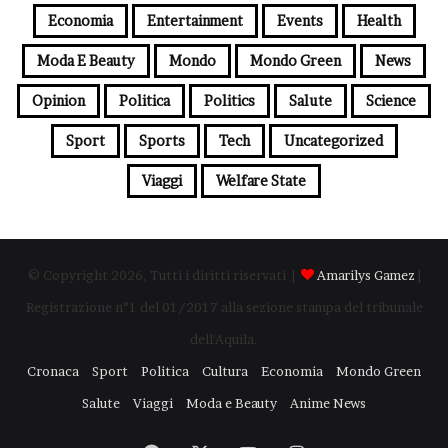
Economia
Entertainment
Events
Health
Moda E Beauty
Mondo
Mondo Green
News
Opinion
Politica
Politics
Salute
Science
Sport
Sports
Tech
Uncategorized
Viaggi
Welfare State
© Copyright 2026, Tutti i diritti riservati |
Amarilys Gamez
|
Registrazione n°1 del 01/2017 alla sezione stampa del tribunale
dell'Aquila.
Cronaca
Sport
Politica
Cultura
Economia
Mondo Green
Salute
Viaggi
Moda e Beauty
Anime News