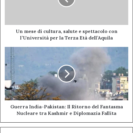
e
spettacolo
con
l’Università
per
Un mese di cultura, salute e spettacolo con
la
l’Università per la Terza Età dell’Aquila
Terza
Età
Guerra
dell’Aquila
India-
Pakistan:
Il
Ritorno
del
Fantasma
Nucleare
tra
Kashmir
Guerra India-Pakistan: Il Ritorno del Fantasma
e
Nucleare tra Kashmir e Diplomazia Fallita
Diplomazia
Fallita