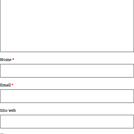
o
m
m
e
n
t
o
Nome
*
*
Email
*
Sito web