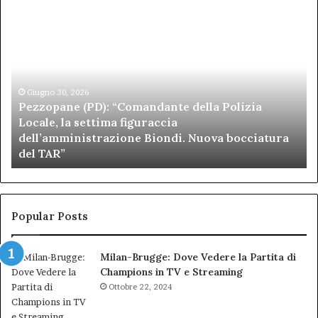
Pezzopane
Ar
(PD):
all
“Comandante
Sc
della
di
Polizia
Sa
Locale,
Giugno 30, 2026
Be
Pezzopane (PD): “Comandante della Polizia
la
se
Locale, la settima figuraccia
settima
di
dell’amministrazione Biondi. Nuova bocciatura
figuraccia
mu
del TAR”
dell’amministrazione
e
Biondi.
pa
Nuova
ai
bocciatura
Ca
del
de
Popular Posts
TAR”
Milan-Brugge: Dove Vedere la Partita di
Champions in TV e Streaming
Ottobre 22, 2024