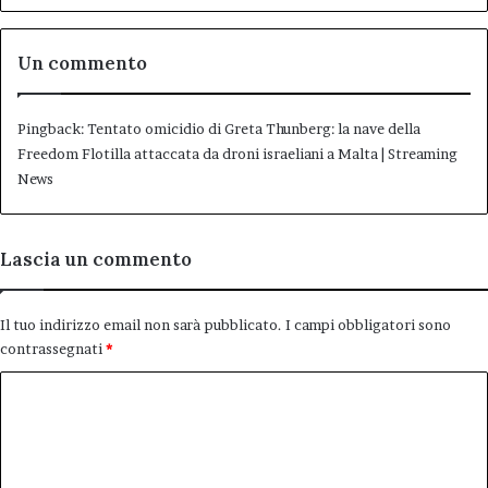
Un commento
Pingback:
Tentato omicidio di Greta Thunberg: la nave della
Freedom Flotilla attaccata da droni israeliani a Malta | Streaming
News
Lascia un commento
Il tuo indirizzo email non sarà pubblicato.
I campi obbligatori sono
contrassegnati
*
C
o
m
m