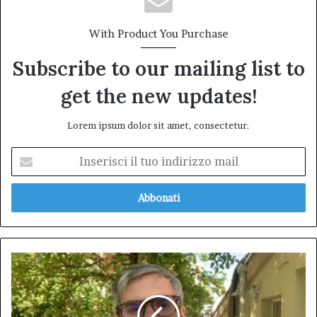
With Product You Purchase
Subscribe to our mailing list to
get the new updates!
Lorem ipsum dolor sit amet, consectetur.
Inserisci
il
tuo
indirizzo
mail
Romano:
“Fondi
per
disabilità