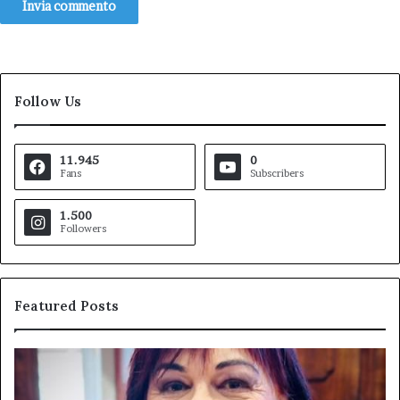
Follow Us
11.945
0
Fans
Subscribers
1.500
Followers
Featured Posts
Pezzopane
Ar
(PD):
all
“Comandante
Sc