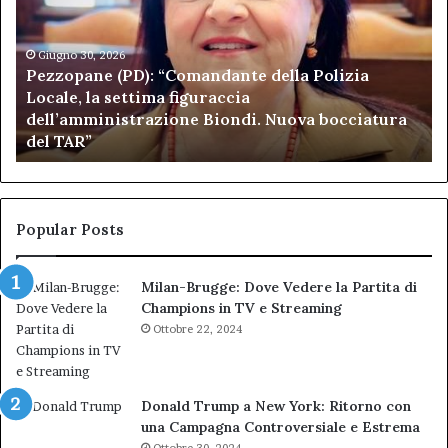
della
di
Polizia
Sa
Locale,
Giugno 30, 2026
Be
Pezzopane (PD): “Comandante della Polizia
la
se
Locale, la settima figuraccia
settima
di
dell’amministrazione Biondi. Nuova bocciatura
figuraccia
mu
del TAR”
dell’amministrazione
e
Biondi.
pa
Nuova
ai
bocciatura
Ca
del
de
Popular Posts
TAR”
Milan-Brugge: Dove Vedere la Partita di
Champions in TV e Streaming
Ottobre 22, 2024
Donald Trump a New York: Ritorno con
una Campagna Controversiale e Estrema