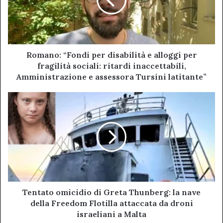
e
alloggi
per
fragilità
sociali:
ritardi
Romano: “Fondi per disabilità e alloggi per
inaccettabili,
fragilità sociali: ritardi inaccettabili,
Amministrazione
Amministrazione e assessora Tursini latitante”
e
assessora
Tentato
Tursini
omicidio
latitante”
di
Greta
Thunberg:
la
nave
della
Freedom
Flotilla
Tentato omicidio di Greta Thunberg: la nave
attaccata
della Freedom Flotilla attaccata da droni
da
israeliani a Malta
droni