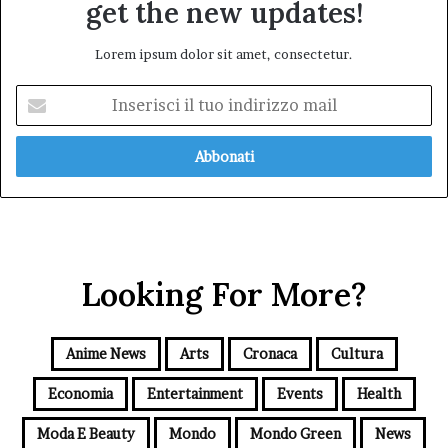
get the new updates!
Lorem ipsum dolor sit amet, consectetur.
Inserisci
il
tuo
indirizzo
mail
Looking For More?
Anime News
Arts
Cronaca
Cultura
Economia
Entertainment
Events
Health
Moda E Beauty
Mondo
Mondo Green
News