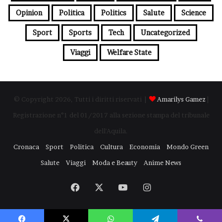
Opinion
Politica
Politics
Salute
Science
Sport
Sports
Tech
Uncategorized
Viaggi
Welfare State
© Copyright 2026, Tutti i diritti riservati |
Amarilys Gamez
|
Registrazione n°1 del 01/2017 alla sezione stampa del tribunale
dell'Aquila.
Cronaca
Sport
Politica
Cultura
Economia
Mondo Green
Salute
Viaggi
Moda e Beauty
Anime News
Facebook
X
You
Instagram
Tube